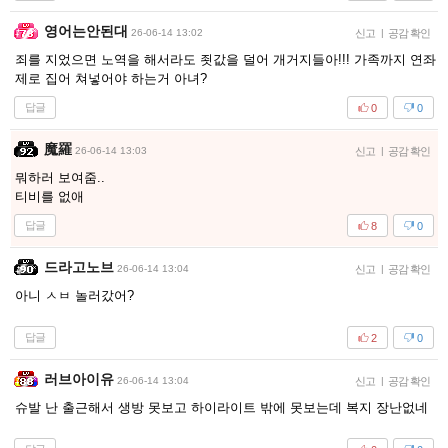
영어는안된대
26-06-14 13:02
신고
|
공감 확인
죄를 지었으면 노역을 해서라도 죗값을 덜어 개거지들아!!! 가족까지 연좌
제로 집어 쳐넣어야 하는거 아녀?
답글
0
0
魔羅
26-06-14 13:03
신고
|
공감 확인
뭐하러 보여줌..
티비를 없애
답글
8
0
드라고노브
26-06-14 13:04
신고
|
공감 확인
아니 ㅅㅂ 놀러갔어?
답글
2
0
러브아이유
26-06-14 13:04
신고
|
공감 확인
슈발 난 출근해서 생방 못보고 하이라이트 밖에 못보는데 복지 장난없네