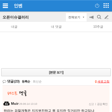
인벤
오픈이슈갤러리
전체보기
공
검
글
지
색
내글
내 댓글
10추글
on/off
쓰
기
[본문 보기]
댓글
(23)
등록순
|
최신순
새로고침
Muir
26-06-14 13:10
신고
|
공감 확인
하라는 검찰개혁은 지지부진하고 뭔 모지란 짓거리만 하고있냐