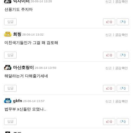
익사이터
26-06-14 13:26
신고
|
공감 확인
선풍기도 주지마
답글
0
0
희찡
26-06-14 13:32
신고
|
공감 확인
미친색기들인가 그걸 왜 검토해
답글
0
0
마산호랑이
26-06-14 13:56
신고
|
공감 확인
해달라는거 다해줄기세네
답글
0
0
gkfn
26-06-14 13:57
신고
|
공감 확인
법무부 x신들만 모였나..
답글
0
0