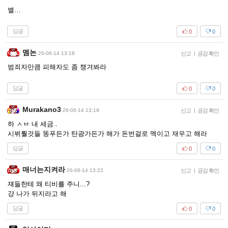
별…
답글
0
0
멤논
26-06-14 13:18
신고
|
공감 확인
범죄자만큼 피해자도 좀 챙겨봐라
답글
0
0
Murakano3
26-06-14 13:19
신고
|
공감 확인
하 ㅅㅂ 내 세금..
시뷔뤌것들 똥푸든가 탄광가든가 해가 돈번걸로 멕이고 재우고 해라
답글
0
0
매너는지켜라
26-06-14 13:22
신고
|
공감 확인
쟤들한테 왜 티비를 주니...?
걍 나가 뒤지라고 해
답글
0
0