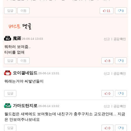
답글
이동
11
0
魔羅
26-06-14 13:03
신고
|
공감 확인
뭐하러 보여줌..
티비를 없애
답글
이동
8
0
오이갤네임드
26-06-14 13:01
신고
|
공감 확인
뭐래는거야 씨밯년들이
답글
0
0
가마도탄지로
26-06-14 13:02
신고
|
공감 확인
월드컵은 새벽에도 보여줫는데 내친구가 충주구치소 교도관인데... 지금
은 안보여주나보네요
답글
0
0