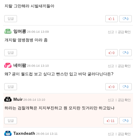
지랄 그만해라 시발새끼들아
답글
1
0
잉어콩
26-06-14 13:09
신고
|
공감 확인
개지랄 염병첨병 마라 좀
답글
0
0
네이팜
26-06-14 13:10
신고
|
공감 확인
왜? 굥이 월드컵 보고 싶다고 빤스만 입고 바닥 굴러다닌다든?
답글
0
0
Muir
26-06-14 13:10
신고
|
공감 확인
하라는 검찰개혁은 지지부진하고 뭔 모지란 짓거리만 하고있냐
답글
11
0
Taxndeath
26-06-14 13:11
신고
|
공감 확인