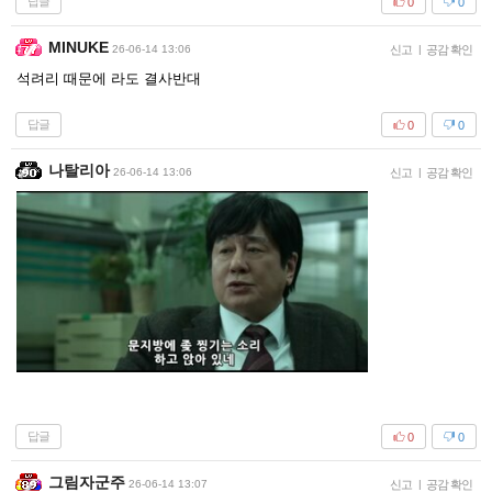
답글
0
0
MINUKE
26-06-14 13:06
신고
|
공감 확인
석려리 때문에 라도 결사반대
답글
0
0
나탈리아
26-06-14 13:06
신고
|
공감 확인
답글
0
0
그림자군주
26-06-14 13:07
신고
|
공감 확인