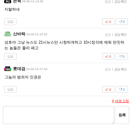
존윅
26-06-14 14:49
신고
|
공감 확인
지랄하네
답글
0
0
산바락
26-06-14 15:52
신고
|
공감 확인
성호야 그냥 뉴스도 21시뉴스만 시청하게하고 10시정각에 재워 딴짓하
는 놈들은 졸라 패고
답글
0
0
롯데검
26-06-15 07:34
신고
|
공감 확인
그놈의 범죄자 인권은
답글
0
0
새로고침
등록