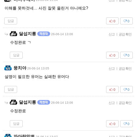
신고
공감 확인
이해를 못하것네... 사진 잘못 올린거 아니에요?
답글
0
0
달섭지롱
26-06-14 13:06
신고
|
공감 확인
수정완료 ㄱ
답글
0
0
뭉치야
26-06-14 13:05
신고
|
공감 확인
설명이 필요한 유머는 실패한 유머다
답글
0
0
달섭지롱
26-06-14 13:06
신고
|
공감 확인
수정완료
답글
0
0
파아랑망토
26-06-14 13:07
|