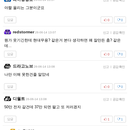
신고
공감 확인
야짤 올리는 그분이군요
답글
0
0
redstormer
26-06-14 13:07
신고
|
공감 확인
뭔가 웃기긴한데 현대무용? 같은거 본다 생각하면 꽤 잘만든 춤? 같은
데...
답글
0
0
드라고노브
26-06-14 13:08
신고
|
공감 확인
나만 이해 못한건줄 알았네
답글
0
0
디월트
26-06-14 13:08
신고
|
공감 확인
50만 전자 갈건데 37만 되면 팔고 또 저러겠지
답글
1
1