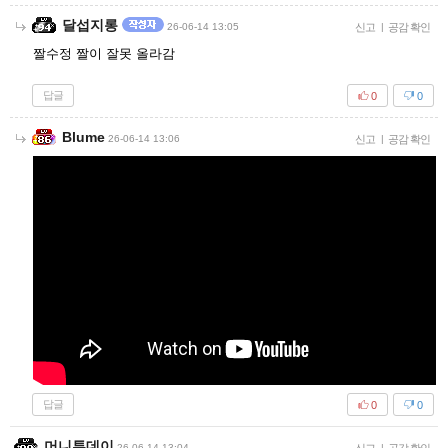
달섭지롱
26-06-14 13:05
신고
|
공감 확인
짤수정 짤이 잘못 올라감
답글
0
0
Blume
26-06-14 13:06
신고
|
공감 확인
답글
0
0
머니투데이
26-06-14 13:04
|