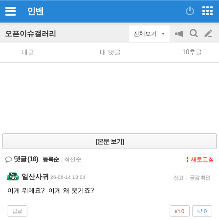
인벤
오픈이슈갤러리
전체보기
공
검
글
지
색
내글
내 댓글
10추글
on/off
쓰
기
[본문 보기]
댓글
(16)
등록순
|
최신순
새로고침
일산사귀
26-06-14 13:04
신고
|
공감 확인
이게 뭐에요? 이게 왜 웃기죠?
답글
0
0