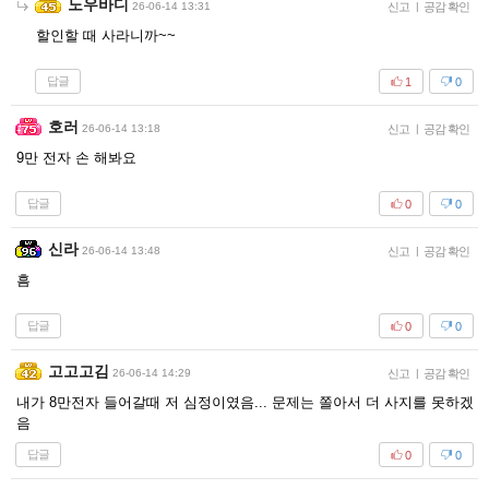
노우바디
26-06-14 13:31
신고
|
공감 확인
할인할 때 사라니까~~
답글
1
0
호러
26-06-14 13:18
신고
|
공감 확인
9만 전자 손 해봐요
답글
0
0
신라
26-06-14 13:48
신고
|
공감 확인
흠
답글
0
0
고고고김
26-06-14 14:29
신고
|
공감 확인
내가 8만전자 들어갈때 저 심정이였음... 문제는 쫄아서 더 사지를 못하겠
음
답글
0
0