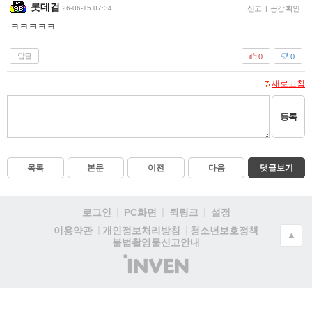
롯데검
26-06-15 07:34
신고
|
공감 확인
ㅋㅋㅋㅋㅋ
답글
0
0
새로고침
등록
목록
본문
이전
다음
댓글보기
로그인
PC화면
퀵링크
설정
청소년보호정책
이용약관
개인정보처리방침
▲
불법촬영물신고안내
(주)
인
벤