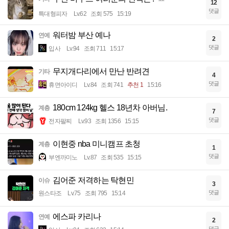
12
댓글
특대형피자
Lv.62
조회 575
15:19
워터밤 부산 예나
연예
2
댓글
입사
Lv.94
조회 711
15:17
무지개다리에서 만난 반려견
기타
4
댓글
휴면아이디
Lv.84
조회 741
추천 1
15:16
180cm 124kg 헬스 18년차 아버님.
계층
7
댓글
전자팔찌
Lv.93
조회 1356
15:15
이현중 nba 미니캠프 초청
계층
1
댓글
부엔까미노
Lv.87
조회 535
15:15
김어준 저격하는 탁현민
이슈
3
댓글
원스타조
Lv.75
조회 795
15:14
에스파 카리나
연예
2
댓글