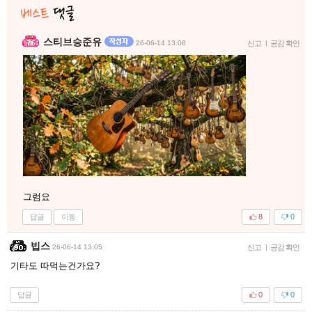
스티브승준유
26-06-14 13:08
신고
|
공감 확인
그럼요
답글
이동
8
0
빕스
26-06-14 13:05
신고
|
공감 확인
기타도 따먹는건가요?
답글
0
0