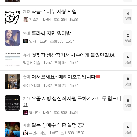
타블로 비누 사탕 게임
계층
4
댓글
강슬기
Lv.94
조회 284
15:38
클라씨 지민 워터밤
연예
2
댓글
입사
Lv.94
조회 333
15:37
첫짓장 생산직가서 사수에게 들었던말.txt
유머
6
댓글
백합에이슬
Lv.57
조회 656
15:34
어서오세요~ 메리미조합입니다
연예
0
댓글
아이스티이
Lv.32
조회 215
15:34
요즘 지방 생산직 사람 구하기가 너무 힘드네
기타
6
요
댓글
옆사마
Lv.87
조회 636
15:34
일본 성매수 심판 실명 공개
계층
6
댓글
부엔까미노
Lv.87
조회 608
15:32