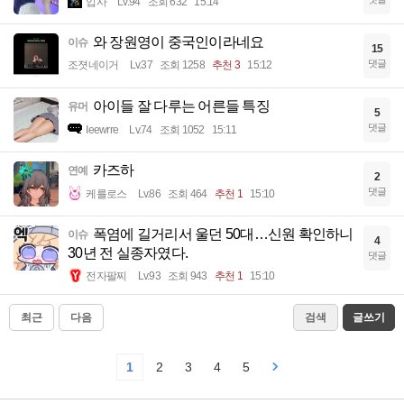
입사
Lv.94
조회 632
15:14
와 장원영이 중국인이라네요
이슈
15
댓글
조졋네이거
Lv.37
조회 1258
추천 3
15:12
아이들 잘 다루는 어른들 특징
유머
5
댓글
Ieewrre
Lv.74
조회 1052
15:11
카즈하
연예
2
댓글
케를로스
Lv.86
조회 464
추천 1
15:10
폭염에 길거리서 울던 50대…신원 확인하니
이슈
4
30년 전 실종자였다.
댓글
전자팔찌
Lv.93
조회 943
추천 1
15:10
최근
다음
검색
글쓰기
1
2
3
4
5