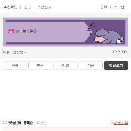
추천확인
신고
스팸신고
공유
스크랩
스티브승준유
메뉴
인장보기
EXP 90%
목록
본문
이전
다음
댓글쓰기
댓글
(9)
등록순
|
최신순
새로고침