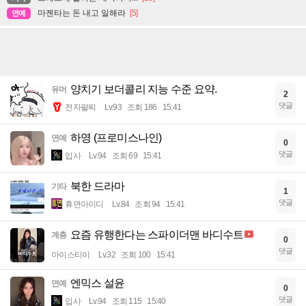
마젠타는 돈 내고 일해라
[5]
연예
양치기 보더콜리 지능 수준 요약.
유머
2
댓글
전자팔찌
Lv.93
조회 186
15:41
하영 (프로미스나인)
연예
0
댓글
입사
Lv.94
조회 69
15:41
북한 드라마
기타
1
댓글
휴면아이디
Lv.84
조회 94
15:41
요즘 유행한다는 스파이더맨 바디수트
계층
0
댓글
아이스티이
Lv.32
조회 100
15:41
엔믹스 설윤
연예
0
댓글
입사
Lv.94
조회 115
15:40