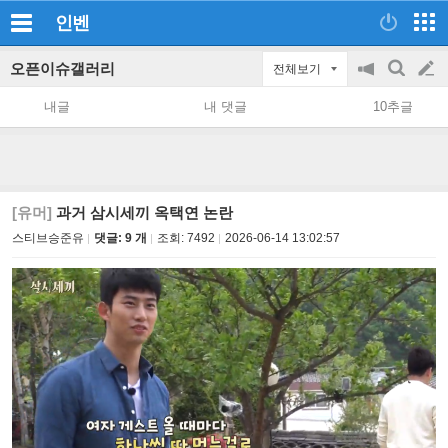
인벤
오픈이슈갤러리
전체보기
공
검
글
지
색
내글
내 댓글
10추글
on/off
쓰
기
[유머]
과거 삼시세끼 옥택연 논란
스티브승준유
댓글: 9 개
조회:
7492
2026-06-14 13:02:57