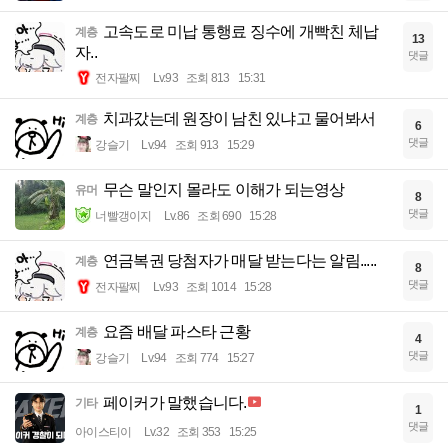
고속도로 미납 통행료 징수에 개빡친 체납
계층
13
자..
댓글
전자팔찌
Lv.93
조회 813
15:31
치과갔는데 원장이 남친 있냐고 물어봐서
계층
6
댓글
강슬기
Lv.94
조회 913
15:29
무슨 말인지 몰라도 이해가 되는영상
유머
8
댓글
너빨갱이지
Lv.86
조회 690
15:28
연금복권 당첨자가 매달 받는다는 알림.....
계층
8
댓글
전자팔찌
Lv.93
조회 1014
15:28
요즘 배달 파스타 근황
계층
4
댓글
강슬기
Lv.94
조회 774
15:27
페이커가 말했습니다.
기타
1
댓글
아이스티이
Lv.32
조회 353
15:25