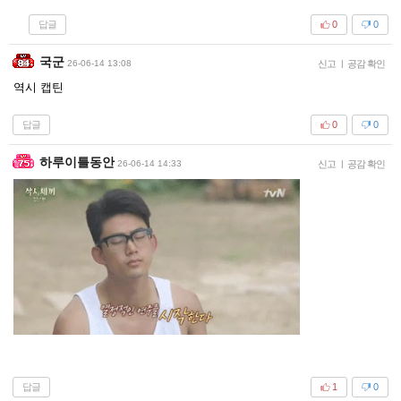
답글
0
0
국군
26-06-14 13:08
신고
|
공감 확인
역시 캡틴
답글
0
0
하루이틀동안
26-06-14 14:33
신고
|
공감 확인
답글
1
0