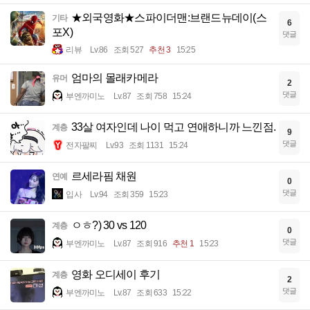
★외국영화★스파이더맨:브랜드뉴데이(스
기타
6
포X)
댓글
리뷰
Lv.86
조회 527
추천 3
15:25
엄마의 몰래카메라
유머
2
댓글
부엔까미노
Lv.87
조회 758
15:24
33살 여자인데 나이 먹고 연애하니까 느낀점.
계층
9
댓글
전자팔찌
Lv.93
조회 1131
15:24
르세라핌 채원
연예
0
댓글
입사
Lv.94
조회 359
15:23
ㅇㅎ?) 30 vs 120
계층
0
댓글
부엔까미노
Lv.87
조회 916
추천 1
15:23
영화 오디세이 후기
계층
2
댓글
부엔까미노
Lv.87
조회 633
15:22