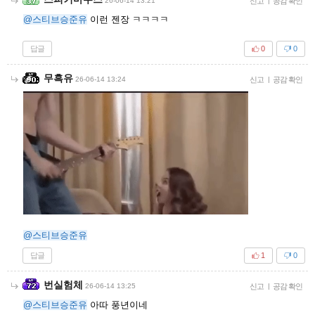
26-06-14 13:21
신고
|
공감 확인
@스티브승준유
이런 젠장 ㅋㅋㅋㅋ
답글
0
0
무흑유
26-06-14 13:24
신고
|
공감 확인
@스티브승준유
답글
1
0
번실험체
26-06-14 13:25
신고
|
공감 확인
@스티브승준유
아따 풍년이네