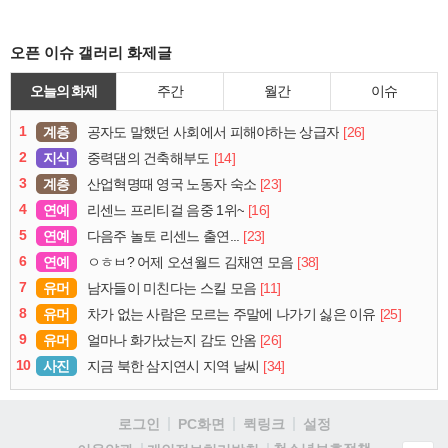
오픈 이슈 갤러리 화제글
오늘의 화제
주간
월간
이슈
1
계층
[26]
공자도 말했던 사회에서 피해야하는 상급자
2
지식
[14]
중력댐의 건축해부도
3
계층
[23]
산업혁명때 영국 노동자 숙소
4
연예
[16]
리센느 프리티걸 음중 1위~
5
연예
[23]
다음주 놀토 리센느 출연...
6
연예
[38]
ㅇㅎㅂ? 어제 오션월드 김채연 모음
7
유머
[11]
남자들이 미친다는 스킬 모음
8
유머
[25]
차가 없는 사람은 모르는 주말에 나가기 싫은 이유
9
유머
[26]
얼마나 화가났는지 감도 안옴
10
사진
[34]
지금 북한 삼지연시 지역 날씨
로그인
PC화면
퀵링크
설정