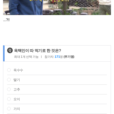
...?!!
제
Q
옥택인이 따 먹기로 한 것은?
목
최대
1
개 선택 가능
참가자:
171
명
(무기명)
:
옥수수
딸기
고추
오이
가지