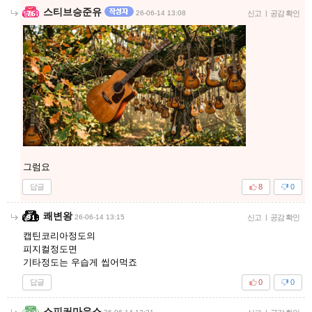
스티브승준유
26-06-14 13:08
신고
|
공감 확인
그럼요
답글
8
0
쾌변왕
26-06-14 13:15
신고
|
공감 확인
캡틴코리아정도의
피지컬정도면
기타정도는 우습게 씹어먹죠
답글
0
0
스피커마우스