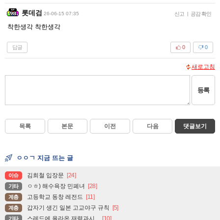
롯데검
26-06-15 07:35
신고
|
공감 확인
착한생각 착한생각
답글
0
0
새로고침
등록
목록
본문
이전
다음
댓글보기
ㅇㅇㄱ 지금 뜨는 글
김희철 입장문
[24]
이슈
ㅇㅎ) 해수욕장 민폐녀
[28]
기타
고등학교 동창 레전드
[11]
계층
갑자기 생긴 일본 고교야구 규칙
[5]
계층
스레드에 올라온 재력과시...
[10]
기타