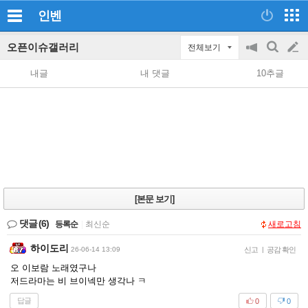
인벤
오픈이슈갤러리
전체보기
공
검
글
지
색
내글
내 댓글
10추글
on/off
쓰
기
[본문 보기]
댓글
(6)
등록순
|
최신순
새로고침
하이도리
26-06-14 13:09
신고
|
공감 확인
오 이보람 노래였구나
저드라마는 비 브이넥만 생각나 ㅋ
답글
0
0