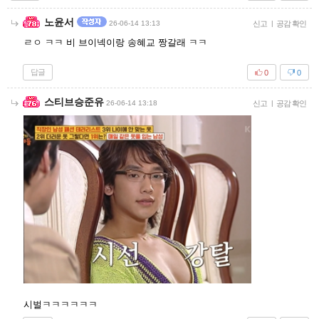
노윤서
26-06-14 13:13
신고
|
공감 확인
ㄹㅇ ㅋㅋ 비 브이넥이랑 송혜교 짱갈래 ㅋㅋ
답글
0
0
스티브승준유
26-06-14 13:18
신고
|
공감 확인
시벌ㅋㅋㅋㅋㅋㅋ