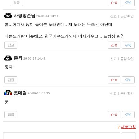
답글
0
0
사랑방손님
26-06-14 13:11
신고
|
공감 확인
흠.. 어디서 많이 들어본 노래인데.. 저 노래는 무조건 아닌데
다른노래랑 비슷해요. 한국가수노래인데 여자가수고... 느낌상 린?
답글
0
0
존윅
26-06-14 14:48
신고
|
공감 확인
좋다
답글
0
0
롯데검
26-06-15 07:35
신고
|
공감 확인
굿
답글
0
0
새로고침