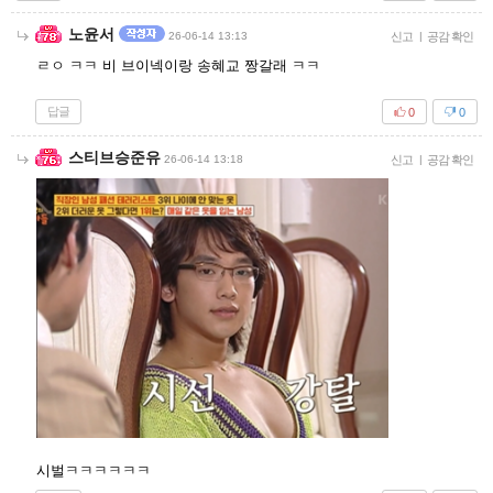
노윤서
26-06-14 13:13
신고
|
공감 확인
ㄹㅇ ㅋㅋ 비 브이넥이랑 송혜교 짱갈래 ㅋㅋ
답글
0
0
스티브승준유
26-06-14 13:18
신고
|
공감 확인
시벌ㅋㅋㅋㅋㅋㅋ