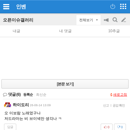
인벤
오픈이슈갤러리
전체보기
공
검
글
지
색
내글
내 댓글
10추글
on/off
쓰
기
[본문 보기]
댓글
(6)
등록순
|
최신순
새로고침
하이도리
26-06-14 13:09
신고
|
공감 확인
오 이보람 노래였구나
저드라마는 비 브이넥만 생각나 ㅋ
답글
0
0