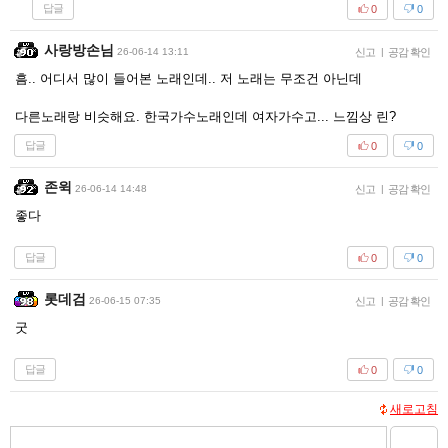
답글
0
0
사랑방손님
26-06-14 13:11
신고
|
공감 확인
흠.. 어디서 많이 들어본 노래인데.. 저 노래는 무조건 아닌데
다른노래랑 비슷해요. 한국가수노래인데 여자가수고... 느낌상 린?
답글
0
0
존윅
26-06-14 14:48
신고
|
공감 확인
좋다
답글
0
0
롯데검
26-06-15 07:35
신고
|
공감 확인
굿
답글
0
0
새로고침