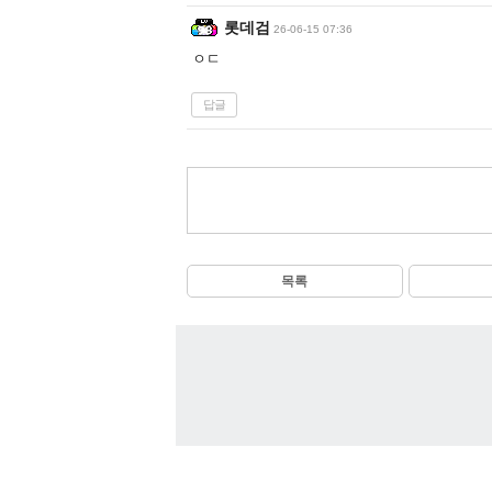
롯데검
26-06-15 07:36
ㅇㄷ
답글
목록