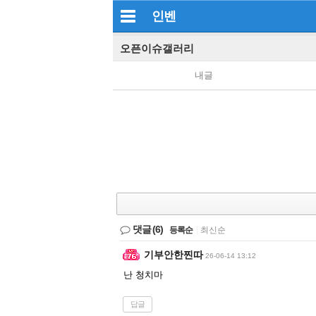
인벤
오픈이슈갤러리
내글
댓글
(6)
등록순
|
최신순
기부안한찐따
26-06-14 13:12
난 청치마
답글