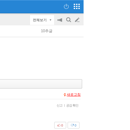
전체보기
공
검
글
지
색
10추글
on/off
쓰
기
새로고침
신고
|
공감 확인
0
0