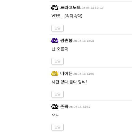
드라고노브
26-06-14 13:13
VR로…(속닥속닥)
답글
권츈봉
26-06-14 13:31
난 오른쪽
답글
너어는
26-06-14 14:04
시간 없다 둘다 덤벼!
답글
존윅
26-06-14 14:47
ㅇㄷ
답글