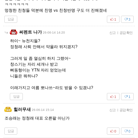
ㅋㅋㅋㅋㅋㅋ
멍청한 친청들 덕분에 친명 vs 친청반명 구도 더 진해졌네
답글
1
3
써펜트 나가
26-06-14 14:20
신고
|
공감 확인
하이~ 뉴천지들?
정청래 사퇴 안해서 약올라 뒤지겠지?
그러게 일 좀 열심히 하지 그랬어~
창스기는 자리 세개나 받고
삐동형이는 YTN 자리 얻었는데
니들은 뭐하냐?
이래가지고 여름 뽀나쓰~라도 받을 수 있겠냐?
답글
1
1
힐러무새
26-06-14 15:14
신고
|
공감 확인
조승래는 정청래 대표 오른팔 아닌가
답글
0
0