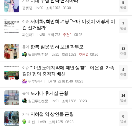
너네 우정 진짜 변치마라 ^^
기타
5
댓글
꿻뻵뗗
Lv.90
조회 1073
08:30
서미화, 최민희 겨냥 "오매 이것이 어떻게 이
이슈
7
긴 선거일까"
댓글
파인더1
Lv.80
조회 763
추천 1
08:28
한복 잘못 입혀 보낸 학부모
유머
13
댓글
월급루팡전문
Lv.91
조회 1623
추천 2
08:26
“10년 노예계약에 폐인 생활”…이은결, 가족
이슈
4
같던 형의 충격적 배신
댓글
두부두꺼비
Lv.78
조회 1549
08:23
노가다 휴게실 근황
유머
14
댓글
월급루팡전문
Lv.91
조회 1508
08:23
지하철 역 상인들 근황
기타
0
댓글
치킨
Lv.99
조회 1225
08:23