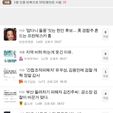
1원 인증 반복으로 10만원만든 사람
[8]
계층
'맘다니 돌풍' 잇는 한인 후보… 美 경합주 흔
이슈
0
드는 프란체스카 홍
댓글
빈센트멧젠
Lv.60
조회 9
08:47
지역 비하 하는게 웃긴 이유.
계층
0
댓글
두부두꺼비
Lv.78
조회 8
08:47
‘간첩조작피해자’ 유우성, 김용민에 검찰 개
이슈
1
혁 정말 감사
댓글
왜구김당
Lv.73
조회 124
08:45
부산 돌려차기 피해자 김진주씨 : 공소장 검
이슈
4
찰이 바꾼거 맞다.
댓글
풀소유
Lv.86
조회 420
08:43