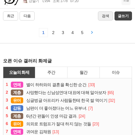
강슬기
Lv.94
조회 1778
07:20
최근
다음
검색
글쓰기
1
2
3
4
5
오픈 이슈 갤러리 화제글
오늘의 화제
주간
월간
이슈
1
연예
[33]
별이 하하와의 결혼을 확신한 순간.
2
계층
[65]
사망했다는 신남성연대 대표에 대해 알아보자
3
유머
[32]
싱글벙글 아프리카 사람들한테 한국 쌀 먹이기
4
감동
[7]
남편이 더 좋아졌다는 어느 유부녀.
5
계층
[24]
6년간 편돌이 인생 마감 결과.
6
유머
[23]
의외로 트럼프가 절대 하지 않는 것들
7
연예
[13]
귀여운 김채원