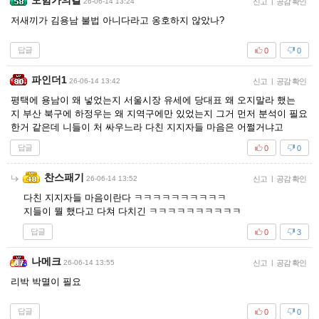
모험가의칼
26-06-14 13:24
신고
|
공감 확인
저새끼가 김용남 불법 아니다라고 옹호하지 않았나?
답글
0
0
파인더1
26-06-14 13:42
신고
|
공감 확인
평택에 용남이 왜 넣었는지 서울시장 유세에 당대표 왜 오지말라 했는
지 부산 북구에 하정우는 왜 지역구에만 있었는지 그거 먼저 분석이 필요
한거 같은데 니들이 처 싸우느라 다친 지지자들 마음은 어쩔거냐고
답글
0
0
찬스패기
26-06-14 13:52
신고
|
공감 확인
다친 지지자들 마음이란다 ㅋㅋㅋㅋㅋㅋㅋㅋㅋㅋ
지들이 뭘 했다고 다쳐 다치긴 ㅋㅋㅋㅋㅋㅋㅋㅋㅋㅋ
답글
0
3
나메크
26-06-14 13:55
신고
|
공감 확인
리박 박멸이 필요
답글
0
0