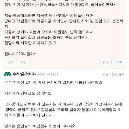
책임 전가 시작하네~ 개색히들~ 그것도 대통령까지 끌어들이면서~
지들 예상대로라면 지금쯤 당 내부에서 의원들이 대거
당대표 책임론으로 와글와글 거리면서 당대표 사퇴 및 연임 포기 선언까
지
이끌어 냈어야 되는데 오히려 의원들이 납작 엎드려서
눈치보기 들어갔고 당원들은 조용히 분노 삼키면서
전당대회 시작만 기다리고 있고........
겁나지? 10새들아~
답글
이동
3
0
수박은적이다
26-06-14 13:19
신고
|
공감 확인
ㅋㅋㅋ 지선 끝나자 마자 유시민의 말처럼 대통령 공격하죠
거기다가 당대표도 공격하죠
그와중에도 평택이 왜 졌는지는 다 아는데 그걸 균열이라고 씨부리는데
평택이 균열로 졌냐? 김용남의 구라와 범죄가 들통나고 뉴이재명과 이
찍 사찍들이 ㅈㄹ해서 진거지
전북은 송영길의 해당행위가 먼저 아니냐?