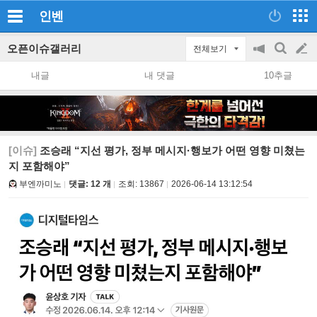
인벤
오픈이슈갤러리
전체보기
공
검
글
지
색
내글
내 댓글
10추글
on/off
쓰
기
[이슈]
조승래 “지선 평가, 정부 메시지·행보가 어떤 영향 미쳤는
지 포함해야”
부엔까미노
댓글: 12 개
조회:
13867
2026-06-14 13:12:54