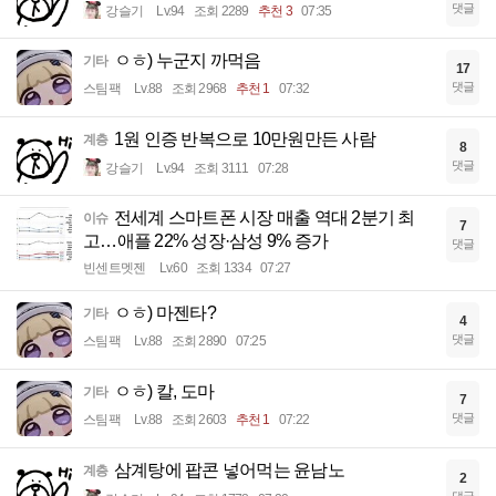
댓글
강슬기
Lv.94
조회 2289
추천 3
07:35
ㅇㅎ) 누군지 까먹음
기타
17
댓글
스팀팩
Lv.88
조회 2968
추천 1
07:32
1원 인증 반복으로 10만원만든 사람
계층
8
댓글
강슬기
Lv.94
조회 3111
07:28
전세계 스마트폰 시장 매출 역대 2분기 최
이슈
7
고…애플 22% 성장·삼성 9% 증가
댓글
빈센트멧젠
Lv.60
조회 1334
07:27
ㅇㅎ) 마젠타?
기타
4
댓글
스팀팩
Lv.88
조회 2890
07:25
ㅇㅎ) 칼, 도마
기타
7
댓글
스팀팩
Lv.88
조회 2603
추천 1
07:22
삼계탕에 팝콘 넣어먹는 윤남노
계층
2
댓글