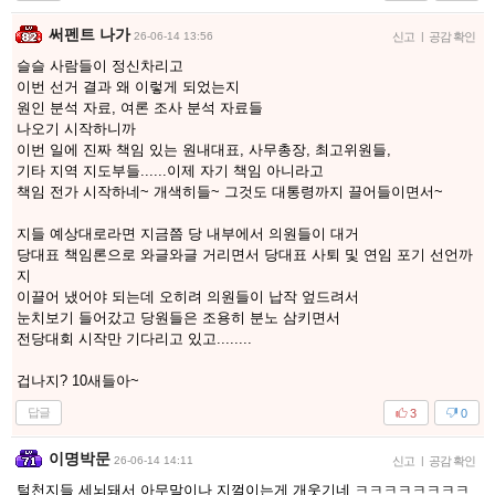
써펜트 나가
26-06-14 13:56
신고
|
공감 확인
슬슬 사람들이 정신차리고
이번 선거 결과 왜 이렇게 되었는지
원인 분석 자료, 여론 조사 분석 자료들
나오기 시작하니까
이번 일에 진짜 책임 있는 원내대표, 사무총장, 최고위원들,
기타 지역 지도부들......이제 자기 책임 아니라고
책임 전가 시작하네~ 개색히들~ 그것도 대통령까지 끌어들이면서~
지들 예상대로라면 지금쯤 당 내부에서 의원들이 대거
당대표 책임론으로 와글와글 거리면서 당대표 사퇴 및 연임 포기 선언까
지
이끌어 냈어야 되는데 오히려 의원들이 납작 엎드려서
눈치보기 들어갔고 당원들은 조용히 분노 삼키면서
전당대회 시작만 기다리고 있고........
겁나지? 10새들아~
답글
3
0
이명박문
26-06-14 14:11
신고
|
공감 확인
털천지들 세뇌돼서 아무말이나 지껄이는게 개웃기네 ㅋㅋㅋㅋㅋㅋㅋㅋ