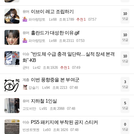
이브이 레고 조립하기
유머
10
댓글
파아랑망토
Lv.68
조회 1789
추천 1
07:57
홀란드가 대성한 이유.gif
유머
10
댓글
파아랑망토
Lv.68
조회 2311
07:53
"반도체 수급 충격 일단락…실적 장세 본격
이슈
10
화"-KB
댓글
균터
Lv.42
조회 1926
추천 1
07:49
이번 풍향중을 본 부여군
계층
3
댓글
강슬기
Lv.94
조회 2213
07:48
지하철 1인실
유머
5
댓글
고도비만
Lv.91
조회 2068
07:48
PS5 패키지에 부착된 공지 스티커
이슈
0
댓글
빈센트멧젠
Lv.60
조회 1626
07:48