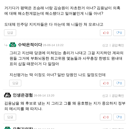
거기다가 평택은 조승래 너랑 김승원이 자초한거 아녀? 김용남이 의혹
에 대해 해소한게없는데 해소됐다고 밀어붙인게 니들 아녀?
도대체 민주당 지지자들은 다 아는데 왜 니들만 쳐 모르냐고
답글
0
0
수박은적이다
26-06-14 13:22
신고
|
공감 확인
그리고 지선때 당권에 미쳐있는 총리가 나대고 그걸 지지하던 계파의
원들 그거에 부화뇌동한 최고위원 몇놈들과 사무총장 한병도 원내대
표의 삽질 때문이거 다 알잖아
지선평가는 딱 이정도 아녀? 일반 당원인 나도 알정도인데
답글
0
0
인생은경험
26-06-14 13:20
신고
|
공감 확인
김용남을 왜 후보로 냈는 지 그리고 그를 왜 옹호했는 지가 중요하지 정부
의 메시지를 왜 따지냐.
답글
0
0