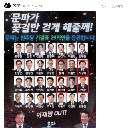
쬬꼬
26-06-15 12:53
신고
|
공감 확인