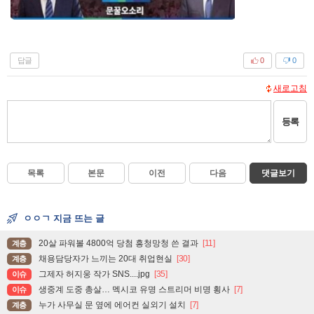
답글
0
0
새로고침
등록
목록
본문
이전
다음
댓글보기
ㅇㅇㄱ 지금 뜨는 글
20살 파워볼 4800억 당첨 흥청망청 쓴 결과
[11]
계층
채용담당자가 느끼는 20대 취업현실
[30]
계층
그제자 허지웅 작가 SNS....jpg
[35]
이슈
생중계 도중 총살… 멕시코 유명 스트리머 비명 횡사
[7]
이슈
누가 사무실 문 옆에 에어컨 실외기 설치
[7]
계층