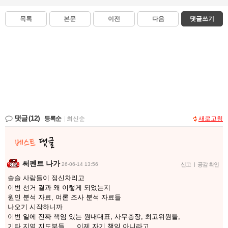
목록
본문
이전
다음
댓글쓰기
댓글
(12)
등록순
|
최신순
새로고침
써펜트 나가
26-06-14 13:56
신고
|
공감 확인
슬슬 사람들이 정신차리고
이번 선거 결과 왜 이렇게 되었는지
원인 분석 자료, 여론 조사 분석 자료들
나오기 시작하니까
이번 일에 진짜 책임 있는 원내대표, 사무총장, 최고위원들,
기타 지역 지도부들......이제 자기 책임 아니라고