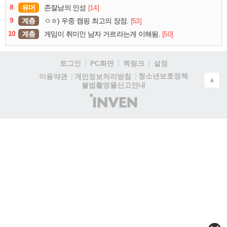
8
유머
[14]
존잘남의 인성
9
계층
[53]
ㅇㅎ) 우중 캠핑 최고의 장점.
10
계층
[50]
게임이 취미인 남자 거르라는게 이해됨.
로그인
PC화면
퀵링크
설정
청소년보호정책
이용약관
개인정보처리방침
▲
불법촬영물신고안내
(주)
인
벤