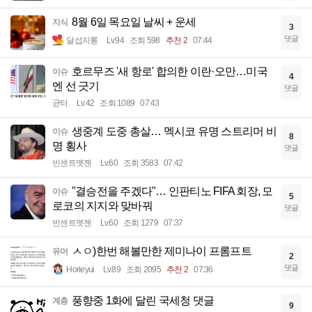
8월 6일 목요일 날씨 + 운세
지식
3
댓글
달섭지롱
Lv.94
조회 598
추천 2
07:44
호르무즈 '새 항로' 합의한 이란·오만…미국
이슈
4
엔 선 긋기
댓글
균터
Lv.42
조회 1089
07:43
생중계 도중 총살… 멕시코 유명 스트리머 비
이슈
8
명 횡사
댓글
빈센트멧젠
Lv.60
조회 3583
07:42
"결승전을 주겠다"… 인판티노 FIFA 회장, 모
이슈
5
로코의 지지와 맞바꿔
댓글
빈센트멧젠
Lv.60
조회 1279
07:37
ㅅㅇ)한번 해볼만한 제미나이 프롬프트
유머
2
댓글
Horieyui
Lv.89
조회 2095
추천 2
07:36
풍향중 1화에 달린 국세청 댓글
계층
9