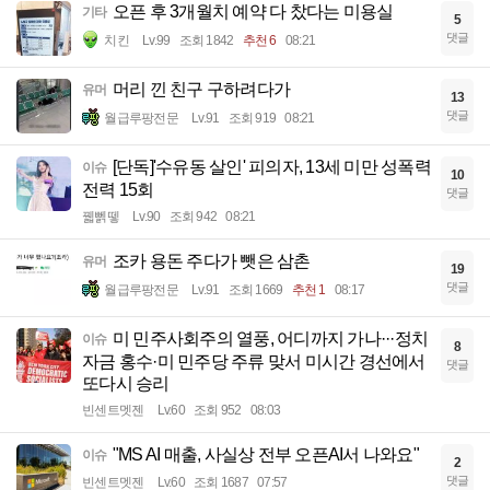
오픈 후 3개월치 예약 다 찼다는 미용실
기타
5
댓글
치킨
Lv.99
조회 1842
추천 6
08:21
머리 낀 친구 구하려다가
유머
13
댓글
월급루팡전문
Lv.91
조회 919
08:21
[단독]'수유동 살인' 피의자, 13세 미만 성폭력
이슈
10
전력 15회
댓글
꿻뻵뗗
Lv.90
조회 942
08:21
조카 용돈 주다가 뺏은 삼촌
유머
19
댓글
월급루팡전문
Lv.91
조회 1669
추천 1
08:17
미 민주사회주의 열풍, 어디까지 가나···정치
이슈
8
자금 홍수·미 민주당 주류 맞서 미시간 경선에서
댓글
또다시 승리
빈센트멧젠
Lv.60
조회 952
08:03
"MS AI 매출, 사실상 전부 오픈AI서 나와요"
이슈
2
댓글
빈센트멧젠
Lv.60
조회 1687
07:57