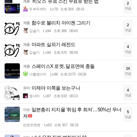
'히오스' 유료 스킨 무료로 받는 법
계층
2
댓글
두부두꺼비
Lv.78
조회 366
08:41
함수로 블리치 아이젠 그리기
계층
2
댓글
강슬기
Lv.94
조회 386
08:40
아파트 실외기 레전드
계층
4
댓글
강슬기
Lv.94
조회 670
08:39
스페이스X 로켓, 달표면에 충돌
계층
14
댓글
너빨갱이지
Lv.86
조회 1075
08:36
이제야 이쪽을 보는구나
유머
4
댓글
옆사마
Lv.87
조회 833
08:33
일본총리 지지율 '취임 후 최저'…50%선 무너
이슈
5
져
댓글
빈센트멧젠
Lv.60
조회 357
08:33