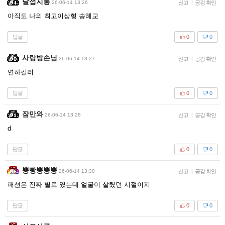
달섭지롱
26-06-14 13:26
신고
|
공감 확인
아직도 나의 최고이상형 송혜교
답글
0
0
사랑방손님
26-06-14 13:27
신고
|
공감 확인
연하킬러
답글
0
0
잠만와
26-06-14 13:28
신고
|
공감 확인
d
답글
0
0
뿡빵뿡뿡뿡
26-06-14 13:30
신고
|
공감 확인
패션은 진짜 별로 였는데 얼굴이 살렸던 시절이지
답글
0
0