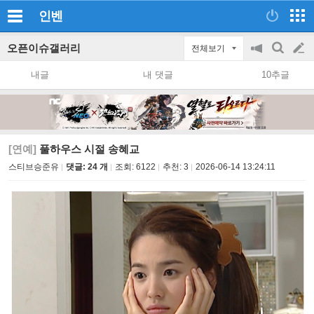
인벤
오픈이슈갤러리
전체보기
공
검
글
지
색
내글
내 댓글
10추글
on/off
쓰
기
[연예]
풀하우스 시절 송혜교
스티브승준유
댓글: 24 개
조회:
6122
추천:
3
2026-06-14 13:24:11