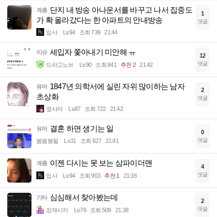
단지 내 방송 아나운서를 바꾸고 나서 집중도
계층
1
가 확 올라갔다는 한 아파트의 안내방송
댓글
입사
Lv.94
조회 739
21:44
세입자 쫓아내기 미안해 ㅠ
이슈
12
댓글
드라고노브
Lv.90
조회 841
추천 2
21:42
1847년 의학서에 실린 자위 많이하는 남자
유머
2
초상화
댓글
옆사마
Lv.87
조회 722
21:42
결혼 하면 생기는 일
유머
0
댓글
봄봄봉필
Lv.31
조회 627
21:41
이젠 다시는 못 보는 삼파이더맨
계층
4
댓글
입사
Lv.94
조회 903
추천 1
21:38
심심해서 찾아봤는데
기타
2
댓글
장재시카
Lv.76
조회 509
21:38