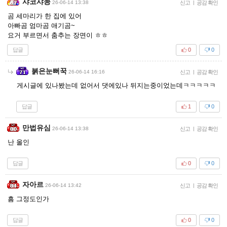
샤코샤콩
26-06-14 13:38
신고
|
공감 확인
곰 세마리가 한 집에 있어
아빠곰 엄마곰 애기곰~
요거 부르면서 춤추는 장면이 ㅎㅎ
답글
0
0
붉은눈뻐꾹
26-06-14 16:16
신고
|
공감 확인
게시글에 있나봤는데 없어서 댓에있나 뒤지는중이었는데ㅋㅋㅋㅋㅋ
답글
1
0
만법유심
26-06-14 13:38
신고
|
공감 확인
난 올인
답글
0
0
자아르
26-06-14 13:42
신고
|
공감 확인
흠 그정도인가
답글
0
0