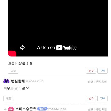
모르는 분을 위해
답글
0
0
번실험체
26-06-14 13:25
신고
|
공감 확인
아무도 못 이길??
답글
0
0
스티브승준유
26-06-14 13:31
신고
|
공감 확인