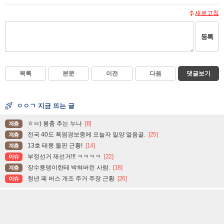
새로고침
등록
목록
본문
이전
다음
댓글보기
ㅇㅇㄱ 지금 뜨는 글
ㅎㅂ) 봉춤 추는 누나
[8]
계층
전국 40도 폭염경보중에 오늘자 밀양 얼음골.
[25]
계층
13호 태풍 돌핀 근황!
[14]
계층
부정선거 재선거!!! ㅋㅋㅋㅋ
[22]
이슈
장수풍뎅이한테 박혀버린 사람.
[18]
계층
청년 폐 버스 개조 주거 주장 근황
[26]
이슈