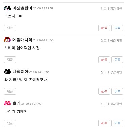
마산호랑이
26-06-14 13:53
신고
|
공감 확인
이쁘다이뻐
답글
0
0
메탈매니악
26-06-14 13:54
신고
|
공감 확인
카메라 씹어먹던 시절
답글
0
0
나탈리아
26-06-14 13:55
신고
|
공감 확인
와 지금보니까 존예였구나
답글
0
0
호러
26-06-14 14:03
신고
|
공감 확인
나이가 깡패지
답글
0
0