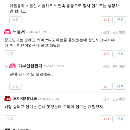
가을동화 > 올인 > 풀하우스 연속 흥행으로 당시 인기로는 상당하
긴 했어요.
답글
0
0
노윤서
26-06-14 13:26
신고
|
공감 확인
중고딩때는 송혜교 왜이쁘다고하는줄 몰랐었는데 성인되고나서야
아 ㅈㄴ이쁜거였구나 하고 깨달음
답글
0
0
기부안한찐따
26-06-14 13:53
신고
|
공감 확인
근데 난 아직도 모르겠음..
답글
0
0
오이갤네임드
26-06-14 13:26
신고
|
공감 확인
비랑 송혜교 연기는 존나 못했는데 드라마 인기는 개쩔었지.....
답글
1
0