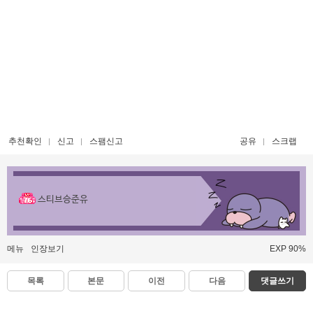
추천확인
신고
스팸신고
공유
스크랩
스티브승준유
메뉴
인장보기
EXP 90%
목록
본문
이전
다음
댓글쓰기