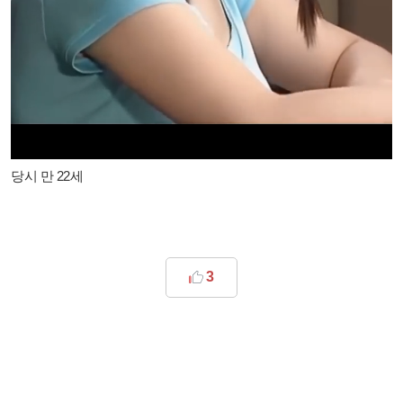
당시 만 22세
3