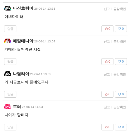
마산호랑이
26-06-14 13:53
신고
|
공감 확인
이쁘다이뻐
답글
0
0
메탈매니악
26-06-14 13:54
신고
|
공감 확인
카메라 씹어먹던 시절
답글
0
0
나탈리아
26-06-14 13:55
신고
|
공감 확인
와 지금보니까 존예였구나
답글
0
0
호러
26-06-14 14:03
신고
|
공감 확인
나이가 깡패지
답글
0
0