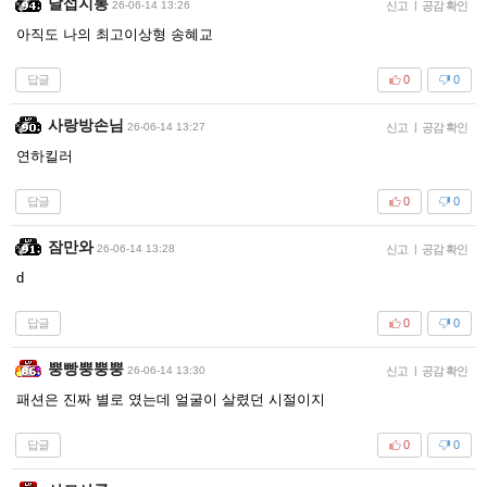
달섭지롱
26-06-14 13:26
신고
|
공감 확인
아직도 나의 최고이상형 송혜교
답글
0
0
사랑방손님
26-06-14 13:27
신고
|
공감 확인
연하킬러
답글
0
0
잠만와
26-06-14 13:28
신고
|
공감 확인
d
답글
0
0
뿡빵뿡뿡뿡
26-06-14 13:30
신고
|
공감 확인
패션은 진짜 별로 였는데 얼굴이 살렸던 시절이지
답글
0
0