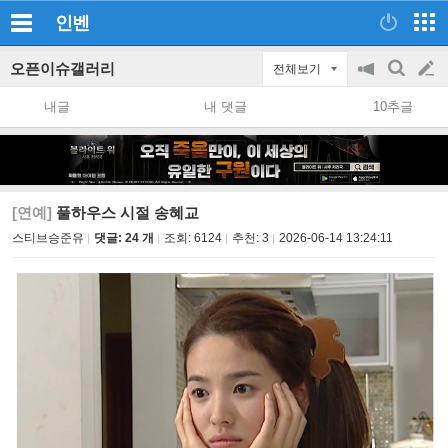
인벤
오픈이슈갤러리
전체보기
공
검
글
지
색
내글
내 댓글
10추글
on/off
쓰
기
[연예]
풀하우스 시절 송혜교
스티브승준유
댓글: 24 개
조회:
6124
추천:
3
2026-06-14 13:24:11