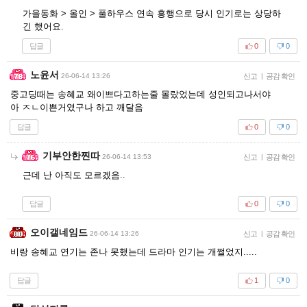
가을동화 > 올인 > 풀하우스 연속 흥행으로 당시 인기로는 상당하
긴 했어요.
답글
0
0
노윤서
26-06-14 13:26
신고
|
공감 확인
중고딩때는 송혜교 왜이쁘다고하는줄 몰랐었는데 성인되고나서야
아 ㅈㄴ이쁜거였구나 하고 깨달음
답글
0
0
기부안한찐따
26-06-14 13:53
신고
|
공감 확인
근데 난 아직도 모르겠음..
답글
0
0
오이갤네임드
26-06-14 13:26
신고
|
공감 확인
비랑 송혜교 연기는 존나 못했는데 드라마 인기는 개쩔었지.....
답글
1
0