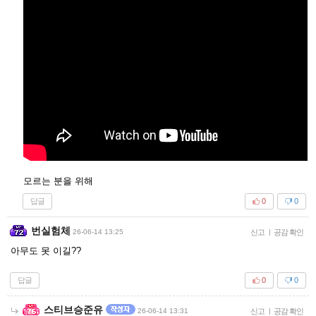
모르는 분을 위해
답글
0
0
번실험체
26-06-14 13:25
신고
|
공감 확인
아무도 못 이길??
답글
0
0
스티브승준유
26-06-14 13:31
신고
|
공감 확인