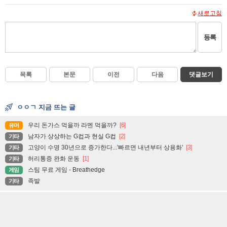
새로고침
등록
목록
본문
이전
다음
댓글보기
ㅇㅇㄱ 지금 뜨는 글
우리 돈가스 먹을까 라멘 먹을까?
[6]
유머
남자가 상상하는 G컵과 현실 G컵
[2]
기타
고양이 수명 30년으로 증가한다...'빠르면 내년부터 상용화'
[3]
기타
허리통증 완화 운동
[1]
기타
스팀 무료 게임 - Breathedge
게임
족발
기타