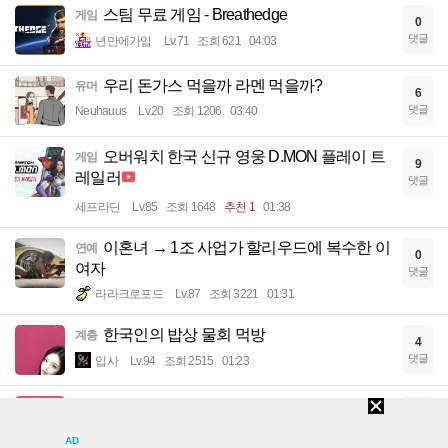
스팀 무료 게임 - Breathedge
게임
0
댓글
년만에가입
Lv.71
조회 621
04:03
우리 돈가스 먹을까 라멘 먹을까?
유머
6
댓글
Neuhauus
Lv.20
조회 1206
03:40
오버워치 한국 신규 영웅 D.MON 플레이 트
게임
9
레일러
댓글
세프라딘
Lv.85
조회 1648
추천 1
01:38
이혼녀 → 1조 사업가 할리우드에 복수한 이
연예
0
여자
댓글
라라크로포드
Lv.87
조회 3221
01:31
한국인의 밥상 물회 먹방
계층
4
댓글
입사
Lv.94
조회 2515
01:23
서로 민망한 순간
계층
0
댓글
입사
Lv.94
조회 2782
추천 1
01:19
AD