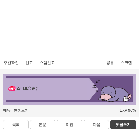
추천확인
신고
스팸신고
공유
스크랩
스티브승준유
메뉴
인장보기
EXP 90%
목록
본문
이전
다음
댓글쓰기