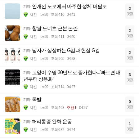
안개낀 도로에서 마주한 성체 버팔로
기타
2
댓글
치킨
Lv.99
조회 410
04:41
찹쌀 도너츠 근본 논란
기타
2
댓글
치킨
Lv.99
조회 411
04:40
남자가 상상하는 G컵과 현실 G컵
기타
2
댓글
치킨
Lv.99
조회 905
04:28
고양이 수명 30년으로 증가한다...'빠르면 내
기타
3
년부터 상용화'
댓글
치킨
Lv.99
조회 714
04:27
족발
기타
0
댓글
치킨
Lv.99
조회 463
추천 1
04:27
허리통증 완화 운동
기타
1
댓글
치킨
Lv.99
조회 682
04:24