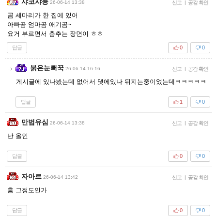
샤코샤콩
26-06-14 13:38
신고
|
공감 확인
곰 세마리가 한 집에 있어
아빠곰 엄마곰 애기곰~
요거 부르면서 춤추는 장면이 ㅎㅎ
답글
0
0
붉은눈뻐꾹
26-06-14 16:16
신고
|
공감 확인
게시글에 있나봤는데 없어서 댓에있나 뒤지는중이었는데ㅋㅋㅋㅋㅋ
답글
1
0
만법유심
26-06-14 13:38
신고
|
공감 확인
난 올인
답글
0
0
자아르
26-06-14 13:42
신고
|
공감 확인
흠 그정도인가
답글
0
0