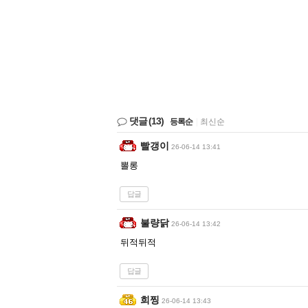
댓글
(13)
등록순
|
최신순
빨갱이
26-06-14 13:41
뽈롱
답글
불량닭
26-06-14 13:42
뒤적뒤적
답글
희찡
26-06-14 13:43