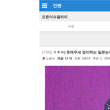
인벤
오픈이슈갤러리
내글
[기타]
ㅇㅎㅂ) 옷매무새 정리하는 일본눈
노윤서
댓글: 13 개
조회:
10615
추천:
1
202