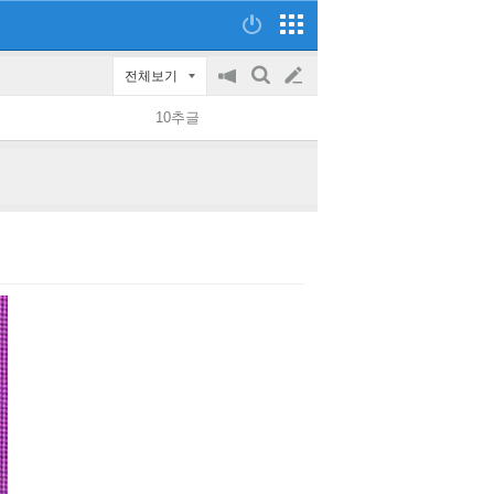
전체보기
공
검
글
지
색
10추글
on/off
쓰
기