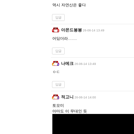
역시 자연산은 좋다
답글
아몬드봉봉
26-06-14 13:49
어딨더라…….
답글
나메크
26-06-14 13:49
ㅇㄷ
답글
적고니
26-06-14 14:00
토모미
아마도 이 무대인 듯