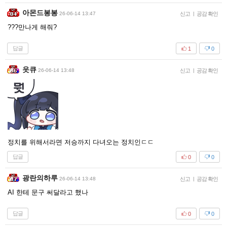
아몬드봉봉
26-06-14 13:47
신고
|
공감 확인
???만나게 해줘?
답글
1
0
읏큐
26-06-14 13:48
신고
|
공감 확인
정치를 위해서라면 저승까지 다녀오는 정치인ㄷㄷ
답글
0
0
광란의하루
26-06-14 13:48
신고
|
공감 확인
AI 한테 문구 써달라고 했나
답글
0
0