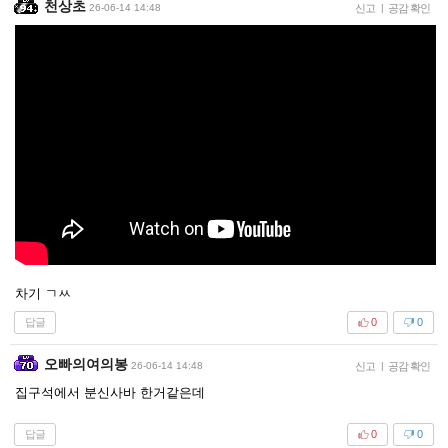
천상초
26-06-14 14:48
신고
|
공감 확인
차기 ㄱㅆ
답글
0
0
오빠의여의봉
26-06-14 14:48
신고
|
공감 확인
집구석에서 분신사바 한거같은데
답글
0
0