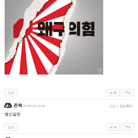
답글
0
0
존윅
26-06-14 14:44
신고
|
공감 확인
병신같은
답글
0
0