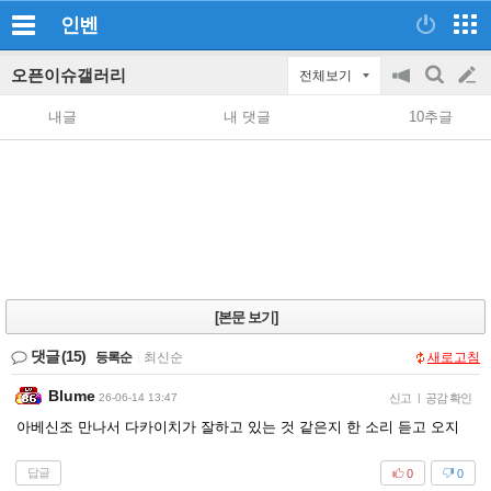
인벤
오픈이슈갤러리
전체보기
공
검
글
지
색
내글
내 댓글
10추글
on/off
쓰
기
[본문 보기]
댓글
(15)
등록순
|
최신순
새로고침
Blume
26-06-14 13:47
신고
|
공감 확인
아베신조 만나서 다카이치가 잘하고 있는 것 같은지 한 소리 듣고 오지
답글
0
0