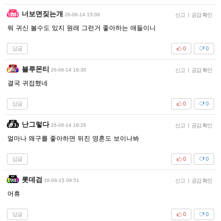
너보면짖는개
26-06-14 15:06
신고
|
공감 확인
뭐 귀신 볼수도 있지 원래 그런거 좋아하는 애들이니
답글
0
0
블루몬티
26-06-14 16:30
신고
|
공감 확인
결국 귀접했네
답글
0
0
난그렇다
26-06-14 18:26
신고
|
공감 확인
얼마나 왜구를 좋아하면 뒤진 영혼도 보이나봐
답글
0
0
롯데검
26-06-15 09:51
신고
|
공감 확인
어휴
답글
0
0