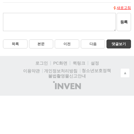
새로고침
등록
목록
본문
이전
다음
댓글보기
로그인
PC화면
퀵링크
설정
청소년보호정책
이용약관
개인정보처리방침
▲
불법촬영물신고안내
(주)
인
벤