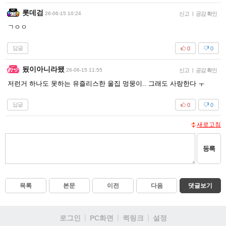
롯데검
26-06-15 10:24
신고
|
공감 확인
ㄱㅇㅇ
답글
0
0
됬이아니라됐
26-06-15 11:55
신고
|
공감 확인
저런거 하나도 못하는 유즐리스한 울집 멍뭉이.. 그래도 사랑한다 ㅜ
답글
0
0
새로고침
등록
목록
본문
이전
다음
댓글보기
로그인
PC화면
퀵링크
설정