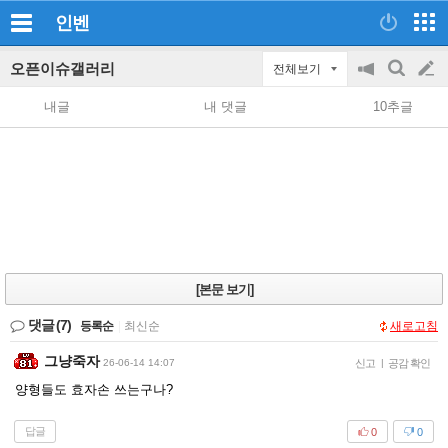
인벤
오픈이슈갤러리
전체보기
공
검
글
지
색
내글
내 댓글
10추글
on/off
쓰
기
[본문 보기]
댓글
(7)
등록순
|
최신순
새로고침
그냥죽자
26-06-14 14:07
신고
|
공감 확인
양형들도 효자손 쓰는구나?
답글
0
0