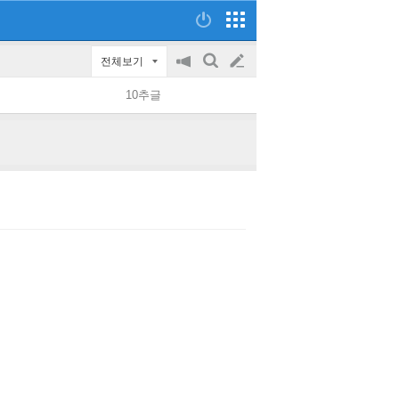
전체보기
공
검
글
지
색
10추글
on/off
쓰
기