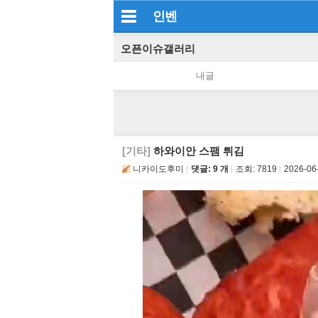
인벤
오픈이슈갤러리
내글
[기타]
하와이안 스팸 튀김
니카이도후미
댓글: 9 개
조회:
7819
2026-06