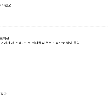
겨야겠군.
션......
양권에선 저 스팸만으로 끼니를 떼우는 느낌으로 받아 들임.
좋겠다