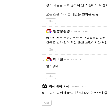
평소 국물을 먹지 않으니 난 스팸에서 다 챙
오늘 스팸 다 먹고 내일은 안먹음 될듯
답글
뿡빵뿡뿡뿡
26-06-14 14:39
애초에 저런 런천미트류는 구황작물과 같은 포지
한국은 밥과 같이 먹는 반찬 느낌이지만 서
답글
디비전
26-06-14 21:10
별거없네
답글
이세계피크닉
26-06-14 14:39
와.....나도 저런걸 버틸만한 내장이 있었으면 
답글