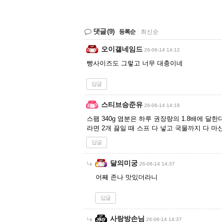
댓글
(9)
등록순
|
최신순
오이갤네임드
26-06-14 14:12
빵사이즈도 그렇고 너무 대충이네
답글
스티브승준유
26-06-14 14:18
스팸 340g 염분은 하루 권장량의 1.8배에 달한다
라면 2개 끓일 때 스프 다 넣고 국물까지 다 마
답글
달의미궁
26-06-14 14:37
어째 존나 맛있더라니
답글
사랑방손님
26-06-14 14:37