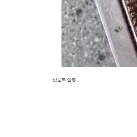
밥도둑 일듯