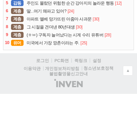
5
감동
[12]
주인도 몰랐던 위험한 순간 강아지의 놀라운 행동
6
계층
[24]
딸...여기 왜파고 있어?
7
계층
[30]
아파트 엘베 망가뜨린 아줌마 사과문
8
계층
[30]
그 시절을 견뎌낸 80년대생
9
계층
[28]
(ㅎㅂ) 구독자 늘어났다는 시계 수리 유튜버
10
유머
[25]
미국에서 가장 깡촌이라는 주.
로그인
PC화면
퀵링크
설정
청소년보호정책
이용약관
개인정보처리방침
▲
불법촬영물신고안내
(주)
인
벤