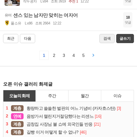
댓글
작두콩차
Lv.84
조회 3919
추천 1
12:22
센스 있는 남자만 맞히는 여자어
유머
18
댓글
풀소유
Lv.86
조회 2664
12:22
최근
다음
검색
글쓰기
1
2
3
4
5
오픈 이슈 갤러리 화제글
오늘의 화제
주간
월간
이슈
1
계층
[3]
황량하고 쓸쓸한 벌판의 어느 기념비 (카자흐스탄)
2
연예
[16]
음방가서 챌린지거절당했다는 리센느
3
계층
[21]
곱창집 사장님 불 쇼에 외국인들 반응
4
계층
[46]
길빵 이거 어떻게 할 수 없나?