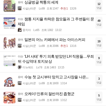
싱글벙글 짝퉁의 세계
유머
12
댓글
사실난라쿤
Lv.89
조회 1347
추천 1
13:26
잼통 지지율 하락은 참모들과 그 주변들이 문
이슈
49
제임
댓글
뭉치야
Lv.65
조회 1302
13:22
일본의 어느 카페에서 파는 아이스커피
유머
19
댓글
사실난라쿤
Lv.89
조회 2086
추천 1
13:16
‘LH 사태’ 투기 의혹 받았던 LH 직원들…무죄
이슈
9
뒤 수십억대 토지보상
댓글
미뉴에뜨
Lv.78
조회 1483
13:15
수능 첫 교시부터 망치고 고사장을 나온...
유머
3
댓글
사실난라쿤
Lv.89
조회 1800
13:14
오케이! 인류의 절반까진 좁혔군
유머
5
댓글
사실난라쿤
Lv.89
조회 1699
13:12