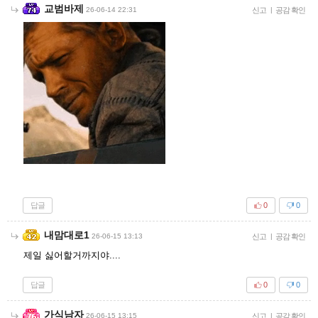
교범바제
26-06-14 22:31
신고
|
공감 확인
답글
0
0
내맘대로1
26-06-15 13:13
신고
|
공감 확인
제일 싫어할거까지야....
답글
0
0
가식남자
26-06-15 13:15
신고
|
공감 확인