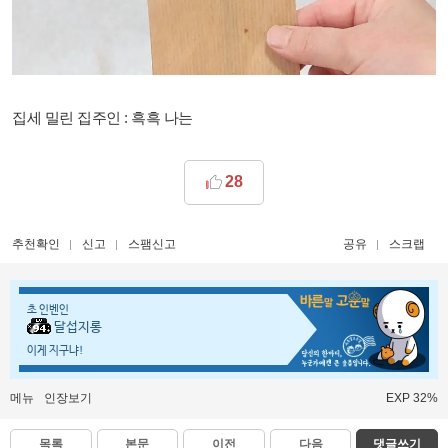
집세 밀린 집주인 : 흑흑 나는
28
추천확인
신고
스팸신고
공유
스크랩
초 인벤인
달섭지롱
이게 지구냐!
메뉴
인장보기
EXP 32%
목록
본문
이전
다음
댓글쓰기