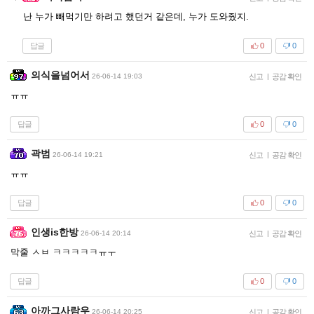
난 누가 빼먹기만 하려고 했던거 같은데, 누가 도와줬지.
답글
0
0
의식을넘어서
26-06-14 19:03
신고
|
공감 확인
ㅠㅠ
답글
0
0
곽범
26-06-14 19:21
신고
|
공감 확인
ㅠㅠ
답글
0
0
인생is한방
26-06-14 20:14
신고
|
공감 확인
막줄 ㅅㅂ ㅋㅋㅋㅋㅋㅠㅜ
답글
0
0
아까그사람우
26-06-14 20:25
신고
|
공감 확인