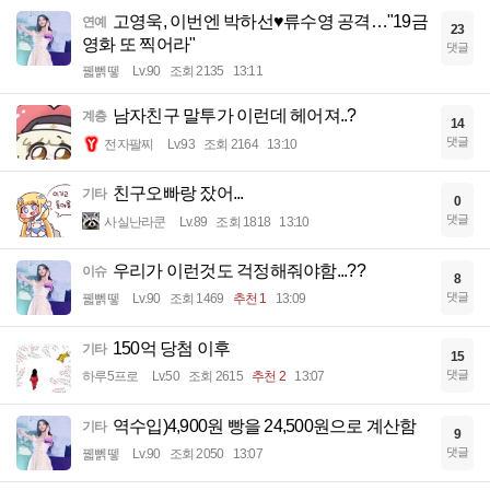
고영욱, 이번엔 박하선♥류수영 공격…"19금
연예
23
영화 또 찍어라"
댓글
꿻뻵뗗
Lv.90
조회 2135
13:11
남자친구 말투가 이런데 헤어져..?
계층
14
댓글
전자팔찌
Lv.93
조회 2164
13:10
친구오빠랑 잤어...
기타
0
댓글
사실난라쿤
Lv.89
조회 1818
13:10
우리가 이런것도 걱정해줘야함...??
이슈
8
댓글
꿻뻵뗗
Lv.90
조회 1469
추천 1
13:09
150억 당첨 이후
기타
15
댓글
하루5프로
Lv.50
조회 2615
추천 2
13:07
역수입)4,900원 빵을 24,500원으로 계산함
기타
9
댓글
꿻뻵뗗
Lv.90
조회 2050
13:07