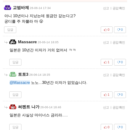
교범바제
26-06-14 17:34
신고
|
공감 확인
아니 10년이나 지났는데 원금만 갚는다고?
궁디를 주 차뿔라 마 😤
답글
0
0
Massacre
26-06-14 18:05
신고
|
공감 확인
일본은 10년간 이자가 거의 없어서 ㅋㅋ
답글
1
0
토토3
26-06-14 18:35
신고
|
공감 확인
@Massacre
노노...30년간 이자가 없었습니다.
답글
1
0
써펜트 나가
26-06-14 18:46
신고
|
공감 확인
일본은 사실상 마이너스 금리라.....
답글
0
0