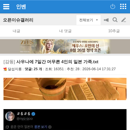
인벤
오픈이슈갤러리
전체보기
공
검
글
지
색
내글
내 댓글
10추글
on/off
쓰
기
[감동]
사우나에 7일간 머무른 4인의 일본 가족.txt
달섭지롱
댓글: 25 개
조회:
16351
추천:
28
2026-06-14 17:31:27