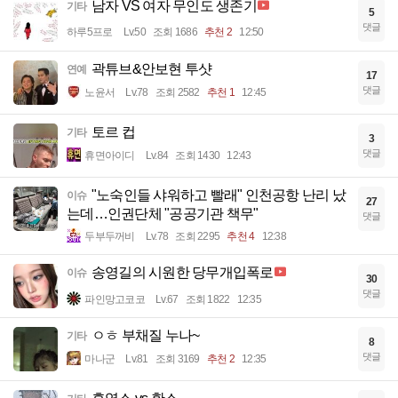
남자 VS 여자 무인도 생존기
기타
5
댓글
하루5프로
Lv.50
조회 1686
추천 2
12:50
곽튜브&안보현 투샷
연예
17
댓글
노윤서
Lv.78
조회 2582
추천 1
12:45
토르 컵
기타
3
댓글
휴면아이디
Lv.84
조회 1430
12:43
"노숙인들 샤워하고 빨래" 인천공항 난리 났
이슈
27
는데…인권단체 "공공기관 책무"
댓글
두부두꺼비
Lv.78
조회 2295
추천 4
12:38
송영길의 시원한 당무개입폭로
이슈
30
댓글
파인망고코코
Lv.67
조회 1822
12:35
ㅇㅎ 부채질 누나~
기타
8
댓글
마나군
Lv.81
조회 3169
추천 2
12:35