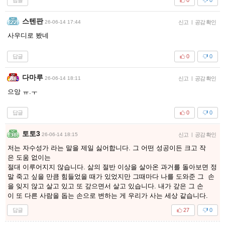
0
0
스텐판
26-06-14 17:44
신고
|
공감 확인
사우디로 봤네
답글
0
0
다마루
26-06-14 18:11
신고
|
공감 확인
으앙 ㅠ.ㅜ
답글
0
0
토토3
26-06-14 18:15
신고
|
공감 확인
저는 자수성가 라는 말을 제일 싫어합니다. 그 어떤 성공이든 크고 작
은 도움 없이는
절대 이루어지지 않습니다. 삶의 절반 이상을 살아온 과거를 돌아보면 정
말 죽고 싶을 만큼 힘들었을 때가 있었지만 그때마다 나를 도와준 그 손
을 잊지 않고 살고 있고 또 갚으면서 살고 있습니다. 내가 갚은 그 손
이 또 다른 사람을 돕는 손으로 변하는 게 우리가 사는 세상 같습니다.
답글
27
0