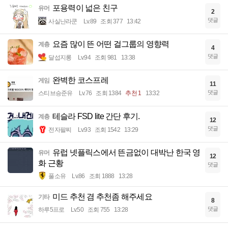
포용력이 넓은 친구
유머
2
댓글
사실난라쿤
Lv.89
조회 377
13:42
요즘 많이 뜬 어떤 걸그룹의 영향력
계층
4
댓글
달섭지롱
Lv.94
조회 981
13:38
완벽한 코스프레
게임
11
댓글
스티브승준유
Lv.76
조회 1384
추천 1
13:32
테슬라 FSD lite 간단 후기.
계층
12
댓글
전자팔찌
Lv.93
조회 1542
13:29
유럽 넷플릭스에서 뜬금없이 대박난 한국 영
유머
12
화 근황
댓글
풀소유
Lv.86
조회 1888
13:28
미드 추천 겸 추천좀 해주세요
기타
8
댓글
하루5프로
Lv.50
조회 755
13:28