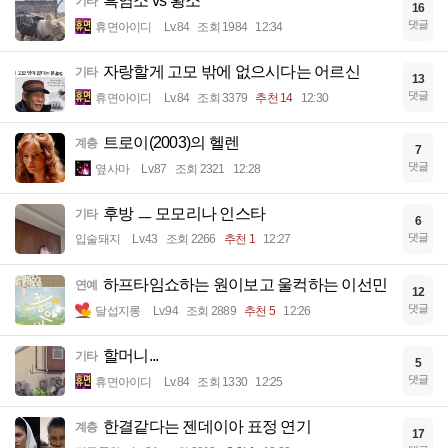
흑염소 vs 황소
기타
16
댓글
휴면아이디
Lv.84
조회 1984
12:34
자랑할게 고모 밖에 없으시다는 어르신
기타
13
댓글
휴면아이디
Lv.84
조회 3379
추천 14
12:30
트로이(2003)의 헬렌
계층
7
댓글
옆사마
Lv.87
조회 2321
12:28
후방 ㅡ 모모리나 인스타
기타
6
댓글
입술돼지
Lv.43
조회 2266
추천 1
12:27
하프타임쇼하는 원이보고 울컥하는 이선민
연예
12
댓글
달섭지롱
Lv.94
조회 2889
추천 5
12:26
할머니...
기타
5
댓글
휴면아이디
Lv.84
조회 1330
12:25
한결같다는 젠데이아 표정 연기
계층
17