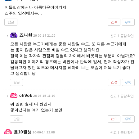
지들입장에서나 아름다운이야기지
집주인 입장에서는...
답글
0
0
죠니한
26-06-14 21:25
신고
|
공감 확인
모든 사람은 누군가에게는 좋은 사람일 수도, 또 다른 누군가에게
는 좋지 않은 사람으로 비칠 수도 있다고 생각해요
결국 이는 각자의 관점과 경험의 차이에서 비롯되는 부분이 아닐까요?
감동적인 이야기의 경우에는 비판이나 반박에 앞서, 먼저 작성자가 전
달하고자 했던 의도와 메시지를 헤아려 보는 모습이 더욱 보기 좋다
고 생각합니당
답글
2
0
ch9ok
26-06-15 11:19
신고
|
공감 확인
뭐 밀린 월세 다 줬겠지
쫓겨났다는 얘기 없는거 보면
답글
1
0
윤10월생
26-06-14 22:08
신고
|
공감 확인