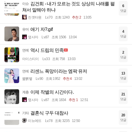
김건희 - 내가 모르는 것도 상상의 나래를 펼
이슈
6
쳐서 말해야 하냐
댓글
진겟타원
Lv.70
조회 1240
추천 2
13:05
애기 자?.gif
유머
4
댓글
옆사마
Lv.87
조회 1506
13:04
역시 드립의 민족
연예
2
댓글
아이스티이
Lv.33
조회 758
13:03
리센느 폭망이라는 엠팍 유저
연예
13
댓글
꿻뻵뗗
Lv.90
조회 1952
추천 4
13:02
이제 작별의 시간이다.
계층
21
댓글
옆사마
Lv.87
조회 1834
추천 1
12:51
결혼식 구두 대참사
기타
20
댓글
미뉴에뜨
Lv.78
조회 3235
12:50