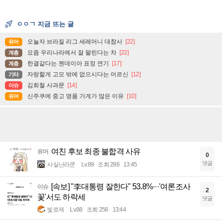
ㅇㅇㄱ 지금 뜨는 글
오늘자 브라질 리그 세레머니 대참사
[22]
유머
요즘 우리나라에서 잘 팔린다는 차
[22]
계층
한결같다는 젠데이아 표정 연기
[17]
계층
자랑할게 고모 밖에 없으시다는 어르신
[12]
기타
김희철 사과문
[14]
이슈
신주쿠에 중고 명품 가게가 많은 이유
[10]
유머
여친 후보 최종 불합격 사유
유머
0
댓글
사실난라쿤
Lv.89
조회 286
13:45
[속보] "李대통령 잘한다" 53.8%···'여론조사
이슈
2
꽃'서도 하락세
댓글
빛로제
Lv.88
조회 256
13:44