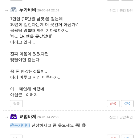
누가바바
26-06-14 22:09
신고
|
공감 확인
1만엔 (10만원 남짓)을 갚는데
10년이 걸린다는게 더 웃긴거 아닌가?
목욕탕 망할때 까지 기다렸다가..
'아... 1만엔을 못갚았네'
이러고 있다...
진짜 마음이 있었다면
몇달이면 갚는다...
꼭 돈 안갚는것들이..
이리 미루고 저리 미루다가..
아... 폐업해 버렸네..
아쉽군...이러지..
답글
0
0
교범바제
26-06-14 22:29
신고
|
공감 확인
@누가바바
진정하시고 좀 웃으세요 쫌! 😄
답글