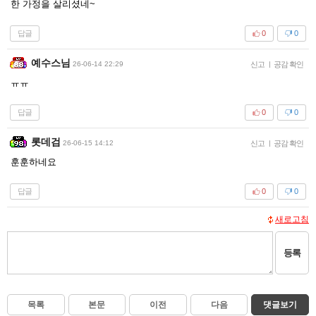
한 가정을 살리셨네~
답글
0
0
예수스님
26-06-14 22:29
신고
|
공감 확인
ㅠㅠ
답글
0
0
롯데검
26-06-15 14:12
신고
|
공감 확인
훈훈하네요
답글
0
0
새로고침
등록
목록
본문
이전
다음
댓글보기