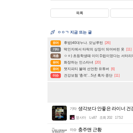
목록
ㅇㅇㄱ 지금 뜨는 글
후방)40대누나. 모닝루틴
[26]
유머
떡인지에서 타락의 상징이 되어버린 옷
[11]
기타
ㅇㅎ) 초등학생때 이미 D컵이였다는 서터리머
계층
화장하는 인스타녀
[20]
유머
챗지피티 불매 선언한 유튜버
[6]
유머
건강보험 '충격'…5년 흑자 중단
[11]
이슈
생각보다 안좋은 라이너 건
기타
옆사마
Lv.87
조회 202
17:52
충주맨 근황
이슈