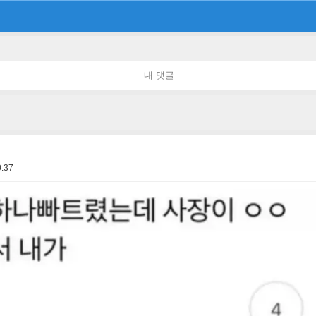
내 댓글
0:37