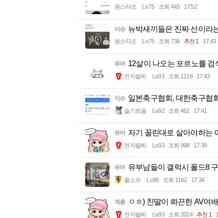
원스타조
Lv.75
조회 445
17:52
뉴박새끼들은 진짜 선이라
이슈
원스타조
Lv.75
조회 738
추천 1
17:43
12살이 나오는 포르노를 검색
유머
전자팔찌
Lv.93
조회 1116
17:43
일본축구협회, 대한축구협회 
이슈
슬기로움
Lv.92
조회 462
17:41
자기 꼴린대로 살아야하는 이유
유머
전자팔찌
Lv.93
조회 998
17:39
유부남들이 갤럭시 폴드8 
유머
풀소유
Lv.86
조회 1162
17:34
ㅇㅎ) 친딸이 롸끈한 AV여배
계층
전자팔찌
Lv.93
조회 2024
추천 1