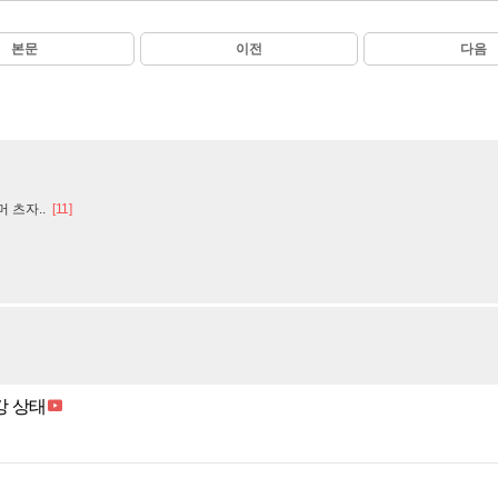
본문
이전
다음
 츠자..
[11]
강 상태