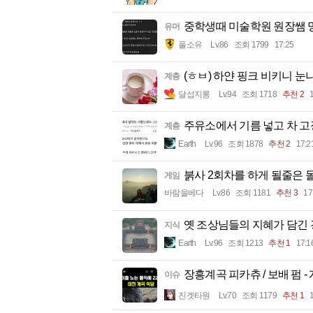
중학생때 미술학원 원장쌤 망
유머
풀소유
Lv.86
조회 1799
17:25
(ㅎㅂ) 하얀 핑크 비키니 눈
계층
달섭지롱
Lv.94
조회 1718
추천 2
주유소에서 기름 넣고 차 고
계층
Earth
Lv.96
조회 1878
추천 2
17:2
붉사 2회차를 하게 될줄은
게임
바람을베다
Lv.86
조회 1181
추천 3
17
옛 조상님들의 지혜가 담긴
지식
Earth
Lv.96
조회 1213
추천 1
17:1
장흥계곡 피카츄 / 보배 펌 -
이슈
진겟타원
Lv.70
조회 1179
추천 1