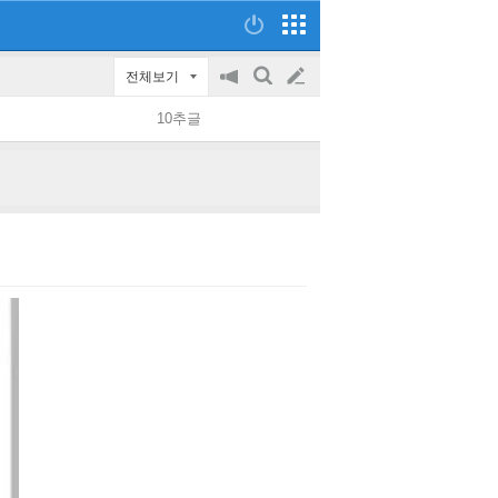
전체보기
공
검
글
지
색
10추글
on/off
쓰
기