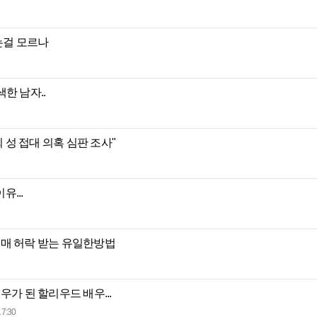
는걸 모르나
한 남자..
성 접대 의혹 심판 조사"
...
구매 허락 받는 유일한방법
우가 된 할리우드 배우...
17:30