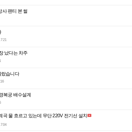
사 팬티 본 썰
나
17:21
장 났다는 차주
1
 몰랐습니다
:16
 경복궁 배수설계
6
 계곡 물 흐르고 있는데 무단 220V 전기선 설치
17:04