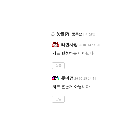
댓글
(2)
등록순
|
최신순
라면사장
26-06-14 19:20
저도 반성하는거 아님다
답글
롯데검
26-06-15 14:44
저도 혼난거 아닙니다
답글