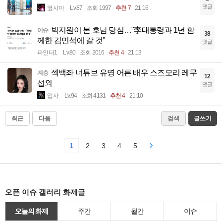
댓글
옆사마
Lv.87
조회 1997
추천 7
21:16
박지원이 본 호남 당심…"李대통령과 1년 함
이슈
38
께한 김민석에 갈 것"
댓글
파인더1
Lv.80
조회 2016
추천 4
21:13
섹백좌 너튜브 유명 어른 배우 스즈모리 레무
계층
12
섭외
댓글
입사
Lv.94
조회 4131
추천 4
21:10
최근
다음
검색
글쓰기
1
2
3
4
5
오픈 이슈 갤러리 화제글
오늘의 화제
주간
월간
이슈