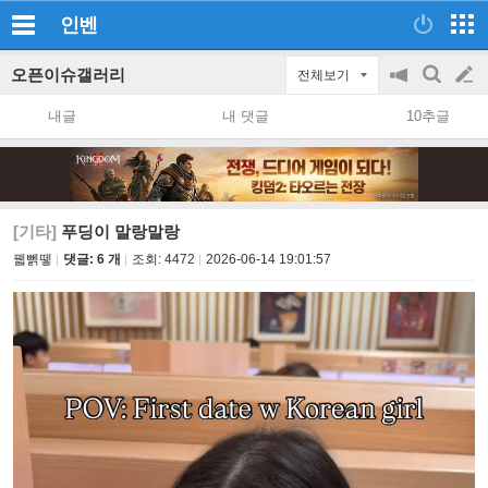
인벤
오픈이슈갤러리
전체보기
공
검
글
지
색
내글
내 댓글
10추글
on/off
쓰
기
[기타]
푸딩이 말랑말랑
꿻뻵뗗
댓글: 6 개
조회:
4472
2026-06-14 19:01:57