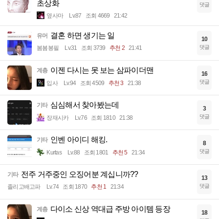
초상화
댓글
옆사마
Lv.87
조회 4669
21:42
결혼 하면 생기는 일
유머
10
댓글
봄봄봉필
Lv.31
조회 3739
추천 2
21:41
이젠 다시는 못 보는 삼파이더맨
계층
16
댓글
입사
Lv.94
조회 4509
추천 3
21:38
심심해서 찾아봤는데
기타
3
댓글
장재시카
Lv.76
조회 1810
21:38
인벤 아이디 해킹.
기타
8
댓글
Kurtas
Lv.88
조회 1801
추천 5
21:34
전주 거주중인 오징어분 계십니까??
기타
13
댓글
졸리고배고파
Lv.74
조회 1870
추천 1
21:34
다이소 신상 역대급 주방 아이템 등장
계층
18