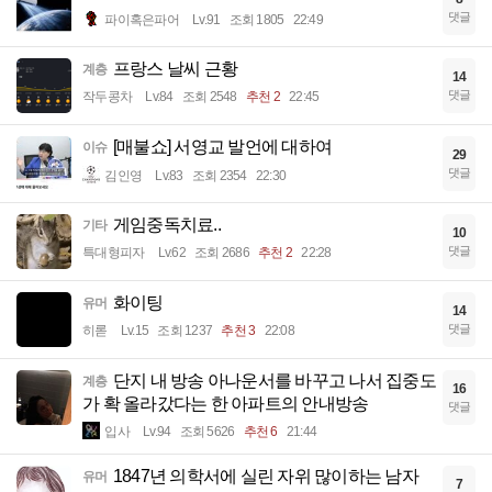
댓글
파이혹은파어
Lv.91
조회 1805
22:49
프랑스 날씨 근황
계층
14
댓글
작두콩차
Lv.84
조회 2548
추천 2
22:45
[매불쇼] 서영교 발언에 대하여
이슈
29
댓글
김인영
Lv.83
조회 2354
22:30
게임중독치료..
기타
10
댓글
특대형피자
Lv.62
조회 2686
추천 2
22:28
화이팅
유머
14
댓글
히롣
Lv.15
조회 1237
추천 3
22:08
단지 내 방송 아나운서를 바꾸고 나서 집중도
계층
16
가 확 올라갔다는 한 아파트의 안내방송
댓글
입사
Lv.94
조회 5626
추천 6
21:44
1847년 의학서에 실린 자위 많이하는 남자
유머
7