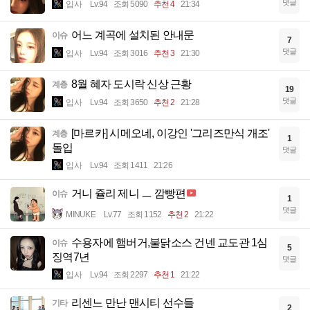
댓글
입사
Lv.94
조회 5090
추천 4
21:34
어느 계곡에 설치된 안내문
이슈
7
댓글
입사
Lv.94
조회 3016
추천 3
21:30
8월 혜자 도시락 신상 근황
계층
19
댓글
입사
Lv.94
조회 3650
추천 2
21:28
[마르카] 시메오네, 이강인 '그리즈만식 개조'
계층
1
돌입
댓글
입사
Lv.94
조회 1411
21:26
거니 쥴리 제니 ㅡ 깜빵편
이슈
1
댓글
MINUKE
Lv.77
조회 1152
추천 2
21:22
수용자에 햄버거,불닭소스 건넨 교도관 1심
이슈
5
징역7년
댓글
입사
Lv.94
조회 2297
추천 1
21:22
리센느 만난 맨시티 선수들
기타
2