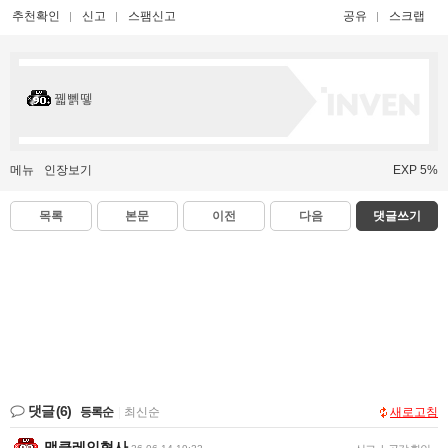
추천확인
신고
스팸신고
공유
스크랩
꿻뻵뗗
메뉴
인장보기
EXP 5%
목록
본문
이전
다음
댓글쓰기
댓글
(6)
등록순
|
최신순
새로고침
맥클레인형사