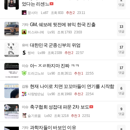
었다는 리센느
댓글
옆사마
Lv.87
조회 833
추천 2
23:11
GM, 쉐보레 뒷전에 뷰익 한국 진출
기타
13
댓글
히스파니에
Lv.91
조회 1793
23:03
대한민국 군종신부의 위엄
유머
17
댓글
썽바
Lv.89
조회 2339
추천 2
22:57
아~ ㅈㄹ하지마 진짜 ㅋㅋ
이슈
17
댓글
드라고노브
Lv.90
조회 2611
추천 1
22:55
현재 나이로 치면 꼬꼬마들이 연기를 시작함
감동
6
댓글
사랑방손님
Lv.90
조회 1960
추천 2
22:54
축구협회 성접대 파문 2차 보도
이슈
9
댓글
슬기로움
Lv.92
조회 1218
추천 3
22:51
과학자들이 바보인 이유
기타
8