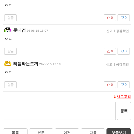
ㅇㄷ
답글
0
0
롯데검
26-06-15 15:07
신고
|
공감 확인
ㅇㄷ
답글
0
0
리듬타는토끼
26-06-15 17:10
신고
|
공감 확인
ㅇㄷ
답글
0
0
새로고침
등록
목록
본문
이전
다음
댓글보기