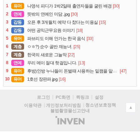
1
유머
[30]
나영석 피디가 1박2일때 출연자들을 굴린 배경
2
연예
[30]
뜻밖의 연예인 미담..jpg
3
감동
[15]
오픈 후 3개월치 예약 다 찼다는 미용실
4
감동
[18]
어떤 공익근무요원 이야기
5
유머
[33]
파브리도 이해 안가는 한국 음식
6
계층
[25]
ㅇㅎ?) 순수 골반 재능녀.
7
계층
[22]
한국의 새로운 그늘막
8
연예
[13]
우리 메이 절대 핫걸입니다.
9
유머
[47]
후방)인방 누나들이 돈벌때 사용하는 밑캠을 알아보자
10
유머
[16]
1호선 장판파.jpg
로그인
PC화면
퀵링크
설정
청소년보호정책
이용약관
개인정보처리방침
▲
불법촬영물신고안내
(주)
인
벤