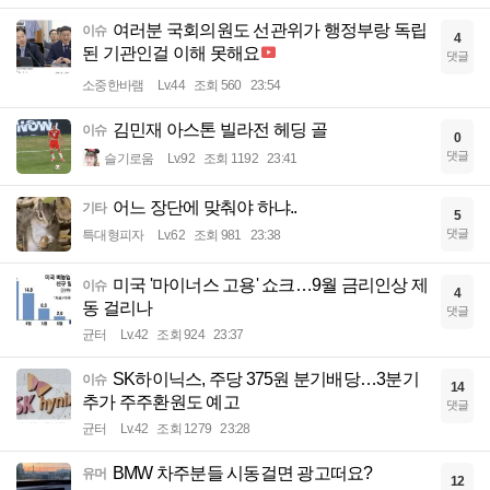
여러분 국회의원도 선관위가 행정부랑 독립
이슈
4
된 기관인걸 이해 못해요
댓글
소중한바램
Lv.44
조회 560
23:54
김민재 아스톤 빌라전 헤딩 골
이슈
0
댓글
슬기로움
Lv.92
조회 1192
23:41
어느 장단에 맞춰야 하냐..
기타
5
댓글
특대형피자
Lv.62
조회 981
23:38
미국 '마이너스 고용' 쇼크…9월 금리인상 제
이슈
4
동 걸리나
댓글
균터
Lv.42
조회 924
23:37
SK하이닉스, 주당 375원 분기배당…3분기
이슈
14
추가 주주환원도 예고
댓글
균터
Lv.42
조회 1279
23:28
BMW 차주분들 시동걸면 광고떠요?
유머
12