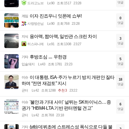
댓글
드라고노브
Lv.90
조회 1517
23:28
이자 진죠우니 잇폰메 쇼부!
게임
0
댓글
사랑방손님
Lv.90
조회 768
23:28
용아맥, 짭아맥, 일반관 스크린 차이
지식
3
댓글
히스파니에
Lv.91
조회 1308
23:27
후방조심 ㅡ 우한경
기타
5
댓글
입술돼지
Lv.43
조회 1781
23:23
이 대통령, ISA·주가 누르기 방지 개편안 질타
이슈
18
하며 “전면 재검토” 지시
댓글
균터
Lv.42
조회 1288
추천 3
23:22
'불안과 기대 사이' 널뛰는 SK하이닉스…증
이슈
6
권가 "HBM4·LTA 기반 펀터멘털 견고"
댓글
균터
Lv.42
조회 768
23:18
(ytb) 데뷔초에 스트레스성 폭식으로 다들 불
기타
2