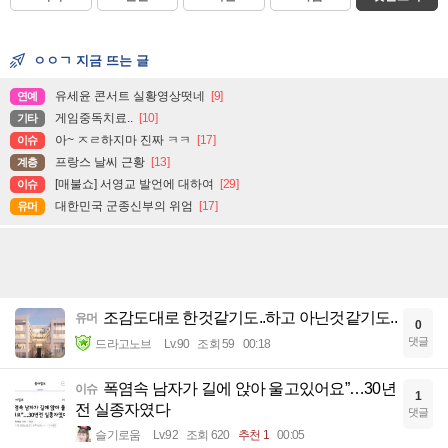
ㅇㅇㄱ 지금 뜨는 글
유세윤 콘서트 실황영상떳네
[9]
연예
게임중독치료..
[10]
기타
아~ ㅈㄹ하지마 진짜 ㅋㅋ
[17]
이슈
프랑스 날씨 근황
[13]
계층
[매불쇼] 서영교 발언에 대하여
[29]
이슈
대한민국 군종신부의 위엄
[17]
유머
조감도대로 한것같기도..하고 아닌것같기도..
유머
0
댓글
드라고노브
Lv.90
조회 59
00:18
폭염속 남자가 길에 앉아 울고있어요”…30년
이슈
1
전 실종자였다
댓글
슬기로움
Lv.92
조회 620
추천 1
00:05