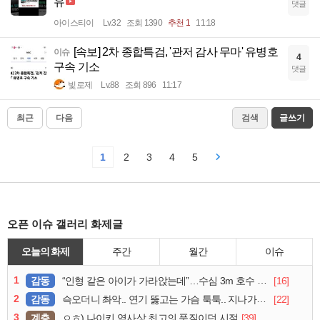
유
댓글
아이스티이
Lv.32
조회 1390
추천 1
11:18
[속보] 2차 종합특검, '관저 감사 무마' 유병호
이슈
4
구속 기소
댓글
빛로제
Lv.88
조회 896
11:17
최근
다음
검색
글쓰기
1
2
3
4
5
오픈 이슈 갤러리 화제글
오늘의 화제
주간
월간
이슈
1
감동
[16]
“인형 같은 아이가 가라앉는데”…수심 3m 호수 뛰어든 60대 의인
2
감동
[22]
슥오더니 촤악.. 연기 뚫고는 가슴 툭툭.. 지나가던 아재의 정체
3
계층
[39]
ㅇㅎ) 나이키 역사상 최고의 품질이던 시절