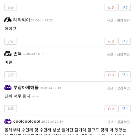
답글
0
0
래티씨아
26-06-14 19:23
신고
|
공감 확인
아이고..
답글
0
0
존윅
26-06-14 19:33
신고
|
공감 확인
미친
답글
0
0
부장아재해돌
26-06-14 19:46
신고
|
공감 확인
진짜 너무 한다 ㅠㅠ
답글
0
0
coolcoolcool
26-06-14 20:34
신고
|
공감 확인
올해부터 수면제 및 수면제 성분 들어간 감기약 말고도 몇개 더 있었는