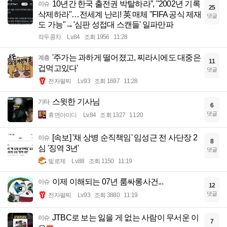
10년간 한국 출전권 박탈하라”, "2002년 기록
이슈
25
삭제하라"…전세계 난리! 英 매체 "FIFA 공식 제재
댓글
도 가능"→'심판 성접대 스캔들' 일파만파
작두콩차
Lv.84
조회 1956
11:28
'주가는 과하게 떨어졌고, 찌라시에도 대중은
계층
11
겁먹고있다'
댓글
전자팔찌
Lv.93
조회 1697
11:28
스윗한 기사님
기타
6
댓글
휴면아이디
Lv.84
조회 1327
11:20
[속보] '채 상병 순직책임' 임성근 전 사단장 2
이슈
8
심 '징역 3년'
댓글
빛로제
Lv.88
조회 1150
11:19
이제 이해되는 07년 룸싸롱사건...
이슈
12
댓글
전자팔찌
Lv.93
조회 3880
11:19
JTBC로 보는 잃을 게 없는 사람이 무서운 이
이슈
7