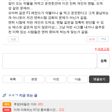
잠이 오는 약물을 처먹고 운전한건데 이건 진짜 개인의 멘탈, 도덕
성 같은 문제라...
슈마허 같은 F1 레전드가 약물이나 술 먹고 운전한다고 그게 용납되는
게 아니듯이 저건 면허시험 강화의 문제가 아닌거 같음.
면허 시험에 저런 개인의 도덕성, 멘탈 같은걸 정확히 판단할 수 있
는 테스트 같은게 있지 않은이상;;; 그냥 저런 사고를 내거나 음주운
전 이력 있는 사람들은 면허 못따게 하는게 맞는거 같음.
답글
0
0
새로고침
등록
목록
본문
이전
다음
댓글보기
ㅇㅇㄱ 지금 뜨는 글
후방)애들은 가라
[45]
유머
이제 이해되는 07년 룸싸롱사건...
[12]
이슈