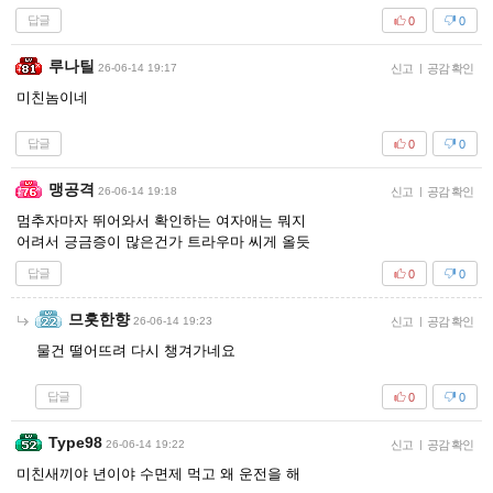
답글
0
0
루나틸
26-06-14 19:17
신고
|
공감 확인
미친놈이네
답글
0
0
맹공격
26-06-14 19:18
신고
|
공감 확인
멈추자마자 뛰어와서 확인하는 여자애는 뭐지
어려서 긍금증이 많은건가 트라우마 씨게 올듯
답글
0
0
므흣한향
26-06-14 19:23
신고
|
공감 확인
물건 떨어뜨려 다시 챙겨가네요
답글
0
0
Type98
26-06-14 19:22
신고
|
공감 확인
미친새끼야 년이야 수면제 먹고 왜 운전을 해