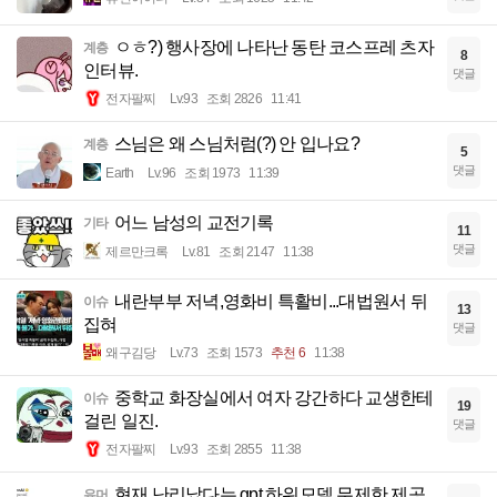
ㅇㅎ?) 행사장에 나타난 동탄 코스프레 츠자
계층
8
인터뷰.
댓글
전자팔찌
Lv.93
조회 2826
11:41
스님은 왜 스님처럼(?) 안 입나요?
계층
5
댓글
Earth
Lv.96
조회 1973
11:39
어느 남성의 교전기록
기타
11
댓글
제르만크록
Lv.81
조회 2147
11:38
내란부부 저녁,영화비 특활비...대법원서 뒤
이슈
13
집혀
댓글
왜구김당
Lv.73
조회 1573
추천 6
11:38
중학교 화장실에서 여자 강간하다 교생한테
이슈
19
걸린 일진.
댓글
전자팔찌
Lv.93
조회 2855
11:38
현재 난리났다는 gpt 하위모델 무제한 제공
유머