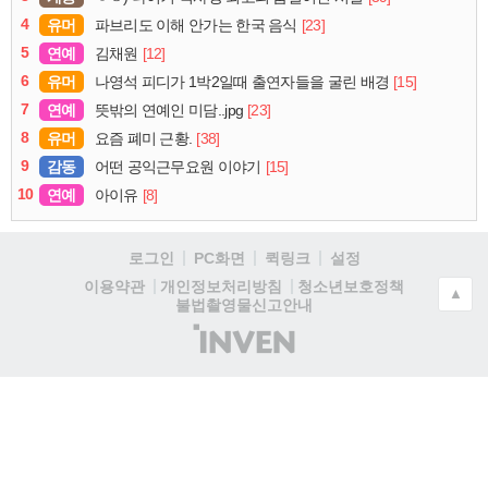
4
유머
[23]
파브리도 이해 안가는 한국 음식
5
연예
[12]
김채원
6
유머
[15]
나영석 피디가 1박2일때 출연자들을 굴린 배경
7
연예
[23]
뜻밖의 연예인 미담..jpg
8
유머
[38]
요즘 폐미 근황.
9
감동
[15]
어떤 공익근무요원 이야기
10
연예
[8]
아이유
로그인
PC화면
퀵링크
설정
청소년보호정책
이용약관
개인정보처리방침
▲
불법촬영물신고안내
(주)
인
벤