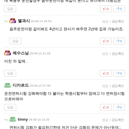
데 복용후 운전할경우 음주운전이랑 똑같이 본다고 뉴스에서 나왔었는
답글
0
0
별과시
26-06-14 20:54
신고
|
공감 확인
음주운전이랑 같이봐도 4년이고 판사가 봐주면 2년에 집유 가능이죠.
답글
0
0
예수스님
26-06-14 21:59
신고
|
공감 확인
미친 차 밑에..
답글
0
0
디카르드
26-06-15 07:39
신고
|
공감 확인
운전면허시험 강화해야함 다 붙이는 학원시험부터 없애고 다 면허장시험
으로바꿔야
답글
0
0
tinny
26-06-15 10:35
신고
|
공감 확인
면허시험 강화가 필요하긴한데 저건 단순 강화의 문제가 아닌듯여;;