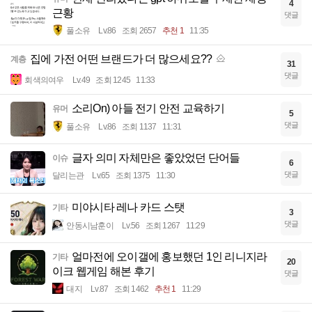
4
근황
댓글
풀소유
Lv.86
조회 2657
추천 1
11:35
집에 가전 어떤 브랜드가 더 많으세요??
계층
31
댓글
회색의여우
Lv.49
조회 1245
11:33
소리On) 아들 전기 안전 교육하기
유머
5
댓글
풀소유
Lv.86
조회 1137
11:31
글자 의미 자체만은 좋았었던 단어들
이슈
6
댓글
달리는관
Lv.65
조회 1375
11:30
미야시타 레나 카드 스탯
기타
3
댓글
안동시남훈이
Lv.56
조회 1267
11:29
얼마전에 오이갤에 홍보했던 1인 리니지라
기타
20
이크 웹게임 해본 후기
댓글
대지
Lv.87
조회 1462
추천 1
11:29