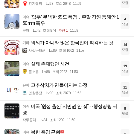
댓글
전자팔찌
Lv.93
조회 2648
11:59
‘입추’ 무색한 39도 폭염…주말 강원 동해안 1
이슈
4
50mm 폭우
댓글
균터
Lv.42
조회 874
추천 1
11:58
의외가 아니라 많은 한국인이 착각하는 것
기타
14
댓글
사실난라쿤
Lv.89
조회 1662
11:57
실제 존재했던 사건
이슈
19
댓글
풀소유
Lv.86
조회 2222
11:53
고추참치가 만들어지는 과정
유머
11
댓글
검찰총장
Lv.90
조회 2079
11:52
미국 '원정 출산' 시민권 안 줘"‥행정명령 서
이슈
9
명
댓글
작두콩차
Lv.84
조회 1202
11:50
북한 폭염 근황
이슈