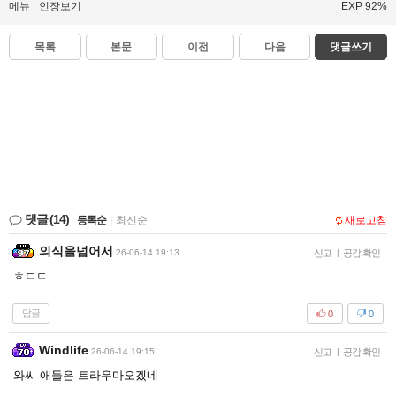
메뉴
인장보기
EXP 92%
목록
본문
이전
다음
댓글쓰기
댓글
(14)
등록순
|
최신순
새로고침
의식을넘어서
26-06-14 19:13
신고
|
공감 확인
ㅎㄷㄷ
답글
0
0
Windlife
26-06-14 19:15
신고
|
공감 확인
와씨 애들은 트라우마오겠네