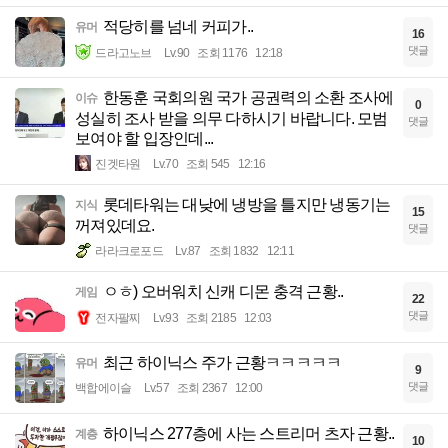
적당히를 넘네 커피가..
유머
16
댓글
드라고노브
Lv.90
조회 1176
12:18
한동훈 국회의원 국가 공권력의 소환 조사에
이슈
0
성실히 조사 받을 의무 다하시기 바랍니다. 모범
댓글
보여야 할 입장인데...
진겟타원
Lv.70
조회 545
12:16
롯데타워는 대낮에 냉방을 틀지만 냉동기는
지식
15
꺼져있데요.
댓글
라라크로포드
Lv.87
조회 1832
12:11
ㅇㅎ) 오버워치 신캐 디몬 충격 근황..
게임
22
댓글
전자팔찌
Lv.93
조회 2185
12:03
최근 하이닉스 주가 근황ㅋㅋㅋㅋㅋ
유머
9
댓글
백합에이슬
Lv.57
조회 2367
12:00
하이닉스 277층에 사는 스트리머 츠자 근황..
계층
10