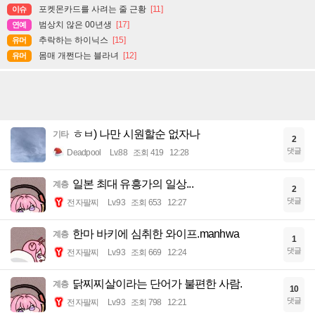
포켓몬카드를 사려는 줄 근황
[11]
이슈
범상치 않은 00년생
[17]
연예
추락하는 하이닉스
[15]
유머
몸매 개쩐다는 블라녀
[12]
유머
ㅎㅂ) 나만 시원할순 없자나
기타
2
댓글
Deadpool
Lv.88
조회 419
12:28
일본 최대 유흥가의 일상...
계층
2
댓글
전자팔찌
Lv.93
조회 653
12:27
한마 바키에 심취한 와이프.manhwa
계층
1
댓글
전자팔찌
Lv.93
조회 669
12:24
닭찌찌살이라는 단어가 불편한 사람.
계층
10
댓글
전자팔찌
Lv.93
조회 798
12:21