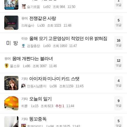
1
댓글
슬기로움
Lv.92
조회 984
11:50
전쟁같은 사랑
유머
5
댓글
드레술사
Lv.30
조회 1023
11:48
올해 모기 고문영상이 적었던 이유 밝혀짐
이슈
16
댓글
검찰총장
Lv.90
조회 1950
11:47
몸매 개쩐다는 블라녀
유머
12
댓글
풀소유
Lv.86
조회 3097
11:46
아이자와 미나미 카드 스탯
기타
4
댓글
안동시남훈이
Lv.56
조회 1159
11:45
오늘의 일기
기타
9
댓글
히롣
Lv.15
조회 823
추천 1
11:44
똥꼬중독
기타
5
댓글
휴면아이디
Lv.84
조회 1625
11:42