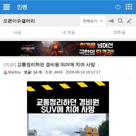
인벤
오픈이슈갤러리
전체보기
공
검
글
지
색
내글
내 댓글
10추글
on/off
쓰
기
[이슈]
교통정리하던 경비원 SUV에 치여 사망
Martina
댓글: 14 개
조회:
4649
2026-06-14 19:12:17