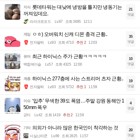
롯데타워는 대낮에 냉방을 틀지만 냉동기는
지식
21
꺼져있데요.
댓글
라라크로포드
Lv.87
조회 3695
12:11
ㅇㅎ) 오버워치 신캐 디몬 충격 근황..
게임
35
댓글
전자팔찌
Lv.93
조회 4710
추천 2
12:03
최근 하이닉스 주가 근황ㅋㅋㅋㅋㅋ
유머
10
댓글
백합에이슬
Lv.57
조회 4325
12:00
하이닉스 277층에 사는 스트리머 츠자 근황..
계층
19
댓글
전자팔찌
Lv.93
조회 5732
추천 1
11:59
‘입추’ 무색한 39도 폭염…주말 강원 동해안 1
이슈
4
50mm 폭우
댓글
균터
Lv.42
조회 1419
추천 2
11:58
의외가 아니라 많은 한국인이 착각하는 것
기타
20
댓글
사실난라쿤
Lv.89
조회 2825
11:57