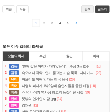
최근
다음
검색
글쓰기
1
2
3
4
5
오픈 이슈 갤러리 화제글
오늘의 화제
주간
월간
이슈
1
감동
[16]
“인형 같은 아이가 가라앉는데”…수심 3m 호수 뛰어든 60대 의인
2
감동
[22]
슥오더니 촤악.. 연기 뚫고는 가슴 툭툭.. 지나가던 아재의 정체
3
유머
[26]
파브리도 이해 안가는 한국 음식
4
유머
[18]
나영석 피디가 1박2일때 출연자들을 굴린 배경
5
계층
[39]
ㅇㅎ) 나이키 역사상 최고의 품질이던 시절
6
연예
[24]
뜻밖의 연예인 미담..jpg
7
연예
[12]
김채원
8
감동
[15]
어떤 공익근무요원 이야기