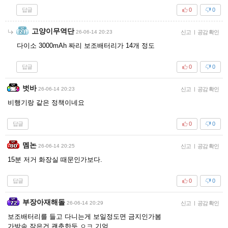
답글
0
0
고양이무역단
26-06-14 20:23
신고
|
공감 확인
다이소 3000mAh 짜리 보조배터리가 14개 정도
답글
0
0
벗바
26-06-14 20:23
신고
|
공감 확인
비행기랑 같은 정책이네요
답글
0
0
멤논
26-06-14 20:25
신고
|
공감 확인
15분 저거 화장실 때문인가보다.
답글
0
0
부장아재해돌
26-06-14 20:29
신고
|
공감 확인
보조배터리를 들고 다니는게 보일정도면 금지인가봄
가방속 작은건 괜춘한듯 ㅇㅋ 기억