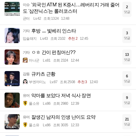
'외국인 ATM' 된 K증시…레버리지 거래 줄어
이슈
2
도 '삼전닉스'는 롤러코스터
댓글
균터
Lv.42
조회 1324
12:48
후방 ㅡ 빛베리 인스타
기타
3
댓글
입술돼지
Lv.43
조회 2102
추천 2
12:45
ㅇㅎ 간이 펀칭머신??
기타
13
댓글
마나군
Lv.81
조회 2324
12:44
규카츠 근황
감동
6
댓글
부엔까미노
Lv.87
조회 2508
추천 3
12:40
악마를 보았다 저녁 식사 장면
유머
9
댓글
풀소유
Lv.86
조회 2980
12:39
잘생긴 남자의 인생 난이도 요약
유머
21
댓글
풀소유
Lv.86
조회 3035
12:33