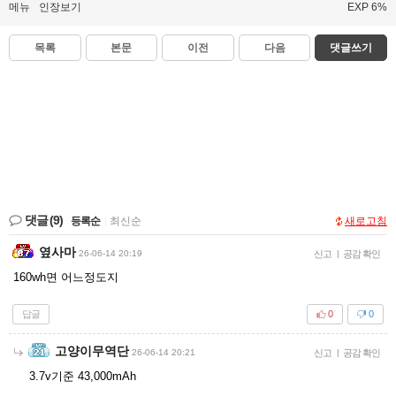
메뉴
인장보기
EXP 6%
목록
본문
이전
다음
댓글쓰기
댓글
(9)
등록순
|
최신순
새로고침
옆사마
26-06-14 20:19
신고
|
공감 확인
160wh면 어느정도지
답글
0
0
고양이무역단
26-06-14 20:21
신고
|
공감 확인
3.7v기준 43,000mAh