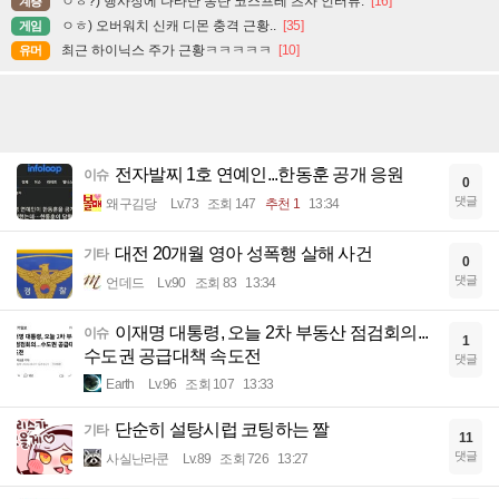
ㅇㅎ?) 행사장에 나타난 동탄 코스프레 츠자 인터뷰.
[16]
계층
ㅇㅎ) 오버워치 신캐 디몬 충격 근황..
[35]
게임
최근 하이닉스 주가 근황ㅋㅋㅋㅋㅋ
[10]
유머
전자발찌 1호 연예인...한동훈 공개 응원
이슈
0
댓글
왜구김당
Lv.73
조회 147
추천 1
13:34
대전 20개월 영아 성폭행 살해 사건
기타
0
댓글
언데드
Lv.90
조회 83
13:34
이재명 대통령, 오늘 2차 부동산 점검회의...
이슈
1
수도권 공급대책 속도전
댓글
Earth
Lv.96
조회 107
13:33
단순히 설탕시럽 코팅하는 짤
기타
11
댓글
사실난라쿤
Lv.89
조회 726
13:27