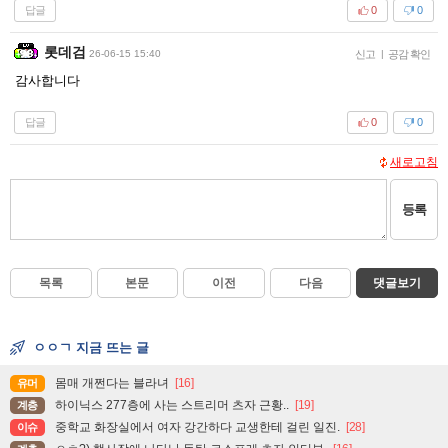
답글
0
0
롯데검
26-06-15 15:40
신고
|
공감 확인
감사합니다
답글
0
0
새로고침
등록
목록
본문
이전
다음
댓글보기
ㅇㅇㄱ 지금 뜨는 글
몸매 개쩐다는 블라녀
[16]
유머
하이닉스 277층에 사는 스트리머 츠자 근황..
[19]
계층
중학교 화장실에서 여자 강간하다 교생한테 걸린 일진.
[28]
이슈