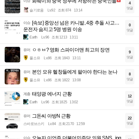
화웨이와 중국 정부에 저항하는 중국인들
이슈
4
댓글
슬기로움
Lv.92
조회 874
13:14
[속보] 중앙선 넘은 카니발, 4중 추돌 사고…
이슈
0
운전자 숨지고 5명 병원 이송
댓글
Earth
Lv.96
조회 1213
13:11
ㅇㅎㅂ? 영화 스파이더맨 최고의 장면
유머
9
댓글
풀소유
Lv.86
조회 1843
13:11
본인 모유 헬창들에게 팔아야 한다는 눈나
유머
8
댓글
풀소유
Lv.86
조회 1822
13:08
태양광 에너지 근황
계층
12
댓글
Earth
Lv.96
조회 1825
13:02
그돈씨 아방N 근황
유머
22
댓글
스바로브스키
Lv.84
조회 2170
12:59
오늘자 이언주 더불어민주당 의원 SNS...jpg
이슈