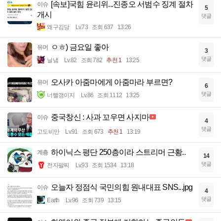
[속보]국힘 윤리위...진종오 서범수 징계 절차
이슈
5
개시
댓글
왜구김당
Lv.73
조회 637
13:26
ㅇㅎ) 금요일 좋아
유머
3
댓글
닐냄
Lv.82
조회 782
추천 1
13:25
오사카 아줌마에게 아줌마라 부르면?
유머
6
댓글
너빨갱이지
Lv.86
조회 1112
13:25
중국창신 : 사과 꼬우면 사지마
이슈
4
댓글
고도비만
Lv.91
조회 673
추천 1
13:19
하이닉스 평단 250층이라 스트리머 근황..
계층
14
댓글
전자팔찌
Lv.93
조회 1534
13:18
오늘자 정점식 국민의힘 원내대표 SNS...jpg
이슈
4
댓글
Earth
Lv.96
조회 739
13:15