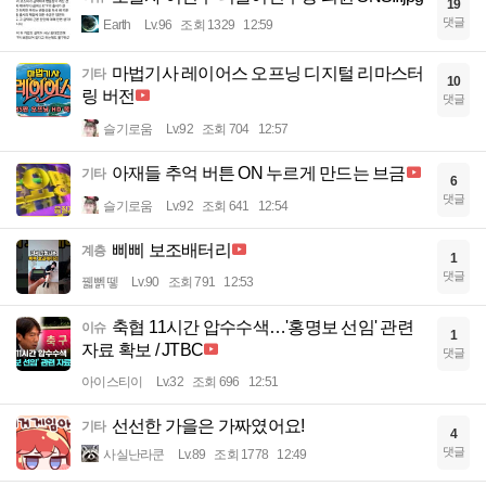
19
댓글
Earth
Lv.96
조회 1329
12:59
마법기사 레이어스 오프닝 디지털 리마스터
기타
10
링 버전
댓글
슬기로움
Lv.92
조회 704
12:57
아재들 추억 버튼 ON 누르게 만드는 브금
기타
6
댓글
슬기로움
Lv.92
조회 641
12:54
삐삐 보조배터리
계층
1
댓글
꿻뻵뗗
Lv.90
조회 791
12:53
축협 11시간 압수수색…'홍명보 선임' 관련
이슈
1
자료 확보 / JTBC
댓글
아이스티이
Lv.32
조회 696
12:51
선선한 가을은 가짜였어요!
기타
4
댓글
사실난라쿤
Lv.89
조회 1778
12:49