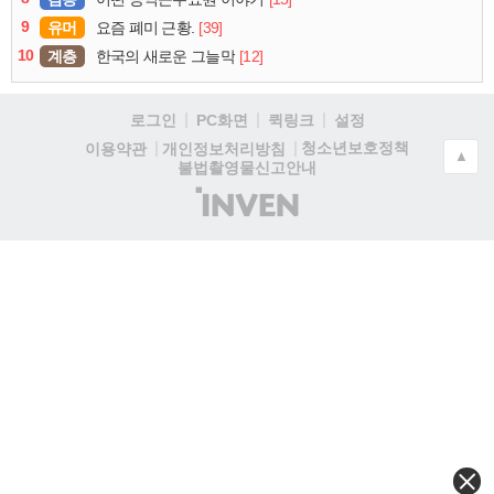
9
유머
[39]
요즘 폐미 근황.
10
계층
[12]
한국의 새로운 그늘막
로그인
PC화면
퀵링크
설정
청소년보호정책
이용약관
개인정보처리방침
▲
불법촬영물신고안내
(주)
인
벤