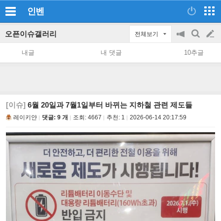
인벤
오픈이슈갤러리
전체보기
공
검
글
지
색
내글
내 댓글
10추글
on/off
쓰
기
[이슈]
6월 20일과 7월1일부터 바뀌는 지하철 관련 제도들
레이키얀
댓글: 9 개
조회:
4667
추천:
1
2026-06-14 20:17:59