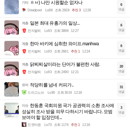
ㅎㅂ) 나만 시원할순 없자나
기타
6
댓글
Deadpool
Lv.88
조회 2928
추천 3
12:28
일본 최대 유흥가의 일상...
계층
6
댓글
전자팔찌
Lv.93
조회 3896
12:27
한마 바키에 심취한 와이프.manhwa
계층
6
댓글
전자팔찌
Lv.93
조회 2661
추천 1
12:24
닭찌찌살이라는 단어가 불편한 사람.
계층
20
댓글
전자팔찌
Lv.93
조회 2490
12:21
적당히를 넘네 커피가..
유머
31
댓글
드라고노브
Lv.90
조회 3019
12:18
한동훈 국회의원 국가 공권력의 소환 조사에
이슈
3
성실히 조사 받을 의무 다하시기 바랍니다. 모범
댓글
보여야 할 입장인데...
진겟타원
Lv.70
조회 1176
추천 1
12:16