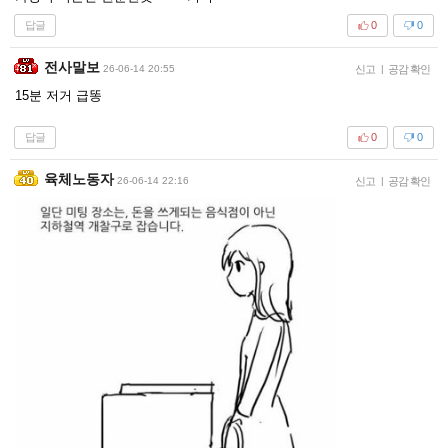
답글
0
0
전사말보
26-06-14 20:55
신고
|
공감 확인
15분 저거 급똥
답글
0
0
육체노동자
26-06-14 22:16
신고
|
공감 확인