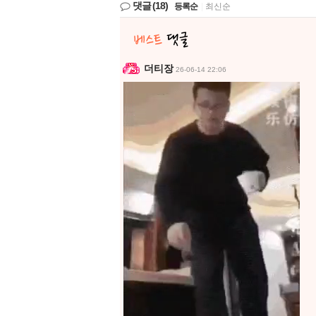
댓글
(18)
등록순
|
최신순
더티장
26-06-14 22:06