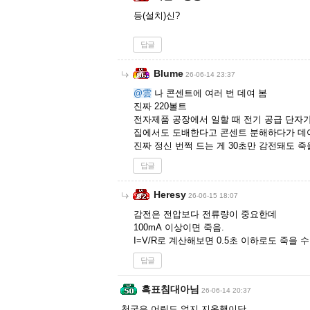
등(설치)신?
답글
Blume
26-06-14 23:37
@雲
나 콘센트에 여러 번 데여 봄
진짜 220볼트
전자제품 공장에서 일할 때 전기 공급 단자가
집에서도 도배한다고 콘센트 분해하다가 데여
진짜 정신 번쩍 드는 게 30초만 감전돼도 죽
답글
Heresy
26-06-15 18:07
감전은 전압보다 전류량이 중요한데
100mA 이상이면 죽음.
I=V/R로 계산해보면 0.5초 이하로도 죽을 
답글
흑표침대아님
26-06-14 20:37
천국은 어림도 없지 지옥행이닷