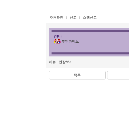
추천확인
신고
스팸신고
인벤러
부엔까미노
메뉴
인장보기
목록