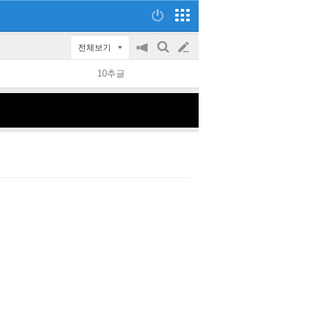
전체보기
공
검
글
지
색
10추글
on/off
쓰
기