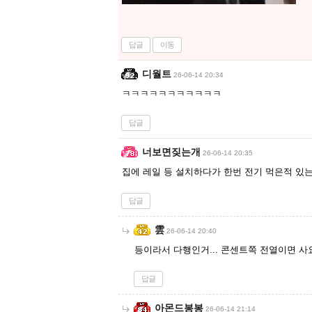
답글
이동
디월트
26-06-14 20:34
ㅋㅋㅋㅋㅋㅋㅋㅋㅋㅋㅋ
답글
너보면짖는개
26-06-14 20:35
집에 레일 등 설치하다가 한번 전기 먹은적 있
답글
雲
26-06-14 20:40
등이라서 다행인거... 콘센트쪽 전열이면 사
답글
아몬드봉봉
26-06-14 21:14