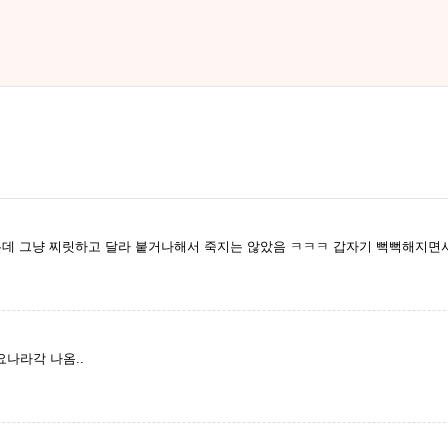
는데 그냥 찌릿하고 달라 붙거나해서 죽지는 않았음 ㅋㅋㅋ 갑자기 뻑뻑해지면
요나라각 나옴..