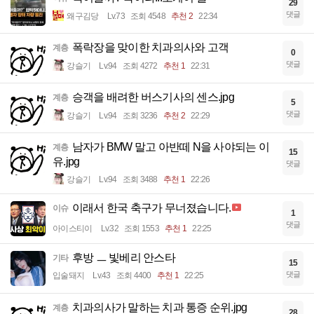
29
댓글
왜구김당
Lv.73
조회 4548
추천 2
22:34
폭락장을 맞이한 치과의사와 고객
계층
0
댓글
강슬기
Lv.94
조회 4272
추천 1
22:31
승객을 배려한 버스기사의 센스.jpg
계층
5
댓글
강슬기
Lv.94
조회 3236
추천 2
22:29
남자가 BMW 말고 아반떼 N을 사야되는 이
계층
15
유.jpg
댓글
강슬기
Lv.94
조회 3488
추천 1
22:26
이래서 한국 축구가 무너졌습니다.
이슈
1
댓글
아이스티이
Lv.32
조회 1553
추천 1
22:25
후방 ㅡ 빛베리 안스타
기타
15
댓글
입술돼지
Lv.43
조회 4400
추천 1
22:25
치과의사가 말하는 치과 통증 순위.jpg
계층
28