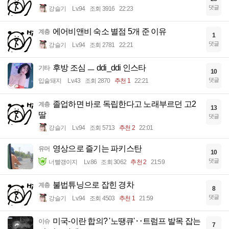
댓글
강슬기
Lv.94
조회 3916
22:23
에어비앤비 숙소 별점 5개 준 이유
계층
1
댓글
강슬기
Lv.94
조회 2781
22:21
후방 조심 ㅡ ddi_ddi 인스타
기타
10
댓글
입술돼지
Lv.43
조회 2870
추천 1
22:21
졸업하면 바로 독립한다고 노래부르던 고2
계층
13
딸
댓글
강슬기
Lv.94
조회 5713
추천 2
22:01
영상으로 즐기는 파키스탄
유머
10
댓글
너빨갱이지
Lv.86
조회 3062
추천 2
21:59
불법튜닝으로 잡힌 경차
계층
8
댓글
강슬기
Lv.94
조회 4503
추천 1
21:59
미국-이란 합의? '노땡큐'‥트럼프 발목 잡는
이슈
7