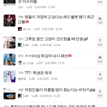
건 이스라엘
댓글
균터
Lv.42
조회 1690
21:49
팬들이 걱정하고 있다는 레드벨벳 웬디 최근
계층
21
근황
댓글
옆사마
Lv.87
조회 2749
21:44
그루밍 중인 고양이 건드렸을 때 반응.gif
유머
7
댓글
Earth
Lv.96
조회 3186
21:44
ㅎㅂ)사상 최강의 낚시 패션
유머
24
댓글
슬기로움
Lv.92
조회 8559
21:41
??? : 학생은 제외
기타
3
댓글
꿻뻵뗗
Lv.90
조회 2429
21:40
직장인들이 여름철 많이 찾는다는 바닷가.jpg
계층
2
댓글
Earth
Lv.96
조회 3518
21:39
출장가서 이쁜이들 만나고 평가하는 것도 업무의 일환
유머