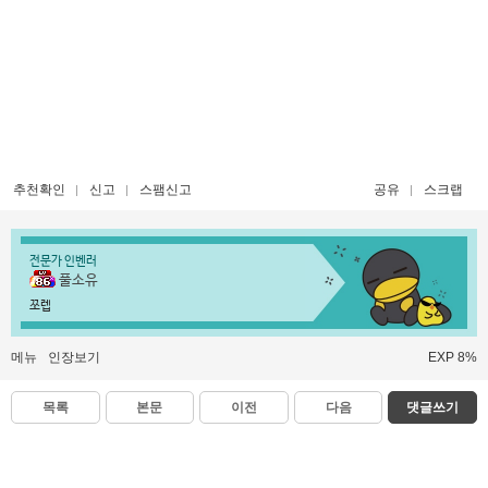
추천확인
신고
스팸신고
공유
스크랩
전문가 인벤러
풀소유
쪼렙
메뉴
인장보기
EXP 8%
목록
본문
이전
다음
댓글쓰기