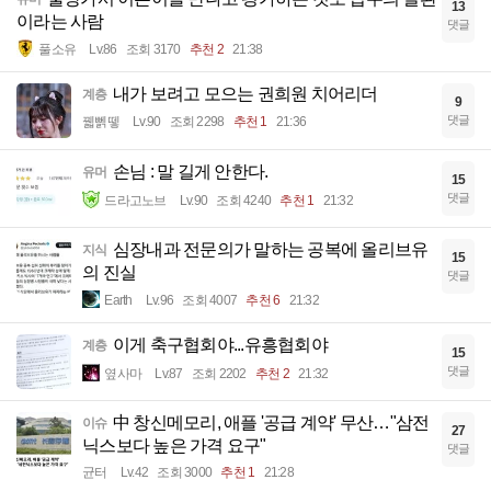
13
이라는 사람
댓글
풀소유
Lv.86
조회 3170
추천 2
21:38
내가 보려고 모으는 권희원 치어리더
계층
9
댓글
꿻뻵뗗
Lv.90
조회 2298
추천 1
21:36
손님 : 말 길게 안한다.
유머
15
댓글
드라고노브
Lv.90
조회 4240
추천 1
21:32
심장내과 전문의가 말하는 공복에 올리브유
지식
15
의 진실
댓글
Earth
Lv.96
조회 4007
추천 6
21:32
이게 축구협회야...유흥협회야
계층
15
댓글
옆사마
Lv.87
조회 2202
추천 2
21:32
中 창신메모리, 애플 '공급 계약' 무산…"삼전
이슈
27
닉스보다 높은 가격 요구"
댓글
균터
Lv.42
조회 3000
추천 1
21:28