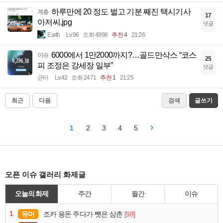
하루만에 20 정도 벌고 기분 째진 택시기사
계층
17
아저씨.jpg
댓글
Earth
Lv.96
조회 4998
추천 4
21:26
6000에서 1만2000까지?…골드만삭스 “코스
이슈
25
피 조정은 강세장 일부”
댓글
균터
Lv.42
조회 2471
추천 1
21:25
최근
다음
검색
글쓰기
1
2
3
4
5
오픈 이슈 갤러리 화제글
오늘의 화제
주간
월간
이슈
1
유머
[98]
조카 용돈 주다가 뺏은 삼촌