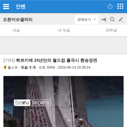
인벤
오픈이슈갤러리
전체보기
공
검
글
지
색
내글
내 댓글
10추글
on/off
쓰
기
[기타]
튀르키예 24년만의 월드컵 출국시 환송장면
풀소유
댓글: 9 개
조회:
6068
2026-06-14 20:39:24