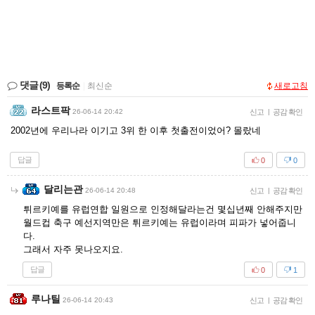
댓글
(9)
등록순
|
최신순
새로고침
라스트팍
26-06-14 20:42
신고
|
공감 확인
2002년에 우리나라 이기고 3위 한 이후 첫출전이었어? 몰랐네
답글
0
0
달리는관
26-06-14 20:48
신고
|
공감 확인
튀르키예를 유럽연합 일원으로 인정해달라는건 몇십년째 안해주지만
월드컵 축구 예선지역만은 튀르키예는 유럽이라며 피파가 넣어줍니
다.
그래서 자주 못나오지요.
답글
0
1
루나틸
26-06-14 20:43
신고
|
공감 확인