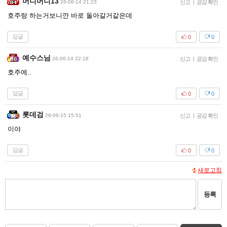
머니머니13
26-06-14 21:23
신고
|
공감 확인
호주랑 하는거보니깐 바로 돌아갈거같은데
답글
0
0
예수스님
26-06-14 22:18
신고
|
공감 확인
호주에..
답글
0
0
롯데검
26-06-15 15:51
신고
|
공감 확인
이야
답글
0
0
새로고침
등록