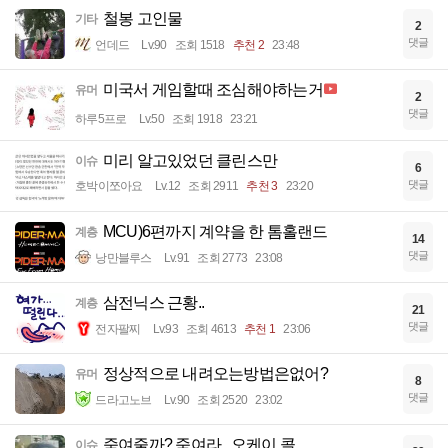
철봉 고인물
기타
2
댓글
언데드
Lv.90
조회 1518
추천 2
23:48
미국서 게임할때 조심해야하는거
유머
2
댓글
하루5프로
Lv.50
조회 1918
23:21
미리 알고있었던 클린스만
이슈
6
댓글
호박이쪼아요
Lv.12
조회 2911
추천 3
23:20
MCU)6편까지 계약을 한 톰홀랜드
계층
14
댓글
낭만블루스
Lv.91
조회 2773
23:08
삼전닉스 근황..
계층
21
댓글
전자팔찌
Lv.93
조회 4613
추천 1
23:06
정상적으로 내려오는방법은없어?
유머
8
댓글
드라고노브
Lv.90
조회 2520
23:02
죽여줄까? 죽여라...오케이 콜
이슈