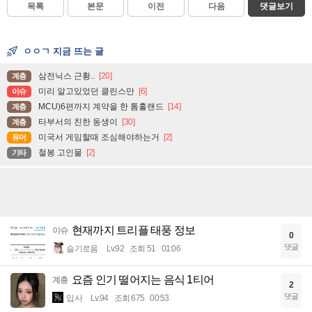
목록
본문
이전
다음
댓글보기
ㅇㅇㄱ 지금 뜨는 글
삼전닉스 근황..
[20]
계층
미리 알고있었던 클린스만
[6]
이슈
MCU)6편까지 계약을 한 톰홀랜드
[14]
계층
타부서의 친한 동생이
[30]
계층
미국서 게임할때 조심해야하는거
[2]
유머
철봉 고인물
[2]
기타
현재까지 트리플 태풍 정보
이슈
0
댓글
슬기로움
Lv.92
조회 51
01:06
요즘 인기 떨어지는 음식 1티어
계층
2
댓글
입사
Lv.94
조회 675
00:53