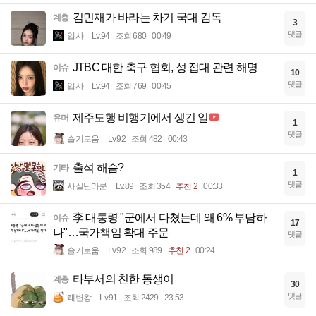
김민재가 바라는 차기 국대 감독
계층
3
댓글
입사
Lv.94
조회 680
00:49
JTBC 대한 축구 협회, 성 접대 관련 해명
이슈
10
댓글
입사
Lv.94
조회 769
00:45
제주도행 비행기에서 생긴 일
유머
1
댓글
슬기로움
Lv.92
조회 482
00:43
출석 해슴?
기타
1
댓글
사실난라쿤
Lv.89
조회 354
추천 2
00:33
李 대통령 "군에서 다쳤는데 왜 6% 부담하
이슈
17
나"…국가책임 확대 주문
댓글
슬기로움
Lv.92
조회 989
추천 2
00:24
타부서의 친한 동생이
계층
30
댓글
쾌변왕
Lv.91
조회 2429
23:53