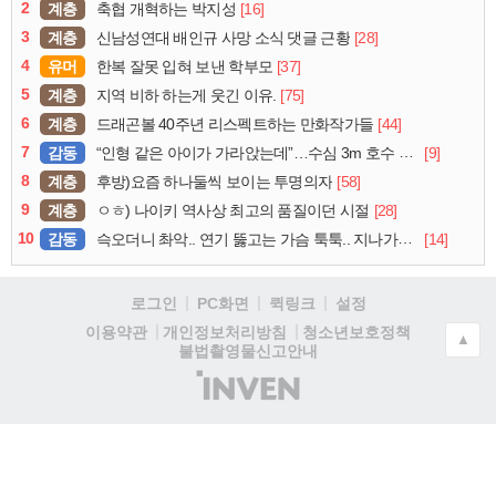
2
계층
[16]
축협 개혁하는 박지성
3
계층
[28]
신남성연대 배인규 사망 소식 댓글 근황
4
유머
[37]
한복 잘못 입혀 보낸 학부모
5
계층
[75]
지역 비하 하는게 웃긴 이유.
6
계층
[44]
드래곤볼 40주년 리스펙트하는 만화작가들
7
감동
[9]
“인형 같은 아이가 가라앉는데”…수심 3m 호수 뛰어든 60대 의인
8
계층
[58]
후방)요즘 하나둘씩 보이는 투명의자
9
계층
[28]
ㅇㅎ) 나이키 역사상 최고의 품질이던 시절
10
감동
[14]
슥오더니 촤악.. 연기 뚫고는 가슴 툭툭.. 지나가던 아재의 정체
로그인
PC화면
퀵링크
설정
청소년보호정책
이용약관
개인정보처리방침
▲
불법촬영물신고안내
(주)
인
벤