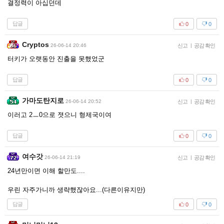
결정력이 아십던데
답글
0
0
Cryptos
26-06-14 20:46
신고
|
공감 확인
터키가 오랫동안 진출을 못했었군
답글
0
0
가마도탄지로
26-06-14 20:52
신고
|
공감 확인
이러고 2ㅡ0으로 졋으니 형제국이여
답글
0
0
여수갓
26-06-14 21:19
신고
|
공감 확인
24년만이면 이해 할만도....
우린 자주가니까 생략했잖아요...(다른이유지만)
답글
0
0