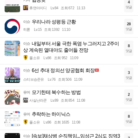
4
댓글
휴면아이디
Lv.84
조회 672
11:13
우리나라 성평등 근황
이슈
28
댓글
히롣
Lv.15
조회 1392
11:10
내일부터 서울 극한 폭염 누그러지고 2주이
이슈
8
상 계속된 열대야도 줄어들 전망
댓글
풀소유
Lv.86
조회 952
11:09
6선 추대 정의선 양궁협회 회장
이슈
3
댓글
스티브승준유
Lv.76
조회 506
11:09
모기한테 복수하는 방법
유머
2
댓글
사실난라쿤
Lv.89
조회 854
11:08
추락하는 하이닉스
유머
8
댓글
풀소유
Lv.86
조회 1635
11:08
[속보]채상병 순직책임...임성근 2심도 징역3
이슈