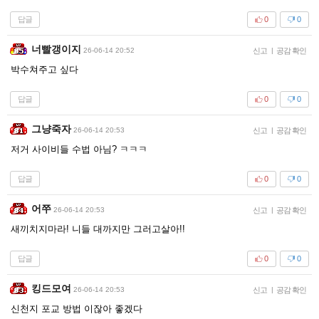
답글
0
0
너빨갱이지
26-06-14 20:52
신고
|
공감 확인
박수쳐주고 싶다
답글
0
0
그냥죽자
26-06-14 20:53
신고
|
공감 확인
저거 사이비들 수법 아님? ㅋㅋㅋ
답글
0
0
어쭈
26-06-14 20:53
신고
|
공감 확인
새끼치지마라! 니들 대까지만 그러고살아!!
답글
0
0
킹드모여
26-06-14 20:53
신고
|
공감 확인
신천지 포교 방법 이잖아 좋겠다