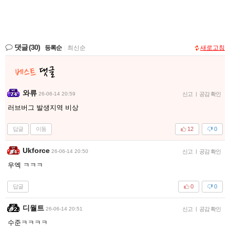
댓글
(30)
등록순
|
최신순
새로고침
와류
26-06-14 20:59
신고
|
공감 확인
러브버그 발생지역 비상
답글
이동
12
0
Ukforce
26-06-14 20:50
신고
|
공감 확인
우엑 ㅋㅋㅋ
답글
0
0
디월트
26-06-14 20:51
신고
|
공감 확인
수준ㅋㅋㅋㅋ