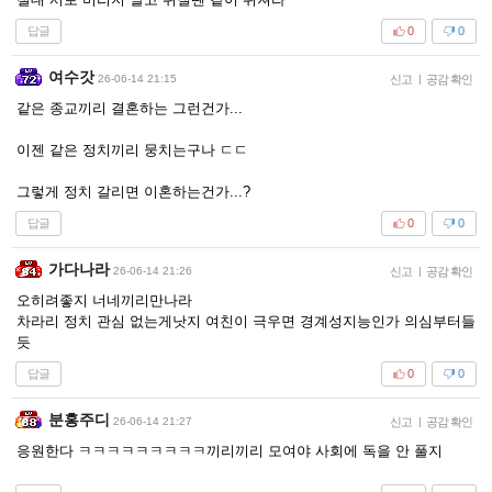
답글
0
0
여수갓
26-06-14 21:15
신고
|
공감 확인
같은 종교끼리 결혼하는 그런건가...
이젠 같은 정치끼리 뭉치는구나 ㄷㄷ
그렇게 정치 갈리면 이혼하는건가...?
답글
0
0
가다나라
26-06-14 21:26
신고
|
공감 확인
오히려좋지 너네끼리만나라
차라리 정치 관심 없는게낫지 여친이 극우면 경계성지능인가 의심부터들
듯
답글
0
0
분홍주디
26-06-14 21:27
신고
|
공감 확인
응원한다 ㅋㅋㅋㅋㅋㅋㅋㅋㅋ끼리끼리 모여야 사회에 독을 안 풀지