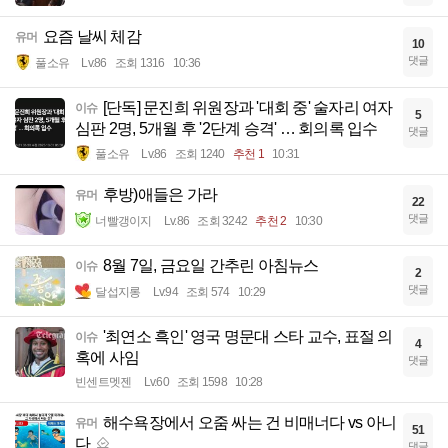
요즘 날씨 체감
유머
10
댓글
풀소유
Lv.86
조회 1316
10:36
[단독] 문진희 위원장과 '대회 중' 술자리 여자
이슈
5
심판 2명, 5개월 후 '2단계 승격' … 회의록 입수
댓글
풀소유
Lv.86
조회 1240
추천 1
10:31
후방)애들은 가라
유머
22
댓글
너빨갱이지
Lv.86
조회 3242
추천 2
10:30
8월 7일, 금요일 간추린 아침뉴스
이슈
2
댓글
달섭지롱
Lv.94
조회 574
10:29
'최연소 흑인' 영국 명문대 스타 교수, 표절 의
이슈
4
혹에 사임
댓글
빈센트멧젠
Lv.60
조회 1598
10:28
해수욕장에서 오줌 싸는 건 비매너다 vs 아니
유머
51
다
댓글