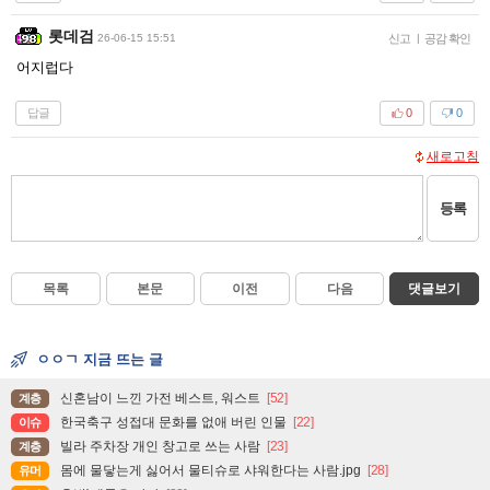
롯데검
26-06-15 15:51
신고
|
공감 확인
어지럽다
답글
0
0
새로고침
등록
목록
본문
이전
다음
댓글보기
ㅇㅇㄱ 지금 뜨는 글
신혼남이 느낀 가전 베스트, 워스트
[52]
계층
한국축구 성접대 문화를 없애 버린 인물
[22]
이슈
빌라 주차장 개인 창고로 쓰는 사람
[23]
계층
몸에 물닿는게 싫어서 물티슈로 샤워한다는 사람.jpg
[28]
유머