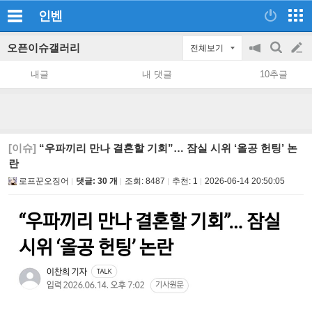
인벤
오픈이슈갤러리
전체보기
공
검
글
지
색
내글
내 댓글
10추글
on/off
쓰
기
[이슈]
“우파끼리 만나 결혼할 기회”… 잠실 시위 ‘올공 헌팅’ 논
란
로프꾼오징어
댓글: 30 개
조회:
8487
추천:
1
2026-06-14 20:50:05