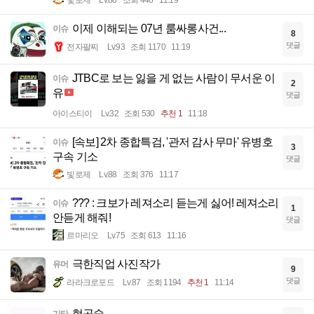
이제 이해되는 07년 룸싸롱사건...
이슈
8
댓글
전자팔찌
Lv.93
조회 1170
11:19
JTBC로 보는 잃을 게 없는 사람이 무서운 이
이슈
2
유
댓글
아이스티이
Lv.32
조회 530
추천 1
11:18
[속보] 2차 종합특검, '관저 감사 무마' 유병호
이슈
3
구속 기소
댓글
빛로제
Lv.88
조회 376
11:17
??? : 크보가 레져소리 듣는게 싫어! 레져소리
이슈
1
안듣게 해줘!
댓글
르마리오
Lv.75
조회 613
11:16
극한직업 사진작가
유머
9
댓글
라라크로포드
Lv.87
조회 1194
추천 1
11:14
협공슛
기타