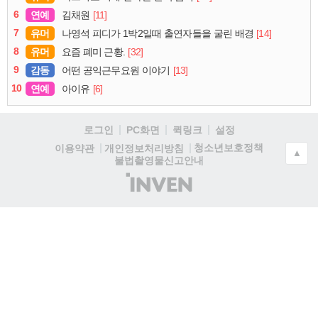
6
연예
[11]
김채원
7
유머
[14]
나영석 피디가 1박2일때 출연자들을 굴린 배경
8
유머
[32]
요즘 폐미 근황.
9
감동
[13]
어떤 공익근무요원 이야기
10
연예
[6]
아이유
로그인
PC화면
퀵링크
설정
청소년보호정책
이용약관
개인정보처리방침
▲
불법촬영물신고안내
(주)
인
벤