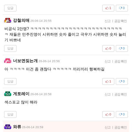
답글
1
0
강철의매
26-06-14 20:55
신고
|
공감 확인
비공식 1만명? ㅋㅋㅋㅋㅋㅋㅋㅋㅋㅋㅋㅋㅋㅋㅋㅋㅋㅋㅋㅋㅋㅋㅋㅋ
ㅋ 재들은 민주진영이 시위하면 숫자 줄이고 극우가 시위하면 숫자 늘리
기 바쁘네
답글
0
0
너보면짖는개
26-06-14 20:56
신고
|
공감 확인
아 ㅋㅋㅋㅋ 이건 좀 괜찮다 ㅋㅋㅋㅋㅋ 끼리끼리 행복하길
답글
1
0
게토레이
26-06-14 20:58
신고
|
공감 확인
섹스포교 많이 해라
답글
0
0
와류
26-06-14 20:59
신고
|
공감 확인