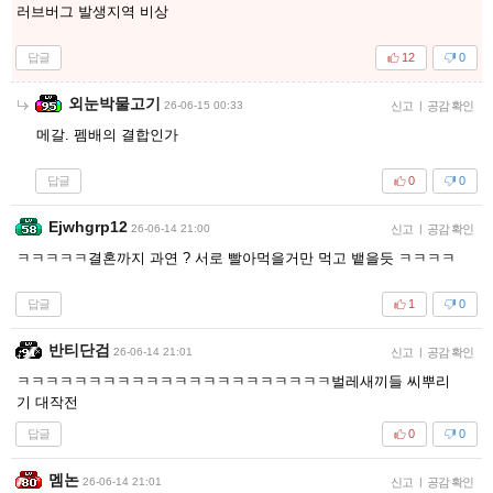
러브버그 발생지역 비상
답글
12
0
외눈박물고기
26-06-15 00:33
신고
|
공감 확인
메갈. 펨배의 결합인가
답글
0
0
Ejwhgrp12
26-06-14 21:00
신고
|
공감 확인
ㅋㅋㅋㅋㅋ결혼까지 과연 ? 서로 빨아먹을거만 먹고 뱉을듯 ㅋㅋㅋㅋ
답글
1
0
반티단검
26-06-14 21:01
신고
|
공감 확인
ㅋㅋㅋㅋㅋㅋㅋㅋㅋㅋㅋㅋㅋㅋㅋㅋㅋㅋㅋㅋㅋㅋ벌레새끼들 씨뿌리
기 대작전
답글
0
0
멤논
26-06-14 21:01
신고
|
공감 확인