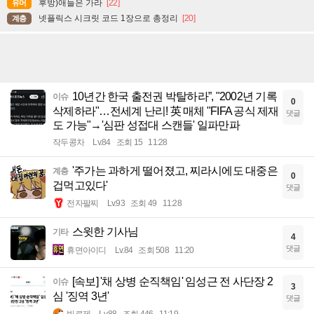
후방)애들은 가라
[22]
유머
넷플릭스 시크릿 코드 1장으로 총정리
[20]
계층
10년간 한국 출전권 박탈하라”, "2002년 기록
이슈
0
삭제하라"…전세계 난리! 英 매체 "FIFA 공식 제재
댓글
도 가능"→'심판 성접대 스캔들' 일파만파
작두콩차
Lv.84
조회 15
11:28
'주가는 과하게 떨어졌고, 찌라시에도 대중은
계층
0
겁먹고있다'
댓글
전자팔찌
Lv.93
조회 49
11:28
스윗한 기사님
기타
4
댓글
휴면아이디
Lv.84
조회 508
11:20
[속보] '채 상병 순직책임' 임성근 전 사단장 2
이슈
3
심 '징역 3년'
댓글
빛로제
Lv.88
조회 446
11:19