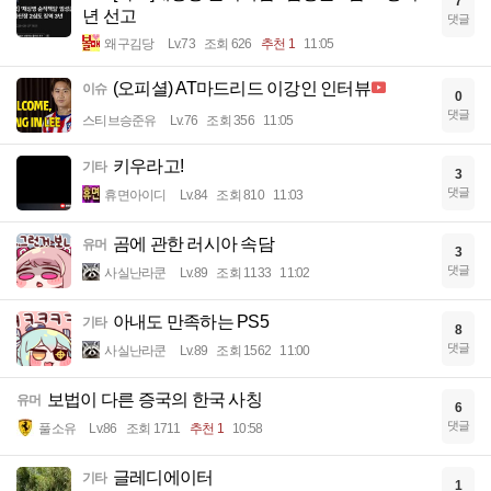
7
년 선고
댓글
왜구김당
Lv.73
조회 626
추천 1
11:05
(오피셜) AT마드리드 이강인 인터뷰
이슈
0
댓글
스티브승준유
Lv.76
조회 356
11:05
키우라고!
기타
3
댓글
휴면아이디
Lv.84
조회 810
11:03
곰에 관한 러시아 속담
유머
3
댓글
사실난라쿤
Lv.89
조회 1133
11:02
아내도 만족하는 PS5
기타
8
댓글
사실난라쿤
Lv.89
조회 1562
11:00
보법이 다른 증국의 한국 사칭
유머
6
댓글
풀소유
Lv.86
조회 1711
추천 1
10:58
글레디에이터
기타
1