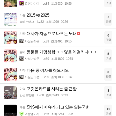
댓글
휴면아이디
Lv.84
조회 930
10:56
2015 vs 2025
이슈
3
댓글
불타는머그
Lv.32
조회 1099
10:56
대사가 자동으로 나오는 노래
기타
0
댓글
사실난라쿤
Lv.89
조회 491
10:55
동물들 개멍청함ㅋㅋ 덫을 왜걸리냐ㅋㅋ
유머
5
댓글
사실난라쿤
Lv.89
조회 1809
10:51
다음 중 여자를 찾으시오
기타
8
댓글
사실난라쿤
Lv.89
조회 1860
10:46
포켓몬카드를 사려는 줄 근황
이슈
8
댓글
빈센트멧젠
Lv.60
조회 2243
10:43
SNS에서 이슈가 되고 있는 일본국회
계층
11
댓글
너빨갱이지
Lv.86
조회 2264
10:36