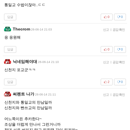
통일교 수법이잖아..ㄷㄷ
답글
0
0
Thecrom
26-06-14 21:03
신고
|
공감 확인
응 응원해
답글
0
0
닉네임해야대
26-06-14 21:10
신고
|
공감 확인
신천지 포교군ㅋㅋ
답글
2
0
써펜트 나가
26-06-14 21:11
신고
|
공감 확인
신천지와 통일교의 만남일까
신천지와 빤쓰교의 만남일까
어느쪽이든 추카한다~
조상을 더럽게 만나서 그런거니까
절대 서로 버리지 말고 뒤질땐 같이 뒤져라~