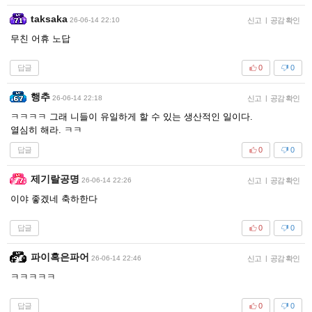
taksaka
26-06-14 22:10
신고
|
공감 확인
무친 어휴 노답
답글
0
0
행추
26-06-14 22:18
신고
|
공감 확인
ㅋㅋㅋㅋ 그래 니들이 유일하게 할 수 있는 생산적인 일이다.
열심히 해라. ㅋㅋ
답글
0
0
제기랄공명
26-06-14 22:26
신고
|
공감 확인
이야 좋겠네 축하한다
답글
0
0
파이혹은파어
26-06-14 22:46
신고
|
공감 확인
ㅋㅋㅋㅋㅋ
답글
0
0