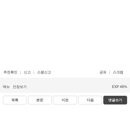
추천확인
신고
스팸신고
공유
스크랩
메뉴
인장보기
EXP 46%
목록
본문
이전
다음
댓글쓰기