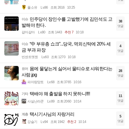
풀소유
Lv.86
조회 2616
10:25
민주당이 장인수를 고발했기에 김민석도 고
이슈
38
발해야 한다.
댓글
갈마갈마
Lv.80
조회 1443
추천 7
10:18
“中 부유층 쇼크”...당국, 역외신탁에 20% 세
이슈
4
금 부과 파장
댓글
빈센트멧젠
Lv.60
조회 1270
10:18
몸에 물닿는게 싫어서 물티슈로 샤워한다는
유머
28
사람.jpg
댓글
파아랑망토
Lv.68
조회 3765
10:16
택배야 왜 출발을 하지 못하니!!!!
기타
11
댓글
사실난라쿤
Lv.89
조회 2060
10:14
택시기사님의 자랑거리
계층
5
댓글
강슬기
Lv.94
조회 1942
추천 2
10:14