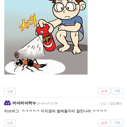
답글
0
0
바삭바삭하누
26-06-14 21:59
신고
|
공감 확인
러브버그 ㅋㅋㅋㅋㅋ 미치겠따 벌레들끼리 잘만나라 ㅋㅋㅋㅋ
답글
0
0