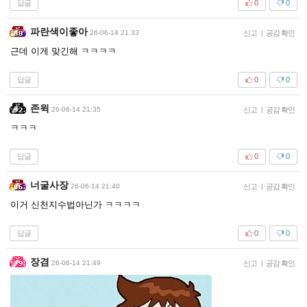
답글
0
0
파란색이좋아
26-06-14 21:33
신고
|
공감 확인
근데 이게 맞긴해 ㅋㅋㅋㅋ
답글
0
0
존윅
26-06-14 21:35
신고
|
공감 확인
ㅋㅋㅋ
답글
0
0
너굴사장
26-06-14 21:40
신고
|
공감 확인
이거 신천지수법아닌가 ㅋㅋㅋㅋ
답글
0
0
장겸
26-06-14 21:49
신고
|
공감 확인