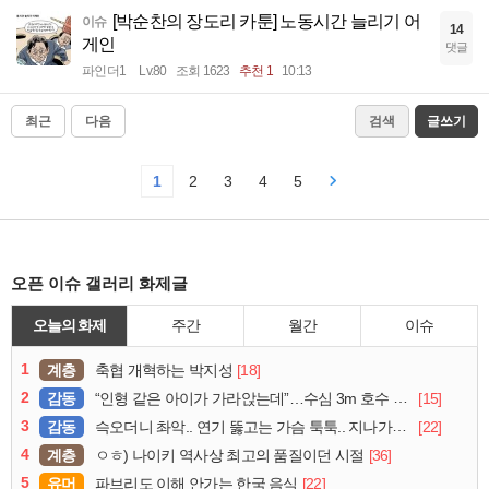
[박순찬의 장도리 카툰] 노동시간 늘리기 어
이슈
14
게인
댓글
파인더1
Lv.80
조회 1623
추천 1
10:13
최근
다음
검색
글쓰기
1
2
3
4
5
오픈 이슈 갤러리 화제글
오늘의 화제
주간
월간
이슈
1
계층
[18]
축협 개혁하는 박지성
2
감동
[15]
“인형 같은 아이가 가라앉는데”…수심 3m 호수 뛰어든 60대 의인
3
감동
[22]
슥오더니 촤악.. 연기 뚫고는 가슴 툭툭.. 지나가던 아재의 정체
4
계층
[36]
ㅇㅎ) 나이키 역사상 최고의 품질이던 시절
5
유머
[22]
파브리도 이해 안가는 한국 음식