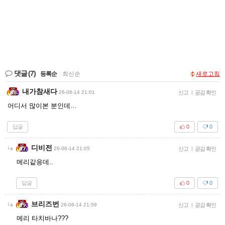
댓글
(7)
등록순
|
최신순
새로고침
내가참새다
26-06-14 21:01
신고
|
공감 확인
어디서 많이본 분인데…
답글
0
0
디비전
26-06-14 21:05
신고
|
공감 확인
메리같응데..
답글
0
0
브리즈번
26-06-14 21:59
신고
|
공감 확인
메리 타치바나???