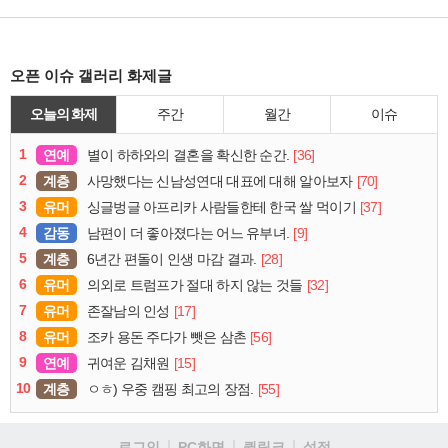
오픈 이슈 갤러리 화제글
오늘의 화제
주간
월간
이슈
1
연예
[36]
별이 하하와의 결혼을 확신한 순간.
2
계층
[70]
사망했다는 신남성연대 대표에 대해 알아보자
3
유머
[37]
싱글벙글 아프리카 사람들한테 한국 쌀 먹이기
4
감동
[9]
남편이 더 좋아졌다는 어느 유부녀.
5
계층
[28]
6년간 편돌이 인생 마감 결과.
6
유머
[32]
의외로 트럼프가 절대 하지 않는 것들
7
유머
[17]
존잘남의 인성
8
유머
[56]
조카 용돈 주다가 뺏은 삼촌
9
연예
[15]
귀여운 김채원
10
계층
[55]
ㅇㅎ) 우중 캠핑 최고의 장점.
로그인
PC화면
퀵링크
설정