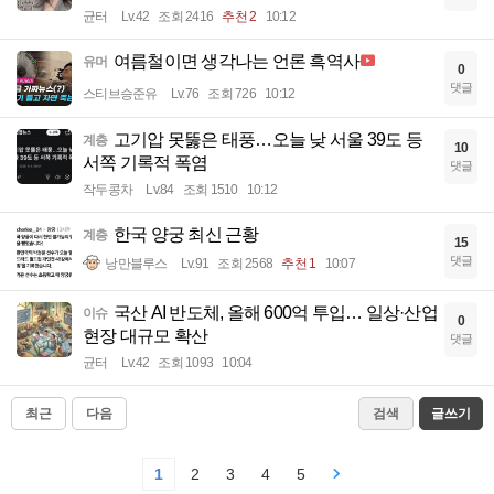
균터
Lv.42
조회 2416
추천 2
10:12
여름철이면 생각나는 언론 흑역사
유머
0
댓글
스티브승준유
Lv.76
조회 726
10:12
고기압 못뚫은 태풍…오늘 낮 서울 39도 등
계층
10
서쪽 기록적 폭염
댓글
작두콩차
Lv.84
조회 1510
10:12
한국 양궁 최신 근황
계층
15
댓글
낭만블루스
Lv.91
조회 2568
추천 1
10:07
국산 AI 반도체, 올해 600억 투입… 일상·산업
이슈
0
현장 대규모 확산
댓글
균터
Lv.42
조회 1093
10:04
최근
다음
검색
글쓰기
1
2
3
4
5