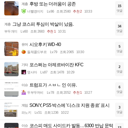
후방 또는 더러움이 공존
계층
15
댓글
너빨갱이지
Lv.86
조회 2580
추천 2
10:33
그냥 코스피 투심이 박살이 났음.
계층
34
댓글
부두개미
Lv.60
조회 2683
추천 1
10:31
시오후키 WD-40
유머
5
댓글
돌체콜드부르
Lv.79
조회 2065
10:30
포스쩌는 아제르바이잔 KFC
기타
2
댓글
옆사마
Lv.87
조회 1478
10:29
트럼프가 ㅅㅂㄴ 인 이유.
이슈
6
댓글
두부두꺼비
Lv.78
조회 2052
추천 1
10:27
SONY, PS5 박스에 '디스크 지원 종료' 표시
게임
3
댓글
파노키
Lv.51
조회 1236
10:22
코스피 매도 사이드카 발동…6300 반납 문턱
이슈
13