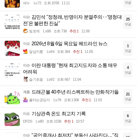
댓글
세누
Lv.72
조회 1058
11:11
김민석 "정청래, 반명이자 분열주의‥'명청대
이슈
25
전'은 불편한 진실"
댓글
빛로제
Lv.88
조회 738
추천 1
11:06
2026년 8월 6일 목요일 헤드라인 뉴스
이슈
1
댓글
달섭지롱
Lv.94
조회 384
추천 1
11:05
이란 대통령 "현재 최고지도자와 소통 매우
이슈
4
어려워
댓글
슬기로움
Lv.92
조회 667
11:04
드래곤볼 40주년 리스펙트하는 만화작가들
계층
21
댓글
불타는궁딩이
Lv.76
조회 1306
추천 1
11:03
기상관측 온도 최고치 기록
이슈
6
댓글
DFDS
Lv.80
조회 1538
추천 1
10:57
"공인중개사 최저치" 부동산 사라진다…"직
이슈