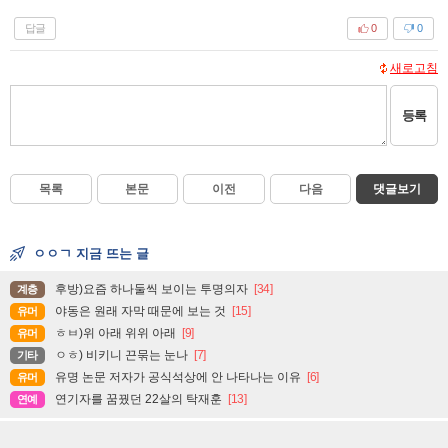
답글
0
0
새로고침
등록
목록
본문
이전
다음
댓글보기
ㅇㅇㄱ 지금 뜨는 글
후방)요즘 하나둘씩 보이는 투명의자
[34]
계층
야동은 원래 자막 때문에 보는 것
[15]
유머
ㅎㅂ)위 아래 위위 아래
[9]
유머
ㅇㅎ) 비키니 끈묶는 눈나
[7]
기타
유명 논문 저자가 공식석상에 안 나타나는 이유
[6]
유머
연기자를 꿈꿨던 22살의 탁재훈
[13]
연예