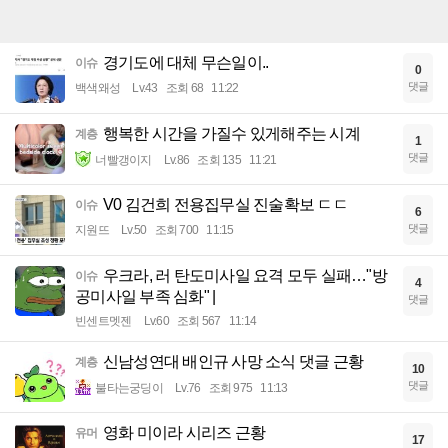
경기도에 대체 무슨일이..
이슈
0
댓글
백색왜성
Lv.43
조회 68
11:22
행복한 시간을 가질수 있게해주는 시계
계층
1
댓글
너빨갱이지
Lv.86
조회 135
11:21
V0 김건희 전용집무실 진술확보 ㄷㄷ
이슈
6
댓글
지원뜨
Lv.50
조회 700
11:15
우크라, 러 탄도미사일 요격 모두 실패…"방
이슈
4
공미사일 부족 심화" |
댓글
빈센트멧젠
Lv.60
조회 567
11:14
신남성연대 배인규 사망 소식 댓글 근황
계층
10
댓글
불타는궁딩이
Lv.76
조회 975
11:13
영화 미이라 시리즈 근황
유머
17