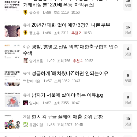
16
거래하실 분" 220배 폭등 [자막뉴스]
댓글
풀소유
Lv.86
조회 1119
10:56
20년간 대화 없이 애만 3명인 니뽄 부부
유머
16
댓글
풀소유
Lv.86
조회 2311
추천 2
10:53
경찰, '홍명보 선임 의혹' 대한축구협회 압수
이슈
4
수색
댓글
슬기로움
Lv.92
조회 766
추천 4
10:52
성급하게 '해치웠나?' 하면 안되는이유
유머
6
댓글
백합에이슬
Lv.57
조회 1852
10:47
남자가 서울에 살아야 하는 이유.jpg
유머
8
댓글
옆사마
Lv.87
조회 2355
10:47
현 시각 구글 플레이 매출 순위 근황
게임
10
댓글
큐땁이알
Lv.88
조회 2207
10:45