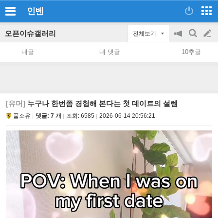
인벤
오픈이슈갤러리
전체보기
공
검
글
지
색
내글
내 댓글
10추글
on/off
쓰
기
[유머]
누구나 한번쯤 경험해 본다는 첫 데이트의 설렘
풀소유
댓글: 7 개
조회:
6585
2026-06-14 20:56:21