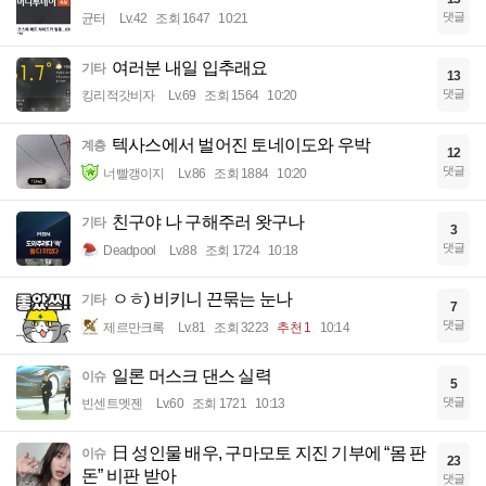
댓글
균터
Lv.42
조회 1647
10:21
여러분 내일 입추래요
기타
13
댓글
킹리적갓비자
Lv.69
조회 1564
10:20
텍사스에서 벌어진 토네이도와 우박
계층
12
댓글
너빨갱이지
Lv.86
조회 1884
10:20
친구야 나 구해주러 왓구나
기타
3
댓글
Deadpool
Lv.88
조회 1724
10:18
ㅇㅎ) 비키니 끈묶는 눈나
기타
7
댓글
제르만크록
Lv.81
조회 3223
추천 1
10:14
일론 머스크 댄스 실력
이슈
5
댓글
빈센트멧젠
Lv.60
조회 1721
10:13
日 성인물 배우, 구마모토 지진 기부에 “몸 판
이슈
23
돈” 비판 받아
댓글