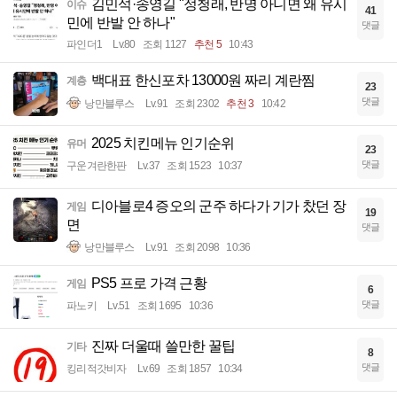
김민석·송영길 "정청래, 반명 아니면 왜 유시
이슈
41
민에 반발 안 하나"
댓글
파인더1
Lv.80
조회 1127
추천 5
10:43
백대표 한신포차 13000원 짜리 계란찜
계층
23
댓글
낭만블루스
Lv.91
조회 2302
추천 3
10:42
2025 치킨메뉴 인기순위
유머
23
댓글
구운겨란한판
Lv.37
조회 1523
10:37
디아블로4 증오의 군주 하다가 기가 찼던 장
게임
19
면
댓글
낭만블루스
Lv.91
조회 2098
10:36
PS5 프로 가격 근황
게임
6
댓글
파노키
Lv.51
조회 1695
10:36
진짜 더울때 쓸만한 꿀팁
기타
8
댓글
킹리적갓비자
Lv.69
조회 1857
10:34