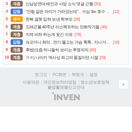
3
계층
[30]
신남성연대 배인규 사망 소식 댓글 근황
4
감동
[12]
“인형 같은 아이가 가라앉는데”…수심 3m 호수 뛰어든 60대 의인
5
유머
[38]
한복 잘못 입혀 보낸 학부모
6
계층
[45]
드래곤볼 40주년 리스펙트하는 만화작가들
7
계층
[79]
지역 비하 하는게 웃긴 이유.
8
감동
[16]
슥오더니 촤악.. 연기 뚫고는 가슴 툭툭.. 지나가던 아재의 정체
9
계층
[60]
후방)요즘 하나둘씩 보이는 투명의자
10
계층
[29]
ㅇㅎ) 나이키 역사상 최고의 품질이던 시절
로그인
PC화면
퀵링크
설정
청소년보호정책
이용약관
개인정보처리방침
▲
불법촬영물신고안내
(주)
인
벤