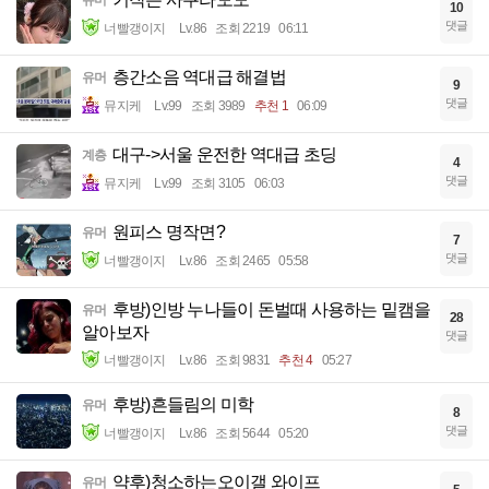
유머
10
댓글
너빨갱이지
Lv.86
조회 2219
06:11
층간소음 역대급 해결법
유머
9
댓글
뮤지케
Lv.99
조회 3989
추천 1
06:09
대구->서울 운전한 역대급 초딩
계층
4
댓글
뮤지케
Lv.99
조회 3105
06:03
원피스 명작면?
유머
7
댓글
너빨갱이지
Lv.86
조회 2465
05:58
후방)인방 누나들이 돈벌때 사용하는 밑캠을
유머
28
알아보자
댓글
너빨갱이지
Lv.86
조회 9831
추천 4
05:27
후방)흔들림의 미학
유머
8
댓글
너빨갱이지
Lv.86
조회 5644
05:20
약후)청소하는오이갤 와이프
유머