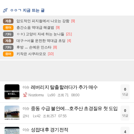
ㅇㅇㄱ 지금 뜨는 글
압도적인 피지컬에서 나오는 강함
[9]
계층
층간소음 역대급 해결법
[9]
유머
ㅇㅎ) 고양이 자세 하는 눈나들
[21]
기타
대구->서울 운전한 역대급 초딩
[4]
계층
후방 ㅡ 손예은 인스타
[8]
기타
키작은 사쿠라모모
[10]
유머
레버리지 탈출할려다가 추가 매수
이슈
0
댓글
Nozdormu
Lv.90
조회 71
08:00
중동 수급 불안에…호주산 초경질유 첫 도입
이슈
0
댓글
균터
Lv.42
조회 257
07:55
성접대후 경기전적
이슈
4