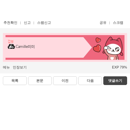
추천확인
신고
스팸신고
공유
스크랩
갑부
Camille미미
메뉴
인장보기
EXP 79%
목록
본문
이전
다음
댓글쓰기