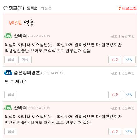
댓글
(11)
등록순
|
최신순
새로고침
산바락
26-06-14 21:19
신고
|
공감 확인
의심이 아니라 시스템인듯... 확실하게 알려졌으면 다 잽혔겠지만
백경정진술만 보아도 조직적으로 연루된거 같음
답글
이동
3
0
좁은방의영혼
26-06-14 21:16
신고
|
공감 확인
또 그 세관?
답글
0
0
산바락
26-06-14 21:19
신고
|
공감 확인
의심이 아니라 시스템인듯... 확실하게 알려졌으면 다 잽혔겠지만
백경정진술만 보아도 조직적으로 연루된거 같음
답글
3
0