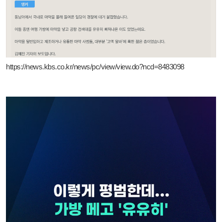
https://news.kbs.co.kr/news/pc/view/view.do?ncd=8483098