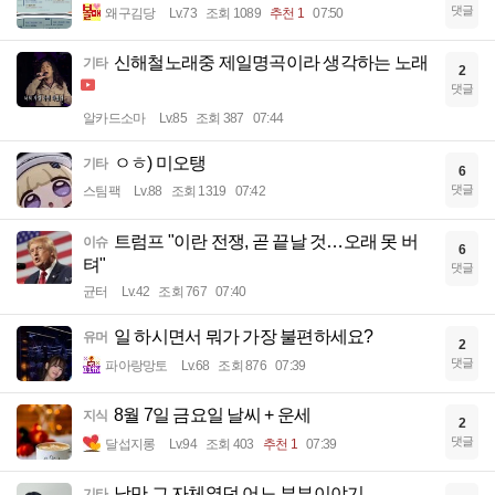
댓글
왜구김당
Lv.73
조회 1089
추천 1
07:50
신해철노래중 제일명곡이라 생각하는 노래
기타
2
댓글
알카드소마
Lv.85
조회 387
07:44
ㅇㅎ) 미오탱
기타
6
댓글
스팀팩
Lv.88
조회 1319
07:42
트럼프 "이란 전쟁, 곧 끝날 것…오래 못 버
이슈
6
텨"
댓글
균터
Lv.42
조회 767
07:40
일 하시면서 뭐가 가장 불편하세요?
유머
2
댓글
파아랑망토
Lv.68
조회 876
07:39
8월 7일 금요일 날씨 + 운세
지식
2
댓글
달섭지롱
Lv.94
조회 403
추천 1
07:39
낭만 그 자체였던 어느 부부이야기
기타