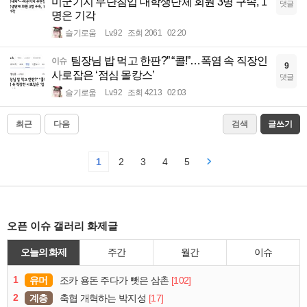
미군기지 무단침입 대학생단체 회원 3명 구속, 1
댓글
명은 기각
슬기로움
Lv.92
조회 2061
02:20
팀장님 밥 먹고 한판?” “콜!”…폭염 속 직장인
이슈
9
사로잡은 ‘점심 몰캉스’
댓글
슬기로움
Lv.92
조회 4213
02:03
최근
다음
검색
글쓰기
1
2
3
4
5
오픈 이슈 갤러리 화제글
오늘의 화제
주간
월간
이슈
1
유머
[102]
조카 용돈 주다가 뺏은 삼촌
2
계층
[17]
축협 개혁하는 박지성