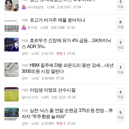
3
댓글
파아랑망토
Lv.68
조회 1457
07:34
초고가 비거주 매물 쏟아지나
이슈
8
댓글
뮤지케
Lv.99
조회 1388
07:33
호르무즈 긴장에 유가 4% 급등…SK하이닉
이슈
3
스 ADR 5%↓
댓글
균터
Lv.42
조회 741
추천 1
07:31
HBM 질주에 D램·파운드리 동반 강세…내년
이슈
3
3000조원 시장 열린다
댓글
균터
Lv.42
조회 688
07:28
이임생 이영표 선수시절
기타
4
댓글
알카드소마
Lv.85
조회 1134
07:26
삼전·닉스 올 연말 순현금 375조원 전망…투
이슈
5
자자 “주주환원 늘려라”
댓글
균터
Lv.42
조회 866
추천 1
07:24