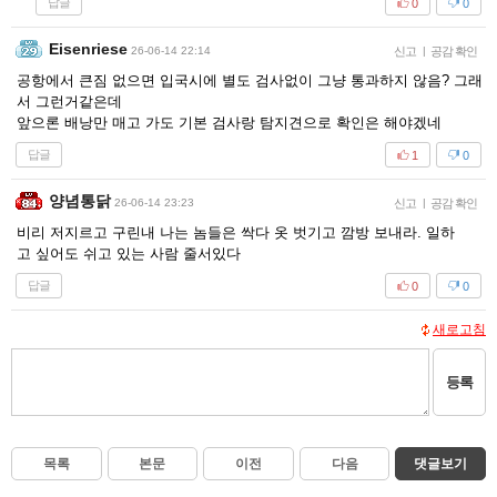
답글
0
0
Eisenriese
26-06-14 22:14
신고
|
공감 확인
공항에서 큰짐 없으면 입국시에 별도 검사없이 그냥 통과하지 않음? 그래
서 그런거같은데
앞으론 배낭만 매고 가도 기본 검사랑 탐지견으로 확인은 해야겠네
답글
1
0
양념통닭
26-06-14 23:23
신고
|
공감 확인
비리 저지르고 구린내 나는 놈들은 싹다 옷 벗기고 깜방 보내라. 일하
고 싶어도 쉬고 있는 사람 줄서있다
답글
0
0
새로고침
등록
목록
본문
이전
다음
댓글보기