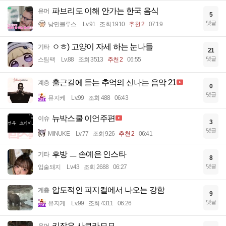
파브리도 이해 안가는 한국 음식
유머
5
댓글
낭만블루스
Lv.91
조회 1910
추천 2
07:19
ㅇㅎ) 고양이 자세 하는 눈나들
기타
21
댓글
스팀팩
Lv.88
조회 3513
추천 2
06:55
출근길에 듣는 추억의 신나는 음악 21
계층
0
댓글
뮤지케
Lv.99
조회 488
06:43
뉴박스쿨 이언주편
이슈
3
댓글
MINUKE
Lv.77
조회 926
추천 2
06:41
후방 ㅡ 손예은 인스타
기타
8
댓글
입술돼지
Lv.43
조회 2688
06:27
압도적인 피지컬에서 나오는 강함
계층
9
댓글
뮤지케
Lv.99
조회 4311
06:26
키작은 사쿠라모모