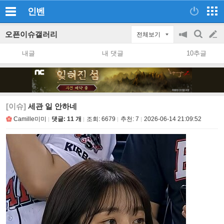
인벤
오픈이슈갤러리
전체보기
공
검
글
지
색
내글
내 댓글
10추글
on/off
쓰
기
[이슈]
세관 일 안하네
Camille미미
댓글: 11 개
조회:
6679
추천:
7
2026-06-14 21:09:52