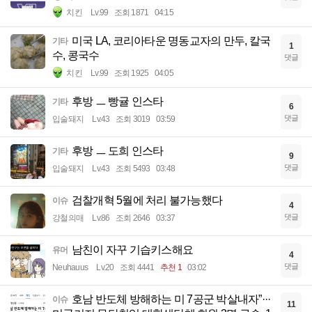
치킨
Lv.99
조회 1871
04:15
미국 LA, 코리아타운 명동교자의 만두, 칼국
기타
1
수, 콩국수
댓글
치킨
Lv.99
조회 1925
04:05
후방 ㅡ 빵귤 인스타
기타
6
댓글
입술돼지
Lv.43
조회 3019
03:59
후방 ㅡ 도희 인스타
기타
9
댓글
입술돼지
Lv.43
조회 5493
03:48
검찰개혁 5월에 처리 불가능했다
이슈
4
댓글
강철의매
Lv.86
조회 2646
03:37
남친이 자꾸 기습키스해요
유머
4
댓글
Neuhauus
Lv.20
조회 4441
추천 1
03:02
호남 반도체 방해하는 미 7공군 박살내자”···
이슈
11