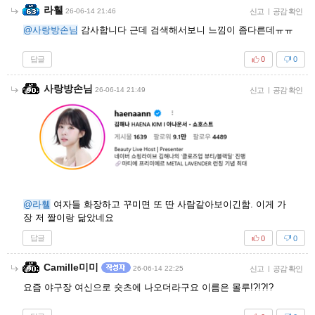
라휄
26-06-14 21:46
신고
|
공감 확인
@사랑방손님
감사합니다 근데 검색해서보니 느낌이 좀다른데ㅠㅠ
답글
0
0
사랑방손님
26-06-14 21:49
신고
|
공감 확인
@라휄
여자들 화장하고 꾸미면 또 딴 사람같아보이긴함. 이게 가
장 저 짤이랑 닮았네요
답글
0
0
Camille미미
26-06-14 22:25
신고
|
공감 확인
요즘 야구장 여신으로 숏츠에 나오더라구요 이름은 몰루!?!?!?