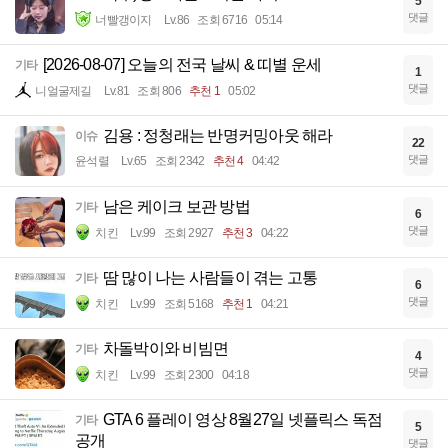
5
댓글
너빨갱이지
Lv.86
조회 6716
05:14
[2026-08-07] 오늘의 전국 날씨 & 띠별 운세
기타
1
댓글
니얼굴제길
Lv.81
조회 806
추천 1
05:02
김용 : 정청래는 반명커밍아웃 해라
이슈
22
댓글
윤석렬
Lv.65
조회 2342
추천 4
04:42
남은 케이크 보관 방법
기타
6
댓글
치킨
Lv.99
조회 2927
추천 3
04:22
땀 많이 나는 사람들이 겪는 고통
기타
6
댓글
치킨
Lv.99
조회 5168
추천 1
04:21
차돌박이와 비빔면
기타
4
댓글
치킨
Lv.99
조회 2300
04:18
GTA 6 플레이 영상 8월27일 넷플릭스 독점
기타
5
공개
댓글