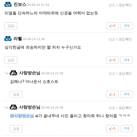
진보스
26-06-14 21:33
신고
|
공감 확인
리얼돌 단속하느라 마약따위에 신경쓸 여력이 없는듯
답글
0
0
라휄
26-06-14 21:34
신고
|
공감 확인
심각한글에 죄송하지만 짤 처자 누구신가요
답글
0
0
사랑방손님
26-06-14 21:39
신고
|
공감 확인
김해나? 아나운서 쇼호스트
답글
1
0
사랑방손님
26-06-14 21:39
신고
|
공감 확인
@사랑방손님
ai가 끝내주네 사진 올리고 찾아줘 하니 찾아줌 ㅋㅋㅋ
답글
0
0