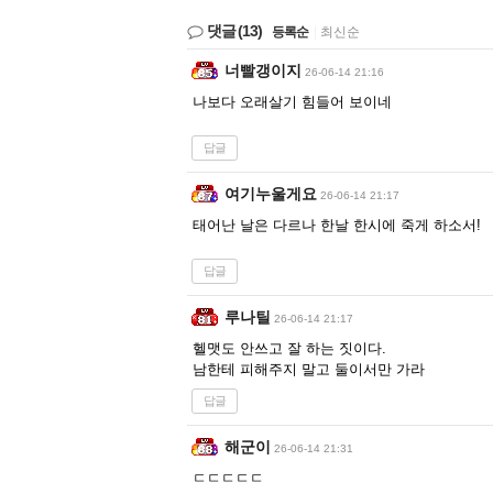
댓글
(13)
등록순
|
최신순
너빨갱이지
26-06-14 21:16
나보다 오래살기 힘들어 보이네
답글
여기누울게요
26-06-14 21:17
태어난 날은 다르나 한날 한시에 죽게 하소서!
답글
루나틸
26-06-14 21:17
헬맷도 안쓰고 잘 하는 짓이다.
남한테 피해주지 말고 둘이서만 가라
답글
해군이
26-06-14 21:31
ㄷㄷㄷㄷㄷ