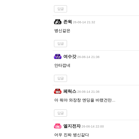
답글
존윅
26-06-14 21:32
병신같은
답글
여수갓
26-06-14 21:36
안타깝네
답글
페릭스
26-06-14 21:36
아 뭐야 와장창 엔딩을 바랬건만...
답글
엘지전자
26-06-14 22:00
어우 진짜 병신같다