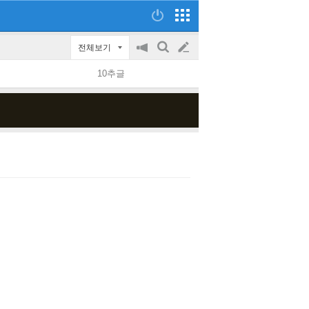
전체보기
공
검
글
지
색
10추글
on/off
쓰
기