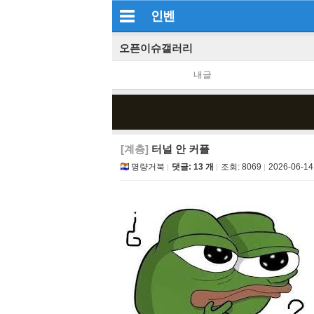
인벤
오픈이슈갤러리
내글
[계층]
터널 안 커플
명량거북
댓글: 13 개
조회:
8069
2026-06-14