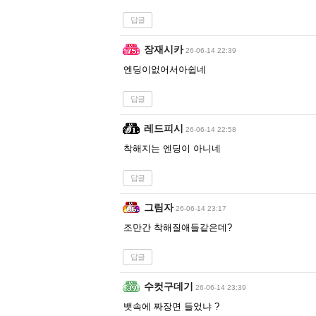
답글
장재시카
26-06-14 22:39
엔딩이없어서아쉽네
답글
레드피시
26-06-14 22:58
착해지는 엔딩이 아니네
답글
그림자
26-06-14 23:17
조만간 착해질애들같은데?
답글
수컷구데기
26-06-14 23:39
뱃속에 짜장면 들었냐 ?