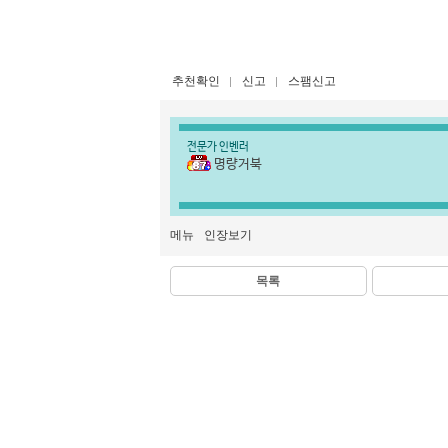
추천확인
신고
스팸신고
전문가 인벤러
명량거북
메뉴
인장보기
목록