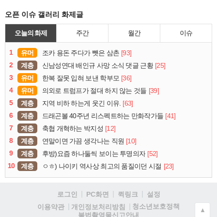
오픈 이슈 갤러리 화제글
오늘의 화제
주간
월간
이슈
1
유머
[93]
조카 용돈 주다가 뺏은 삼촌
2
계층
[25]
신남성연대 배인규 사망 소식 댓글 근황
3
유머
[36]
한복 잘못 입혀 보낸 학부모
4
유머
[39]
의외로 트럼프가 절대 하지 않는 것들
5
계층
[63]
지역 비하 하는게 웃긴 이유.
6
계층
[41]
드래곤볼 40주년 리스펙트하는 만화작가들
7
계층
[12]
축협 개혁하는 박지성
8
계층
[10]
연말이면 가끔 생각나는 직원
9
계층
[52]
후방)요즘 하나둘씩 보이는 투명의자
10
계층
[23]
ㅇㅎ) 나이키 역사상 최고의 품질이던 시절
로그인
PC화면
퀵링크
설정
청소년보호정책
이용약관
개인정보처리방침
▲
불법촬영물신고안내