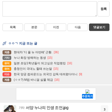
등록
목록
본문
이전
다음
댓글보기
ㅇㅇㄱ 지금 뜨는 글
현대차 '디 올 뉴 아반떼' 근황.
[36]
계층
누나 화장 방해하는 동생
[15]
기타
일본 초딩1학년들이 되고싶은 직업랭킹
[16]
유머
충청인이 극대노 할때 쓰는말
[15]
유머
한국 양궁 컴파운드는 외국인 감독 데려왔다더니
[9]
이슈
(ㅇㅎ?) M컵 바니걸 실물 체감
[16]
계층
서양 누나의 인생 조언.jpg
기타
3