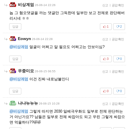
비상계엄
26-06-14 22:26
신고
|
공감 확인
놉 그 혐오댓글을 까는 댓글만 그득한데 일부만 보고 전체로 판단해버
리시네 ㅎㅎ
답글
1
2
Eowyn
26-06-14 22:28
신고
|
공감 확인
@비상계엄
얼굴이 어쩌고 알 필요도 어쩌고는 안보이심?
답글
3
0
우중미모
26-06-15 06:55
신고
|
공감 확인
@비상계엄
이건 진짜 내로남불인디
답글
0
0
냐냐뉴뉴뉴
26-06-15 10:28
신고
|
공감 확인
@비상계엄
그렇게 따지면 2030 일베극우화도 일부로 전체 판단하는
거 아닌가요?? 남들은 일부로 전체 싸잡아도 되고 우린 그렇게 싸잡으
면 억울하다??🤣🤣