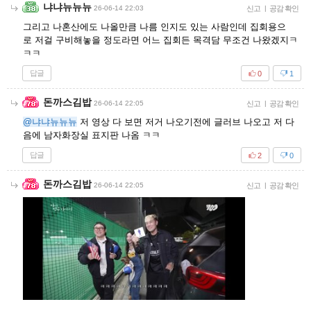
냐냐뉴뉴뉴
26-06-14 22:03
신고
|
공감 확인
그리고 나혼산에도 나올만큼 나름 인지도 있는 사람인데 집회용으
로 저걸 구비해놓을 정도라면 어느 집회든 목격담 무조건 나왔겠지ㅋ
ㅋㅋ
답글
0
1
돈까스김밥
26-06-14 22:05
신고
|
공감 확인
@냐냐뉴뉴뉴
저 영상 다 보면 저거 나오기전에 글러브 나오고 저 다
음에 남자화장실 표지판 나옴 ㅋㅋ
답글
2
0
돈까스김밥
26-06-14 22:05
신고
|
공감 확인