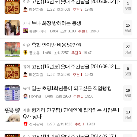
고전) [16년도] 웃대 주간답글 [2016.09.12.]下
이슈
1
댓글
레몬과즙
Lv.92
조회 609
추천 3
19:48
누나 화장 방해하는 동생
기타
15
댓글
휴면아이디
Lv.84
조회 3108
추천 1
19:48
축협 안마방 비용 50만원
이슈
27
댓글
풀소유
Lv.86
조회 2257
추천 3
19:47
고전) [16년도] 웃대 주간답글 [2016.09.12.]上
유머
0
댓글
레몬과즙
Lv.92
조회 576
추천 1
19:43
일본 초딩1학년들이 되고싶은 직업랭킹
유머
16
댓글
Horieyui
Lv.89
조회 2953
추천 1
19:36
헝가리 연구팀) '연예인에 집착하는 사람은 I
계층
13
Q가 낮다'
댓글
전자팔찌
Lv.93
조회 1623
추천 1
19:33
고전) [14년도] 웃대 주간답글 [2014.02.17.]
이슈