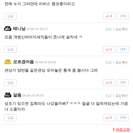
전에 누가 그러던데 리버스 펨코충이라고
답글
4
0
테니님
26-06-15 00:27
신고
|
공감 확인
요즘 개병신버러지새끼들이 존나게 설치네 ㅋ
답글
1
0
모르겠어욤
26-06-15 00:33
신고
|
공감 확인
관상가 양반들 같은관상 모아놓은 통계 좀 봅시다 그려
답글
0
0
알몸
26-06-15 06:43
신고
|
공감 확인
성조기 있으면 집회라도 나갔을까봐? ㅋㅋㅋ 얼굴 다 알려져있는데 가겠
냐 소품이지
답글
0
0
새로고침