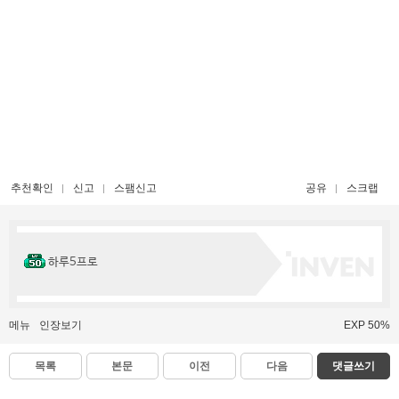
추천확인
신고
스팸신고
공유
스크랩
하루5프로
메뉴
인장보기
EXP 50%
목록
본문
이전
다음
댓글쓰기