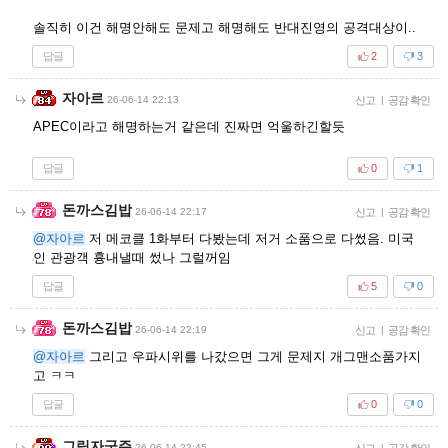
솔직히 이건 해명안해도 문제고 해명해도 반대진영의 공격대상이..
답글
2
3
자아르
26-06-14 22:13
신고
|
공감 확인
APEC이라고 해명하는거 같은데 진짜면 억울하긴할듯
답글
0
1
돈까스김밥
26-06-14 22:17
신고
|
공감 확인
@자아르
저 메코클 1화부터 다봤는데 저거 소품으로 다썼음. 미국
인 관광객 흉내낼때 썼나 그럴꺼임
답글
5
0
돈까스김밥
26-06-14 22:19
신고
|
공감 확인
@자아르
그리고 우파시위를 나갔으면 그게 문제지 개그맨소품가지
고 ㅋㅋ
답글
0
0
그림자군주
26-06-14 22:45
신고
|
공감 확인