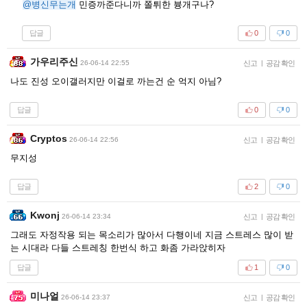
@병신무는개
민증까준다니까 쫄튀한 븅개구나?
답글
0
0
가우리주신
26-06-14 22:55
신고
|
공감 확인
나도 진성 오이갤러지만 이걸로 까는건 순 억지 아님?
답글
0
0
Cryptos
26-06-14 22:56
신고
|
공감 확인
무지성
답글
2
0
Kwonj
26-06-14 23:34
신고
|
공감 확인
그래도 자정작용 되는 목소리가 많아서 다행이네 지금 스트레스 많이 받
는 시대라 다들 스트레칭 한번식 하고 화좀 가라앉히자
답글
1
0
미나얼
26-06-14 23:37
신고
|
공감 확인