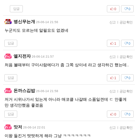
답글
0
0
병신무는개
26-06-14 21:56
신고
|
공감 확인
누군지도 모르는데 알필요도 없겠네
답글
1
0
엘지전자
26-06-14 21:57
신고
|
공감 확인
처음 볼때부터 구미사람에다가 좀 그쪽 상이네 라고 생각하긴 했는데..
답글
1
0
돈까스김밥
26-06-14 21:58
신고
|
공감 확인
저거 시위나가서 있는게 아니라 매코클 나갈때 소품일껀데 ㄷ 안좋게
만 생각안했음 좋겠음
답글
0
0
맛저
26-06-14 22:01
신고
|
공감 확인
이왕 들킨거 떳떳하게 해라 그냥 ㅋㅋㅋㅋㅋㅋㅋ