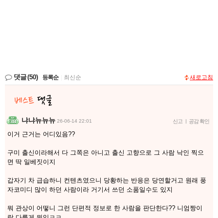
댓글
(50)
등록순
|
최신순
새로고침
냐냐뉴뉴뉴
26-06-14 22:01
신고
|
공감 확인
이거 근거는 어디있음??
구미 출신이라해서 다 그쪽은 아니고 출신 고향으로 그 사람 낙인 찍으
면 딱 일베짓이지
갑자기 차 급습하니 컨텐츠였으니 당황하는 반응은 당연할거고 원래 풍
자코미디 많이 하던 사람이라 거기서 쓰던 소품일수도 있지
뭐 관상이 어떻니 그런 단편적 정보로 한 사람을 판단한다?? 니엄짱이
랑 다를게 뭐임ㅋㅋ