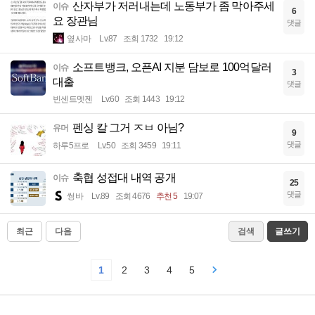
산자부가 저러내는데 노동부가 좀 막아주세
이슈
6
요 장관님
댓글
옆사마
Lv.87
조회 1732
19:12
소프트뱅크, 오픈AI 지분 담보로 100억달러
이슈
3
대출
댓글
빈센트멧젠
Lv.60
조회 1443
19:12
펜싱 칼 그거 ㅈㅂ 아님?
유머
9
댓글
하루5프로
Lv.50
조회 3459
19:11
축협 성접대 내역 공개
이슈
25
댓글
썽바
Lv.89
조회 4676
추천 5
19:07
최근
다음
검색
글쓰기
1
2
3
4
5