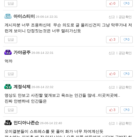
답글
0
0
아이스티이
26-06-14 22:31
신고
|
공감 확인
게시자분 너무 조용하신데 무슨 의도로 글 올리신건지 그냥 막무가내 저
런게 보이니 단정짓는것은 너무 멀리가신듯
답글
3
0
가야공주
26-06-14 22:31
신고
|
공감 확인
억까
답글
0
0
계정삭제
26-06-14 22:32
신고
|
공감 확인
영상도 안보고 사진짤 몇개보고 욕쓰는 인간들 많네..이곳저곳에..
진짜 안변하네 인간들은
답글
3
0
인디아나존슨
26-06-14 22:40
신고
|
공감 확인
오이갤분들이 스트레스를 못 풀어 화가 너무 차여계신듯