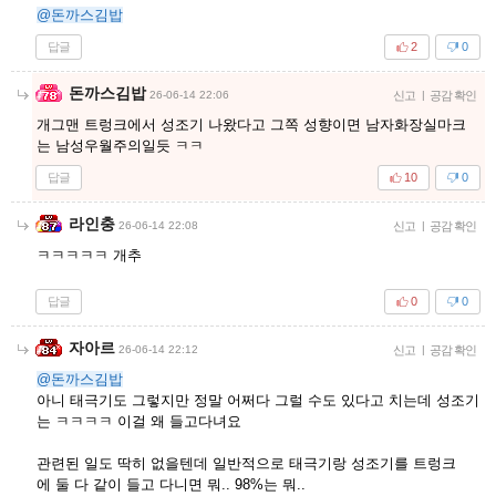
@돈까스김밥
답글
2
0
돈까스김밥
26-06-14 22:06
신고
|
공감 확인
개그맨 트렁크에서 성조기 나왔다고 그쪽 성향이면 남자화장실마크
는 남성우월주의일듯 ㅋㅋ
답글
10
0
라인충
26-06-14 22:08
신고
|
공감 확인
ㅋㅋㅋㅋㅋ 개추
답글
0
0
자아르
26-06-14 22:12
신고
|
공감 확인
@돈까스김밥
아니 태극기도 그렇지만 정말 어쩌다 그럴 수도 있다고 치는데 성조기
는 ㅋㅋㅋㅋ 이걸 왜 들고다녀요
관련된 일도 딱히 없을텐데 일반적으로 태극기랑 성조기를 트렁크
에 둘 다 같이 들고 다니면 뭐.. 98%는 뭐..