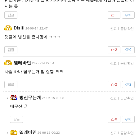
평소에는 피카츄 배 잘 만지시더니 요즘 저쪽 애들에게 시달려 급발진 하
시는 듯
답글
1
0
Disifi
26-06-14 22:47
신고
|
공감 확인
댓글에 병신들 존나많네 ㅋㅋㅋ
답글
2
0
델레바인
26-06-14 22:54
신고
|
공감 확인
사람 하나 담구는거 참 잘함 ㅋㅋ
답글
2
2
병신무는개
26-06-15 00:08
신고
|
공감 확인
테무산..?
답글
0
0
델레바인
26-06-15 00:23
신고
|
공감 확인