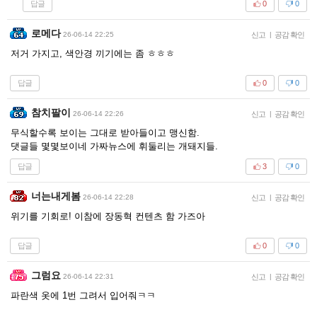
답글
0
0
로메다
26-06-14 22:25
신고
|
공감 확인
저거 가지고, 색안경 끼기에는 좀 ㅎㅎㅎ
답글
0
0
참치팔이
26-06-14 22:26
신고
|
공감 확인
무식할수록 보이는 그대로 받아들이고 맹신함.
댓글들 몇몇보이네 가짜뉴스에 휘둘리는 개돼지들.
답글
3
0
너는내게봄
26-06-14 22:28
신고
|
공감 확인
위기를 기회로! 이참에 장동혁 컨텐츠 함 가즈아
답글
0
0
그럼요
26-06-14 22:31
신고
|
공감 확인
파란색 옷에 1번 그려서 입어줘ㅋㅋ