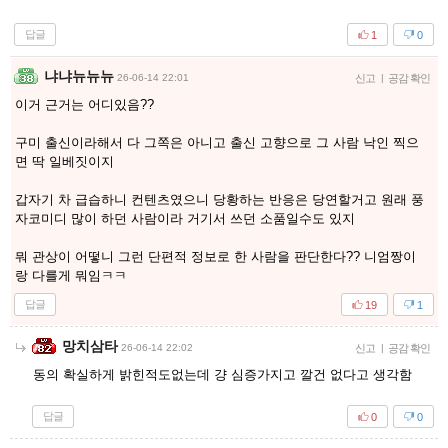
답글
1
0
냐냐뉴뉴뉴
26-06-14 22:01
신고
|
공감 확인
이거 근거는 어디있음??
구미 출신이라해서 다 그쪽은 아니고 출신 고향으로 그 사람 낙인 찍으
면 딱 일베짓이지
갑자기 차 급습하니 컨텐츠였으니 당황하는 반응은 당연할거고 원래 풍
자코미디 많이 하던 사람이라 거기서 쓰던 소품일수도 있지
뭐 관상이 어떻니 그런 단편적 정보로 한 사람을 판단한다?? 니엄짱이
랑 다를게 뭐임ㅋㅋ
답글
19
1
망치삼타
26-06-14 22:02
신고
|
공감 확인
동의 확실하게 밝힌적도없는데 걍 심증가지고 깔건 없다고 생각함
답글
0
0