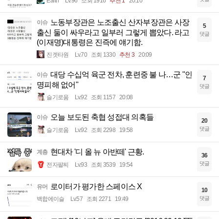
Earth
Lv.96
조회 1916
추천 1
20:10
노동부장관은 노조출신 산자부장관은 사장
이슈
5
출신 둘이 싸우라고 일부러 그렇게 뽑았다. 라고
댓글
(이재명)대통령은 진즉에 얘기함.
진겟타원
Lv.70
조회 1330
추천 3
20:09
대당 수십억 육군 전차, 훈련중 불 나…군 "인
이슈
7
명피해 없어"
댓글
슬기로움
Lv.92
조회 1157
20:08
오늘 보도된 축협 성접대 의혹들
이슈
20
댓글
슬기로움
Lv.92
조회 2298
19:58
현대차 '디 올 뉴 아반떼' 근황.
계층
36
댓글
전자팔찌
Lv.93
조회 3539
19:54
로이터가 평가한 스페이스 X
유머
10
댓글
백합에이슬
Lv.57
조회 2271
19:49