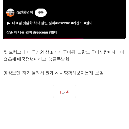
뒷 트렁크에 태극기와 성조기가 구비됨 고향도 구미사람이네 이
쇼츠에 애국청년이라고 댓글폭발함
영상보면 저거 들켜서 뭔가 ㅈㄴ 당황해보이는게 보임
2