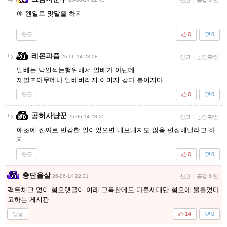
얘 왠일로 맞말을 하지
답글
0
0
레몬과즙
26-06-14 23:08
신고
|
공감 확인
일베는 낙인찍는행위해서 일베가 아닌데
제발ㅈ아무데나 일베버러지 이미지 갖다 붙이지마
답글
0
0
공허사냥꾼
26-06-14 23:35
신고
|
공감 확인
애초에 진짜로 민감한 일이었으면 내보내지도 않음 편집해달라고 하
지
답글
0
0
충단을살
26-06-14 22:21
신고
|
공감 확인
팩트체크 없이 혐오댓글이 이래 그득한데도 다른세대만 혐오에 물들었다
고하는 게시판
답글
14
0