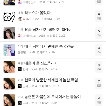
댓글
파아랑망토
Lv.68
조회 342
21:13
타노스가 옳았다
계층
6
댓글
강슬기
Lv.94
조회 613
21:06
요즘 남자 인기 헤어컷 T0P10
기타
5
댓글
파아랑망토
Lv.68
조회 899
21:03
태국 공항에서 민폐인 중국인들
기타
4
댓글
꿻뻵뗗
Lv.90
조회 812
21:02
대운이 올 징조 5가지
계층
4
댓글
입사
Lv.94
조회 755
20:59
한국에 방문한 세계인이 놀란 폭염
이슈
7
댓글
입사
Lv.94
조회 1005
20:57
농촌은 가뭄인데 도시에서는 물놀이
이슈
4
댓글
입사
Lv.94
조회 922
20:55