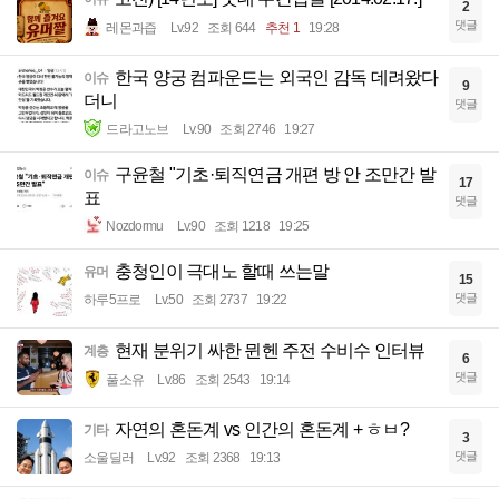
2
댓글
레몬과즙
Lv.92
조회 644
추천 1
19:28
한국 양궁 컴파운드는 외국인 감독 데려왔다
이슈
9
더니
댓글
드라고노브
Lv.90
조회 2746
19:27
구윤철 "기초·퇴직연금 개편 방 안 조만간 발
이슈
17
표
댓글
Nozdormu
Lv.90
조회 1218
19:25
충청인이 극대노 할때 쓰는말
유머
15
댓글
하루5프로
Lv.50
조회 2737
19:22
현재 분위기 싸한 뮌헨 주전 수비수 인터뷰
계층
6
댓글
풀소유
Lv.86
조회 2543
19:14
자연의 혼돈계 vs 인간의 혼돈계 + ㅎㅂ?
기타
3
댓글
소울딜러
Lv.92
조회 2368
19:13