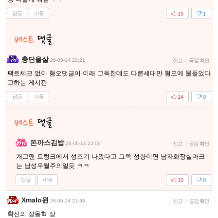
답글
이동
19
1
충단을살
26-06-14 22:21
신고
|
공감 확인
팩트체크 없이 혐오댓글이 이래 그득한데도 다른세대만 혐오에 물들었다
고하는 게시판
답글
이동
14
0
돈까스김밥
26-06-14 22:06
신고
|
공감 확인
개그맨 트렁크에서 성조기 나왔다고 그쪽 성향이면 남자화장실마크
는 남성우월주의일듯 ㅋㅋ
답글
이동
10
0
Xmalo윈
26-06-14 21:38
신고
|
공감 확인
확신의 장동혁 상