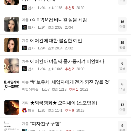
입사
Lv.94
조회 1166
추천 5
20:39
(ㅇㅎ?) M컵 바니걸 실물 체감
계층
16
댓글
입사
Lv.94
조회 2363
20:34
에어컨에 대한 불길한 예언
계층
19
댓글
입사
Lv.94
조회 2014
20:32
에어컨아 며칠째 풀가동시켜 미안하다
계층
6
댓글
입사
Lv.94
조회 1645
추천 2
20:30
靑 '보유세, 세입자에게 전가 되진 않을 것'
이슈
6
댓글
백합에이슬
Lv.57
조회 1218
추천 1
20:22
★외국영화★ 오디세이 (스포없음)
기타
13
댓글
리뷰
Lv.86
조회 1141
추천 6
20:19
"여자친구 구함"
계층
9
댓글