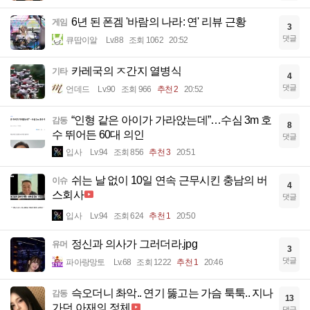
6년 된 폰겜 '바람의 나라: 연' 리뷰 근황
게임
3
댓글
큐땁이알
Lv.88
조회 1062
20:52
카레국의 ㅈ간지 열병식
기타
4
댓글
언데드
Lv.90
조회 966
추천 2
20:52
“인형 같은 아이가 가라앉는데”…수심 3m 호
감동
8
수 뛰어든 60대 의인
댓글
입사
Lv.94
조회 856
추천 3
20:51
쉬는 날 없이 10일 연속 근무시킨 충남의 버
이슈
4
스회사
댓글
입사
Lv.94
조회 624
추천 1
20:50
정신과 의사가 그러더라.jpg
유머
3
댓글
파아랑망토
Lv.68
조회 1222
추천 1
20:46
슥오더니 촤악.. 연기 뚫고는 가슴 툭툭.. 지나
감동
13
가던 아재의 정체
댓글