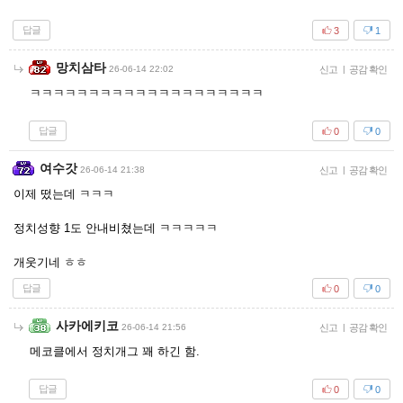
답글
3
1
망치삼타
26-06-14 22:02
신고
|
공감 확인
ㅋㅋㅋㅋㅋㅋㅋㅋㅋㅋㅋㅋㅋㅋㅋㅋㅋㅋㅋㅋ
답글
0
0
여수갓
26-06-14 21:38
신고
|
공감 확인
이제 떴는데 ㅋㅋㅋ
정치성향 1도 안내비쳤는데 ㅋㅋㅋㅋㅋ
개웃기네 ㅎㅎ
답글
0
0
사카에키코
26-06-14 21:56
신고
|
공감 확인
메코클에서 정치개그 꽤 하긴 함.
답글
0
0