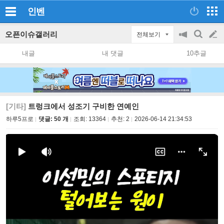
인벤
오픈이슈갤러리
전체보기
공
검
글
지
색
내글
내 댓글
10추글
on/off
쓰
기
[기타]
트렁크에서 성조기 구비한 연예인
하루5프로
댓글: 50 개
조회:
13364
추천:
2
2026-06-14 21:34:53