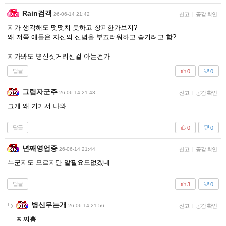
Rain검객
26-06-14 21:42
신고
|
공감 확인
지가 생각해도 떳떳치 못하고 창피한가보지?
왜 저쪽 애들은 자신의 신념을 부끄러워하고 숨기려고 함?
지가봐도 병신짓거리신걸 아는건가
답글
0
0
그림자군주
26-06-14 21:43
신고
|
공감 확인
그게 왜 거기서 나와
답글
0
0
년째영업중
26-06-14 21:44
신고
|
공감 확인
누군지도 모르지만 알필요도없겠네
답글
3
0
병신무는개
26-06-14 21:56
신고
|
공감 확인
찌찌뽕