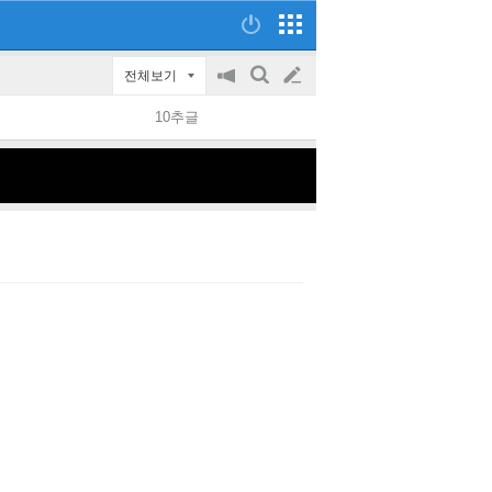
전체보기
공
검
글
지
색
10추글
on/off
쓰
기