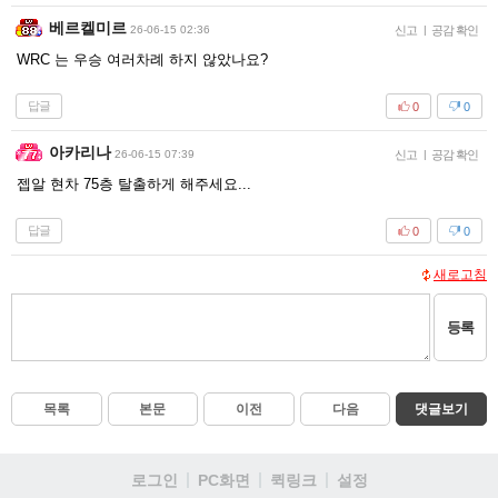
베르켈미르
26-06-15 02:36
신고
|
공감 확인
WRC 는 우승 여러차례 하지 않았나요?
답글
0
0
아카리나
26-06-15 07:39
신고
|
공감 확인
젭알 현차 75층 탈출하게 해주세요...
답글
0
0
새로고침
등록
목록
본문
이전
다음
댓글보기
로그인
PC화면
퀵링크
설정