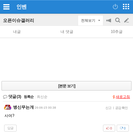
인벤
오픈이슈갤러리
전체보기
공
검
글
지
색
내글
내 댓글
10추글
on/off
쓰
기
[본문 보기]
댓글
(3)
등록순
|
최신순
새로고침
병신무는개
26-06-15 00:38
신고
|
공감 확인
사여?
답글
0
0