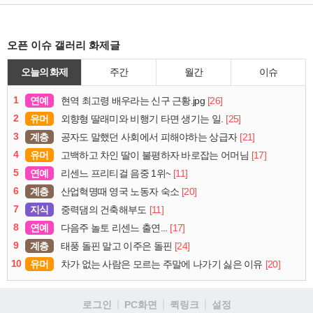
오픈 이슈 갤러리 화제글
오늘의 화제
주간
월간
이슈
1
연예
[26]
현역 최고령 배우라는 신구 근황.jpg
2
유머
[25]
외향형 딸래미와 비행기 타면 생기는 일.
3
계층
[21]
공자도 말했던 사회에서 피해야하는 상급자
4
유머
[17]
고백하고 차인 딸이 불평하자 바로잡는 어머님
5
연예
[11]
리센느 프리티걸 음중 1위~
6
계층
[20]
산업혁명때 영국 노동자 숙소
7
지식
[11]
중력댐의 건축해부도
8
연예
[17]
다음주 놀토 리센느 출연...
9
계층
[24]
태풍 돌핀 말고 이주은 돌핀
10
유머
[20]
차가 없는 사람은 모르는 주말에 나가기 싫은 이유
로그인
PC화면
퀵링크
설정