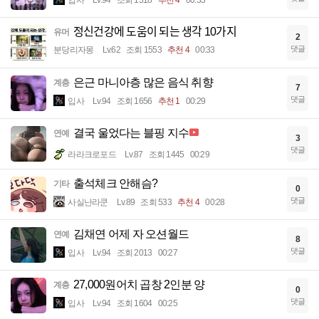
정신건강에 도움이 되는 생각 10가지
유머
2
댓글
분당리자몽
Lv.62
조회 1553
추천 4
00:33
은근 마니아층 많은 음식 취향
계층
7
댓글
입사
Lv.94
조회 1656
추천 1
00:29
결국 울었다는 블핑 지수
연예
3
댓글
라라크로포드
Lv.87
조회 1445
00:29
출석체크 안해슴?
기타
0
댓글
사실난라쿤
Lv.89
조회 533
추천 4
00:28
김채연 어제 자 오션월드
연예
8
댓글
입사
Lv.94
조회 2013
00:27
27,000원어치 곱창 2인분 양
계층
0
댓글
입사
Lv.94
조회 1604
00:25