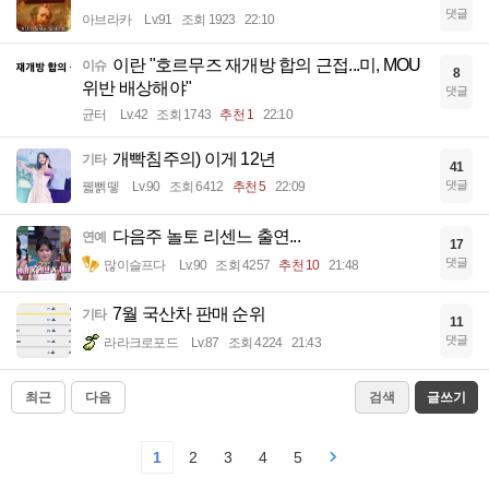
댓글
아브라카
Lv.91
조회 1923
22:10
이란 "호르무즈 재개방 합의 근접...미, MOU
이슈
8
위반 배상해야"
댓글
균터
Lv.42
조회 1743
추천 1
22:10
개빡침주의) 이게 12년
기타
41
댓글
꿻뻵뗗
Lv.90
조회 6412
추천 5
22:09
다음주 놀토 리센느 출연...
연예
17
댓글
많이슬프다
Lv.90
조회 4257
추천 10
21:48
7월 국산차 판매 순위
기타
11
댓글
라라크로포드
Lv.87
조회 4224
21:43
최근
다음
검색
글쓰기
1
2
3
4
5