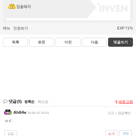
입술돼지
메뉴
인장보기
EXP 71%
목록
본문
이전
다음
댓글쓰기
댓글
(5)
등록순
|
최신순
새로고침
Ah64e
26-06-15 03:02
신고
|
공감 확인
ㅇㄷ
답글
0
0