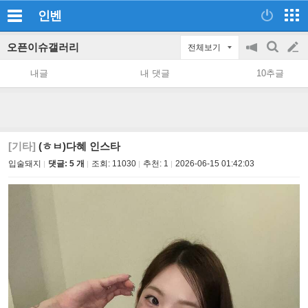
인벤
오픈이슈갤러리
전체보기
공
검
글
지
색
내글
내 댓글
10추글
on/off
쓰
기
[기타]
(ㅎㅂ)다혜 인스타
입술돼지
댓글: 5 개
조회:
11030
추천:
1
2026-06-15 01:42:03