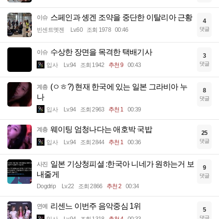
스페인과 솅겐 조약을 중단한 이탈리아 근황
이슈
4
댓글
빈센트멧젠
Lv.60
조회 1978
00:46
수상한 장면을 목격한 택배기사
이슈
3
댓글
입사
Lv.94
조회 1942
추천 9
00:43
(ㅇㅎ?) 현재 한국에 있는 일본 그라비아 누
계층
8
나
댓글
입사
Lv.94
조회 2963
추천 1
00:39
웨이팅 엄청나다는 애호박 국밥
계층
25
댓글
입사
Lv.94
조회 2844
추천 1
00:36
일본 기상청피셜 :한국아 니네가 원하는거 보
사진
9
내줄게
댓글
Dogdrip
Lv.22
조회 2866
추천 2
00:34
리센느 이번주 음악중심 1위
연예
5
댓글
입사
Lv.94
조회 1318
추천 4
00:33