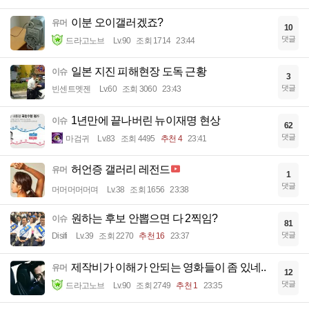
이분 오이갤러겠죠?
유머
10
댓글
드라고노브
Lv.90
조회 1714
23:44
일본 지진 피해현장 도독 근황
이슈
3
댓글
빈센트멧젠
Lv.60
조회 3060
23:43
1년만에 끝나버린 뉴이재명 현상
이슈
62
댓글
마검귀
Lv.83
조회 4495
추천 4
23:41
허언증 갤러리 레전드
유머
1
댓글
머머머머머며
Lv.38
조회 1656
23:38
원하는 후보 안뽑으면 다 2찍임?
이슈
81
댓글
Disifi
Lv.39
조회 2270
추천 16
23:37
제작비가 이해가 안되는 영화들이 좀 있네..
유머
12
댓글
드라고노브
Lv.90
조회 2749
추천 1
23:35