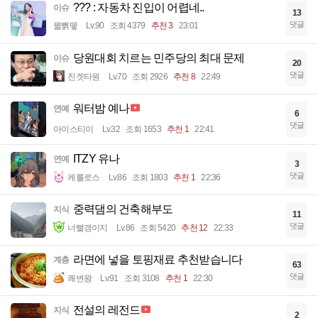
??? : 자동차 진입이 어렵네..
이슈
13
댓글
꿻뻵뗗
Lv.90
조회 4379
추천 3
23:01
당원대회 치르는 민주당의 최대 문제
이슈
20
댓글
진겟타원
Lv.70
조회 2926
추천 8
22:49
워터밤 예나
연예
6
댓글
아이스티이
Lv.32
조회 1653
추천 1
22:41
ITZY 유나
연예
3
댓글
케를로스
Lv.86
조회 1803
추천 1
22:36
중력댐의 건축해부도
지식
11
댓글
너빨갱이지
Lv.86
조회 5420
추천 12
22:33
라면에 넣을 토핑재료 추천받습니다
계층
63
댓글
쾌변왕
Lv.91
조회 3108
추천 1
22:30
전설의 레전드
지식
2