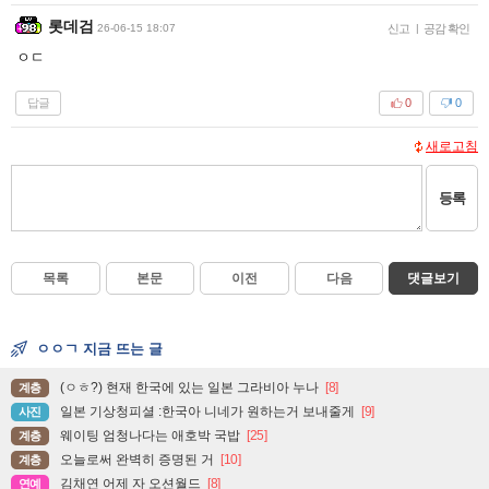
롯데검
26-06-15 18:07
신고
|
공감 확인
ㅇㄷ
답글
0
0
새로고침
등록
목록
본문
이전
다음
댓글보기
ㅇㅇㄱ 지금 뜨는 글
(ㅇㅎ?) 현재 한국에 있는 일본 그라비아 누나
[8]
계층
일본 기상청피셜 :한국아 니네가 원하는거 보내줄게
[9]
사진
웨이팅 엄청나다는 애호박 국밥
[25]
계층
오늘로써 완벽히 증명된 거
[10]
계층
김채연 어제 자 오션월드
[8]
연예