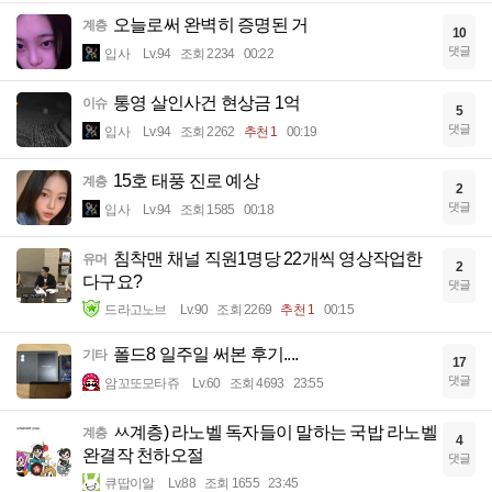
오늘로써 완벽히 증명된 거
계층
10
댓글
입사
Lv.94
조회 2234
00:22
통영 살인사건 현상금 1억
이슈
5
댓글
입사
Lv.94
조회 2262
추천 1
00:19
15호 태풍 진로 예상
계층
2
댓글
입사
Lv.94
조회 1585
00:18
침착맨 채널 직원1명당 22개씩 영상작업한
유머
2
다구요?
댓글
드라고노브
Lv.90
조회 2269
추천 1
00:15
폴드8 일주일 써본 후기....
기타
17
댓글
암꼬또모타쥬
Lv.60
조회 4693
23:55
ㅆ계층) 라노벨 독자들이 말하는 국밥 라노벨
계층
4
완결작 천하오절
댓글
큐땁이알
Lv.88
조회 1655
23:45