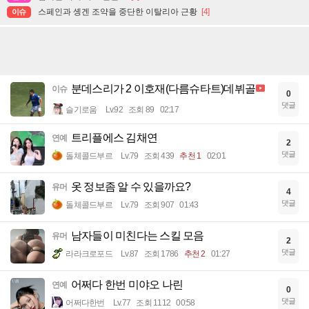
스페인과 솅겐 조약을 중단한 이탈리아 근황
[4]
이슈
분데스리가 2 이호재(다름슈타트)데뷔골
이슈
0
댓글
슬기로움
Lv.92
조회 89
02:17
트리플에스 김채연
연예
2
댓글
돌체콜드부르
Lv.79
조회 439
추천 1
02:01
옷 정보좀 알 수 있을까요?
유머
4
댓글
돌체콜드부르
Lv.79
조회 907
01:43
남자들이 미친다는 스킬 모음
유머
2
댓글
라라크로포드
Lv.87
조회 1786
추천 2
01:27
어쩌다 한번 미야오 나린
연예
0
댓글
어쩌다한번
Lv.77
조회 1112
00:58