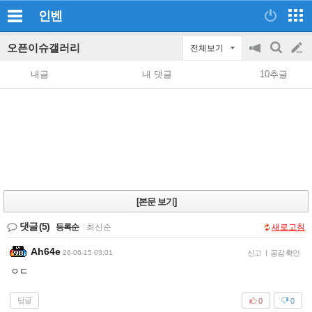
인벤
오픈이슈갤러리
전체보기
공
검
글
지
색
내글
내 댓글
10추글
on/off
쓰
기
[본문 보기]
댓글
(5)
등록순
|
최신순
새로고침
Ah64e
26-06-15 03:01
신고
|
공감 확인
ㅇㄷ
답글
0
0