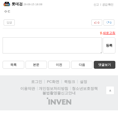
롯데검
26-06-15 18:08
신고
|
공감 확인
ㅇㄷ
답글
0
0
새로고침
등록
목록
본문
이전
다음
댓글보기
로그인
PC화면
퀵링크
설정
청소년보호정책
이용약관
개인정보처리방침
▲
불법촬영물신고안내
(주)
인
벤