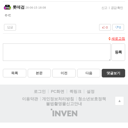
롯데검
26-06-15 18:08
신고
|
공감 확인
ㅇㄷ
답글
0
0
새로고침
등록
목록
본문
이전
다음
댓글보기
로그인
PC화면
퀵링크
설정
청소년보호정책
이용약관
개인정보처리방침
▲
불법촬영물신고안내
(주)
인
벤