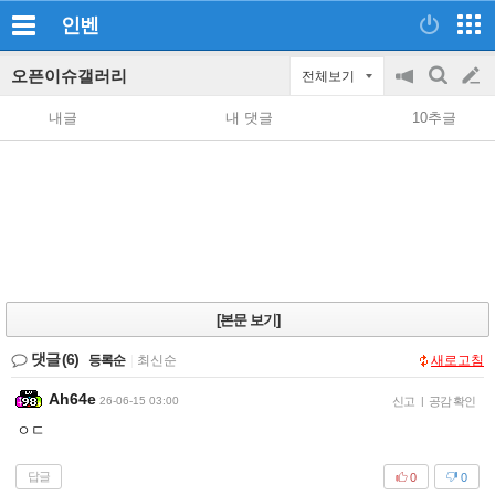
인벤
오픈이슈갤러리
전체보기
공
검
글
지
색
내글
내 댓글
10추글
on/off
쓰
기
[본문 보기]
댓글
(6)
등록순
|
최신순
새로고침
Ah64e
26-06-15 03:00
신고
|
공감 확인
ㅇㄷ
답글
0
0