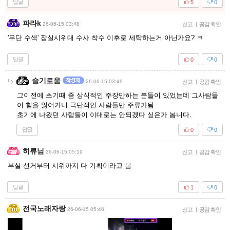
답글
5
0
파라k
26-06-15 03:48
신고
|
공감 확인
'무단 수색' 잠실시위대 수사 착수 이후로 세탁하는거 아닌가요? ㅋ
답글
0
0
슬기로움
26-06-15 03:49
신고
|
공감 확인
그이전에 초기때 좀 상식적인 주장만하는 분들이 있었는데 그사람들
이 힘을 잃어가니 극단적인 사람들만 주류가됨
초기에 나왔던 사람들이 이대로는 안되겠다 싶은가 봅니다.
답글
0
0
히류님
26-06-15 05:19
신고
|
공감 확인
부실 선거부터 시위까지 다 기획이라고 봄
답글
1
0
전국노래자랑
26-06-15 05:46
신고
|
공감 확인