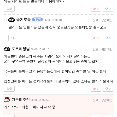
되는 사이트 들을 만들거나 이용해야지?
답글
0
0
슬기로움
26-06-15 02:04
신고
|
공감 확인
갤러리는 만들기는 했는데 진짜 중요한곳은 오픈채팅방 같더군요.
답글
0
0
포로리형님
26-06-15 02:10
신고
|
공감 확인
저들한테 좋은소리 해주는 사람이 오히려 사기꾼이라는걸
굳이 꾸역꾸역 똥인지 된장인지 찍어먹어보고 당해봐야 알겠지
극우들에 놀아나고 이용당하는것에서 벗어난건 축하할 일 이긴 한데
참정권훼손 이라는 정치적레토릭이 설득력이 있냐 없냐는 별개의 문제다
답글
1
0
가우리주신
26-06-15 02:52
신고
|
공감 확인
기사 요약 : 베충이 이미지 세탁 중