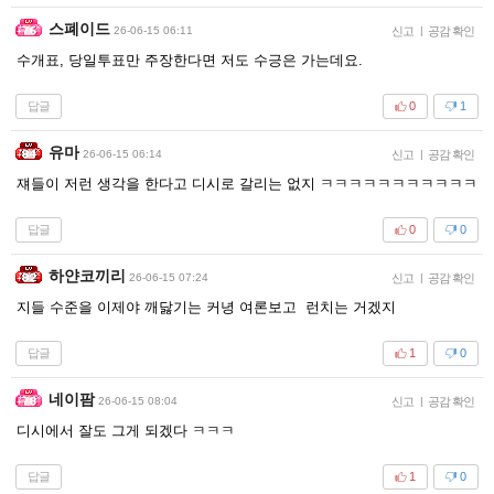
스폐이드
26-06-15 06:11
신고
|
공감 확인
수개표, 당일투표만 주장한다면 저도 수긍은 가는데요.
답글
0
1
유마
26-06-15 06:14
신고
|
공감 확인
쟤들이 저런 생각을 한다고 디시로 갈리는 없지 ㅋㅋㅋㅋㅋㅋㅋㅋㅋㅋㅋ
답글
0
0
하얀코끼리
26-06-15 07:24
신고
|
공감 확인
지들 수준을 이제야 깨닳기는 커녕 여론보고 런치는 거겠지
답글
1
0
네이팜
26-06-15 08:04
신고
|
공감 확인
디시에서 잘도 그게 되겠다 ㅋㅋㅋ
답글
1
0