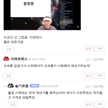
누군간 선 그었음. 이제와서.
짤은 퍼온거임
답글
0
0
아레트레스
26-06-15 06:05
신고
|
공감 확인
오세훈 집앞가서 시위해야지 오세훈이 사퇴해야 재선거하는대
답글
1
0
슬기로움
26-06-15 06:08
신고
|
공감 확인
올공 시위대는 전국 재선거를 원하는터라.게다가 사전투표도 하지말
고 수개표 당일투표.
답글
0
0