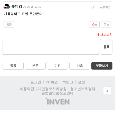
롯데검
26-06-15 18:49
신고
|
공감 확인
대통령되도 요일 못만든다
답글
0
0
새로고침
등록
목록
본문
이전
다음
댓글보기
로그인
PC화면
퀵링크
설정
청소년보호정책
이용약관
개인정보처리방침
▲
불법촬영물신고안내
(주)
인
벤