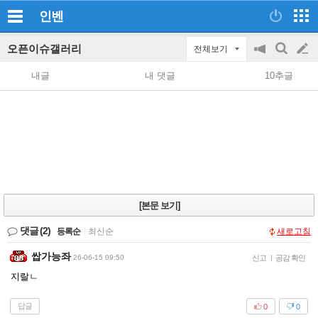
인벤
오픈이슈갤러리
전체보기
공
검
글
지
색
내글
내 댓글
10추글
on/off
쓰
기
[본문 보기]
댓글
(2)
등록순
|
최신순
새로고침
쌉가능좌
26-06-15 09:50
신고
|
공감 확인
지랄ㄴ
답글
0
0