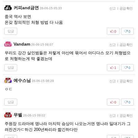
커피and금연
26-06-15 05:33
신고
|
공감 확인
중국 역사 보면
온갖 창의적인 처형 방법 다 나옴
답글
0
0
Vandam
26-06-15 06:07
신고
|
공감 확인
우리도 강간 살인범들은 저렇게 야산에 묶어서 아디다스 모기 처형법으
로 처형하는게 딱 좋겠는데
답글
1
0
예수스님
26-06-15 06:29
신고
|
공감 확인
ㅇㄷ
답글
0
0
무벨
26-06-15 09:02
신고
|
공감 확인
주원장 드라마에 명나라 마지막 승상이 나오는거면 명나라 일대기가 그
려진건가ㄷ하긴 200년짜리라 짧긴하다만