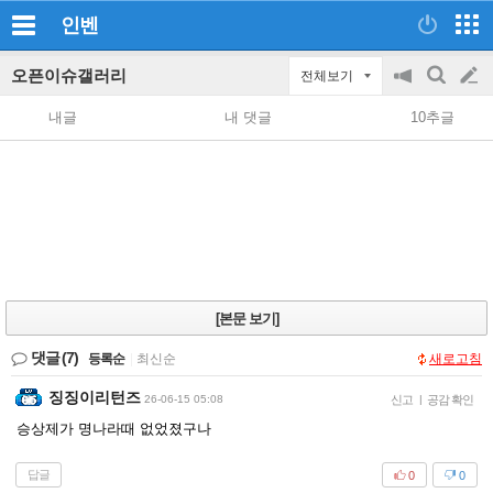
인벤
오픈이슈갤러리
전체보기
공
검
글
지
색
내글
내 댓글
10추글
on/off
쓰
기
[본문 보기]
댓글
(7)
등록순
|
최신순
새로고침
징징이리턴즈
26-06-15 05:08
신고
|
공감 확인
승상제가 명나라때 없었졌구나
답글
0
0