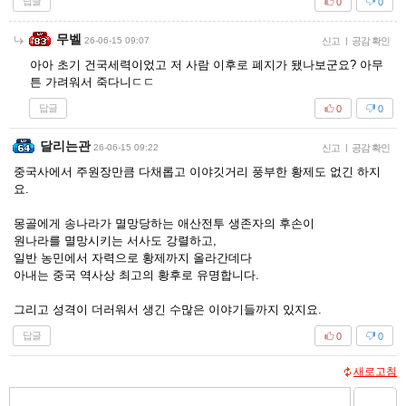
답글
0
0
무벨
26-06-15 09:07
신고
|
공감 확인
아아 초기 건국세력이었고 저 사람 이후로 폐지가 됐나보군요? 아무
튼 가려워서 죽다니ㄷㄷ
답글
0
0
달리는관
26-06-15 09:22
신고
|
공감 확인
중국사에서 주원장만큼 다채롭고 이야깃거리 풍부한 황제도 없긴 하지
요.
몽골에게 송나라가 멸망당하는 애산전투 생존자의 후손이
원나라를 멸망시키는 서사도 강렬하고,
일반 농민에서 자력으로 황제까지 올라간데다
아내는 중국 역사상 최고의 황후로 유명합니다.
그리고 성격이 더러워서 생긴 수많은 이야기들까지 있지요.
답글
0
0
새로고침