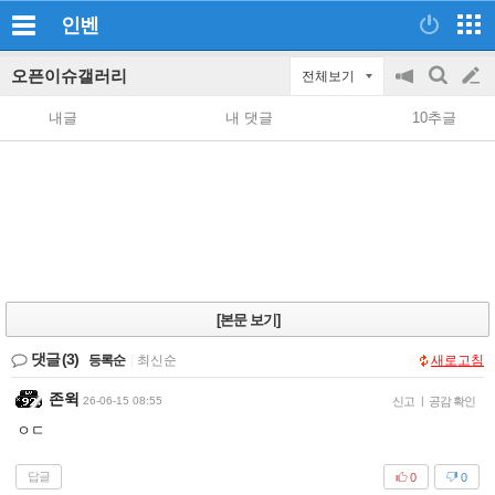
인벤
오픈이슈갤러리
전체보기
공
검
글
지
색
내글
내 댓글
10추글
on/off
쓰
기
[본문 보기]
댓글
(3)
등록순
|
최신순
새로고침
존윅
26-06-15 08:55
신고
|
공감 확인
ㅇㄷ
답글
0
0