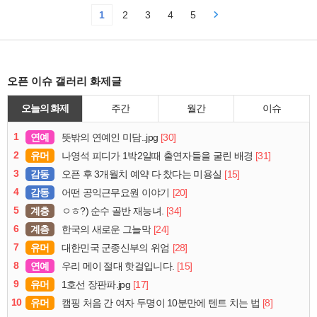
1
2
3
4
5
오픈 이슈 갤러리 화제글
오늘의 화제
주간
월간
이슈
1
연예
[30]
뜻밖의 연예인 미담..jpg
2
유머
[31]
나영석 피디가 1박2일때 출연자들을 굴린 배경
3
감동
[15]
오픈 후 3개월치 예약 다 찼다는 미용실
4
감동
[20]
어떤 공익근무요원 이야기
5
계층
[34]
ㅇㅎ?) 순수 골반 재능녀.
6
계층
[24]
한국의 새로운 그늘막
7
유머
[28]
대한민국 군종신부의 위엄
8
연예
[15]
우리 메이 절대 핫걸입니다.
9
유머
[17]
1호선 장판파.jpg
10
유머
[8]
캠핑 처음 간 여자 두명이 10분만에 텐트 치는 법