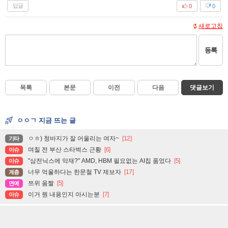
답글
0
0
새로고침
등록
목록
본문
이전
다음
댓글보기
ㅇㅇㄱ 지금 뜨는 글
ㅇㅎ) 청바지가 잘 어울리는 여자~
[12]
기타
며칠 전 부산 스타벅스 근황
[6]
이슈
"삼전닉스에 악재?" AMD, HBM 필요없는 AI칩 품었다
[5]
이슈
너무 억울하다는 한문철 TV 제보자
[17]
계층
쯔위 움짤
[5]
연예
이거 뭔 내용인지 아시는분
[7]
이슈