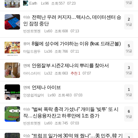
댓글
Earth
Lv.96
조회 557
07:23
전력난 우려 커지자…텍사스, 데이터센터 승
이슈
2
인 잠정 중단
댓글
빈센트멧젠
Lv.60
조회 608
07:13
8월에 성수에 가야하는 이유 (feat. 드래곤볼)
유머
5
댓글
마일드원두
Lv.36
조회 766
07:11
안원잘부 시즌2 제나의 뿌리를 찾아서
연예
3
댓글
아이스티이
Lv.32
조회 663
추천 1
07:07
언제나 아이브
연예
1
댓글
인생쉽게살어
Lv.60
조회 483
07:03
“벌써 폭락 충격 가셨나” 개미들 ‘빚투’ 또 시
이슈
6
작…신용융자잔고 하루만에 1조 증가
댓글
빈센트멧젠
Lv.60
조회 745
07:03
“트럼프 일가에 30억 왜 줬나”…美 민주, 韓 기
이슈