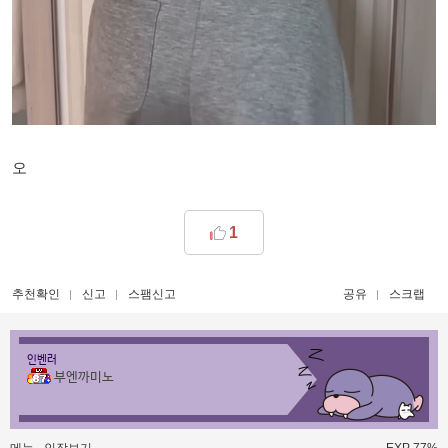
오
1
추천확인
신고
스팸신고
공유
스크랩
인벤러
부엔까미노