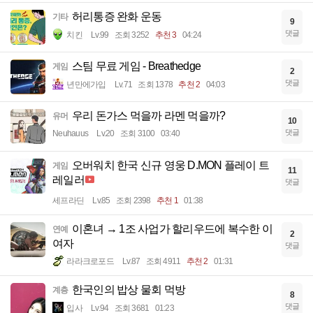
허리통증 완화 운동
기타
9
댓글
치킨
Lv.99
조회 3252
추천 3
04:24
스팀 무료 게임 - Breathedge
게임
2
댓글
년만에가입
Lv.71
조회 1378
추천 2
04:03
우리 돈가스 먹을까 라멘 먹을까?
유머
10
댓글
Neuhauus
Lv.20
조회 3100
03:40
오버워치 한국 신규 영웅 D.MON 플레이 트
게임
11
레일러
댓글
세프라딘
Lv.85
조회 2398
추천 1
01:38
이혼녀 → 1조 사업가 할리우드에 복수한 이
연예
2
여자
댓글
라라크로포드
Lv.87
조회 4911
추천 2
01:31
한국인의 밥상 물회 먹방
계층
8
댓글
입사
Lv.94
조회 3681
01:23