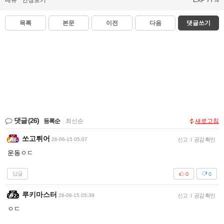
메뉴
인장보기
EXP 77%
목록
본문
이전
다음
댓글쓰기
댓글
(26)
등록순
|
최신순
새로고침
쏘고튀어
26-06-15 05:07
신고
|
공감 확인
운동ㅇㄷ
답글
0
0
루키마스터
26-06-15 05:39
신고
|
공감 확인
ㅇㄷ