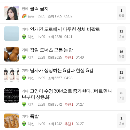
클릭 금지
연예
1
댓글
뇸뇸
Lv.85
조회 1765
05:02
안개낀 도로에서 마주한 성체 버팔로
기타
11
댓글
치킨
Lv.99
조회 2839
04:41
찹쌀 도너츠 근본 논란
기타
16
댓글
치킨
Lv.99
조회 2625
추천 1
04:40
남자가 상상하는 G컵과 현실 G컵
기타
11
댓글
치킨
Lv.99
조회 6657
04:28
고양이 수명 30년으로 증가한다...'빠르면 내
기타
8
년부터 상용화'
댓글
치킨
Lv.99
조회 3572
추천 1
04:27
족발
기타
1
댓글
치킨
Lv.99
조회 1242
추천 1
04:27