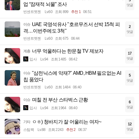
3
업 “잠재적 뇌물” 조사
댓글
빈센트멧젠
Lv.60
조회 899
추천 1
06:51
UAE 국영석유사 "호르무즈서 선박 15척 피
이슈
2
격…이번주에도 3척"
댓글
빈센트멧젠
Lv.60
조회 675
06:44
너무 억울하다는 한문철 TV 제보자
계층
17
댓글
입사
Lv.94
조회 1485
06:42
"삼전닉스에 악재?" AMD, HBM 필요없는 AI
이슈
5
칩 품었다
댓글
빈센트멧젠
Lv.60
조회 1484
06:40
며칠 전 부산 스타벅스 근황
이슈
6
댓글
입사
Lv.94
조회 1964
06:40
ㅇㅎ) 청바지가 잘 어울리는 여자~
기타
12
댓글
스팀팩
Lv.88
조회 2243
추천 2
06:37