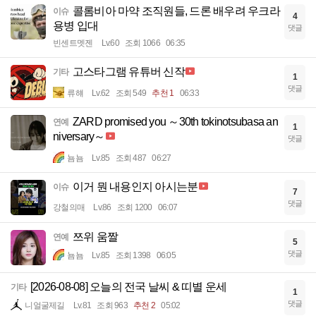
콜롬비아 마약 조직원들, 드론 배우려 우크라
이슈
4
용병 입대
댓글
빈센트멧젠
Lv.60
조회 1066
06:35
고스타그램 유튜버 신작
기타
1
댓글
류햬
Lv.62
조회 549
추천 1
06:33
ZARD promised you ～30th tokinotsubasa an
연예
1
niversary～
댓글
뇸뇸
Lv.85
조회 487
06:27
이거 뭔 내용인지 아시는분
이슈
7
댓글
강철의매
Lv.86
조회 1200
06:07
쯔위 움짤
연예
5
댓글
뇸뇸
Lv.85
조회 1398
06:05
[2026-08-08] 오늘의 전국 날씨 & 띠별 운세
기타
1
댓글
니얼굴제길
Lv.81
조회 963
추천 2
05:02