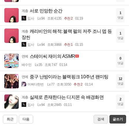
서로 민망한 순간
계층
1
댓글
입사
Lv.94
조회 4135
추천 2
01:19
캐리비안의 해적: 블랙 펄의 저주 조니 뎁 등
계층
1
장씬
댓글
입사
Lv.94
조회 3868
추천 1
01:15
스테이씨 재이의 ASMR
연예
0
댓글
배수민
Lv.35
조회 747
01:14
중구 난방이라는 블랙핑크 10주년 팬미팅
연예
12
댓글
어쩌다한번
Lv.77
조회 3350
추천 2
01:14
실제로 존재한다는 디지몬 속 배경화면
계층
2
댓글
입사
Lv.94
조회 2845
01:11
최근
다음
검색
글쓰기