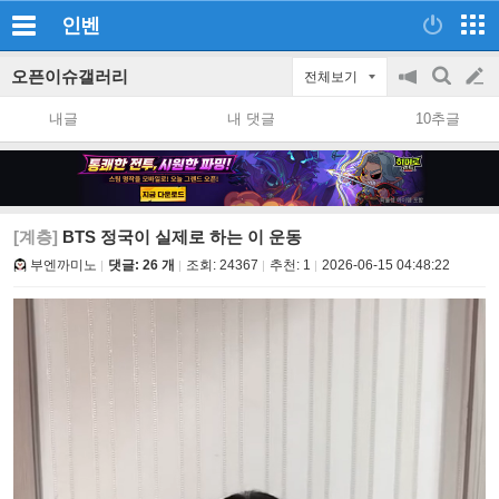
인벤
오픈이슈갤러리
전체보기
공
검
글
지
색
내글
내 댓글
10추글
on/off
쓰
기
[계층]
BTS 정국이 실제로 하는 이 운동
부엔까미노
댓글: 26 개
조회:
24367
추천:
1
2026-06-15 04:48:22