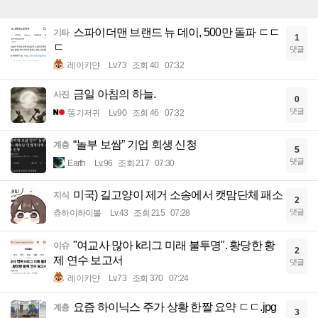
스파이더맨 브랜드 뉴 데이, 500만 돌파 ㄷㄷ
기타
1
ㄷ
댓글
레이키얀
Lv.73
조회 40
07:32
금일 아침의 하늘.
사진
0
댓글
똥기저귀
Lv.90
조회 46
07:32
“놀부 보쌈” 기업 회생 신청
계층
5
댓글
Earth
Lv.96
조회 217
07:30
미국) 길고양이 제거 소송에서 캣맘단체 패소
지식
2
댓글
츄하이하이볼
Lv.43
조회 215
07:28
"여교사 많아 k리그 미래 불투명". 황당한 황
이슈
2
제 연수 보고서
댓글
레이키얀
Lv.73
조회 370
07:24
요즘 하이닉스 주가 상황 한짤 요약 ㄷㄷ.jpg
계층
3