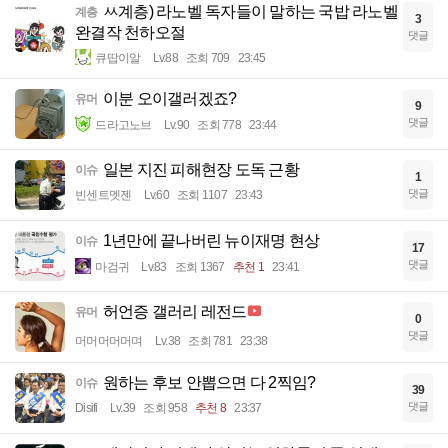
ㅆ계층) 라노벨 독자들이 말하는 국밥 라노벨
계층
3
완결작 천하오절
댓글
큐땁이알
Lv.88
조회 709
23:45
이분 오이갤러겠죠?
유머
9
댓글
드라고노브
Lv.90
조회 778
23:44
일본 지진 피해현장 도독 근황
이슈
1
댓글
빈센트멧젠
Lv.60
조회 1107
23:43
1년만에 끝나버린 뉴이재명 현상
이슈
17
댓글
마검귀
Lv.83
조회 1367
추천 1
23:41
허언증 갤러리 레전드
유머
0
댓글
머머머머머며
Lv.38
조회 781
23:38
원하는 후보 안뽑으면 다 2찍임?
이슈
39
댓글
Disifi
Lv.39
조회 958
추천 8
23:37