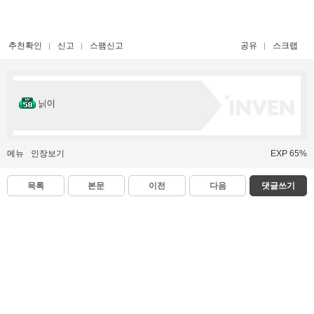
추천확인
신고
스팸신고
공유
스크랩
닑이
메뉴
인장보기
EXP 65%
목록
본문
이전
다음
댓글쓰기