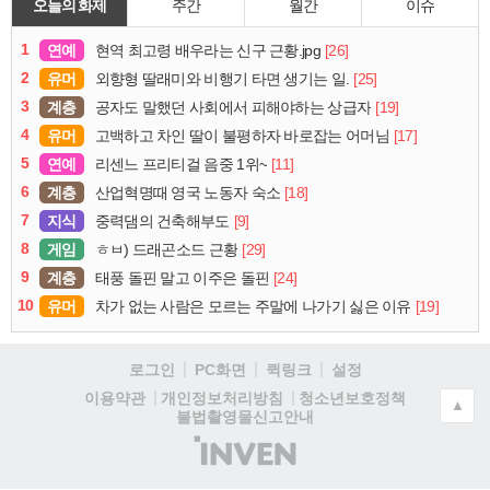
오늘의 화제
주간
월간
이슈
1
연예
[26]
현역 최고령 배우라는 신구 근황.jpg
2
유머
[25]
외향형 딸래미와 비행기 타면 생기는 일.
3
계층
[19]
공자도 말했던 사회에서 피해야하는 상급자
4
유머
[17]
고백하고 차인 딸이 불평하자 바로잡는 어머님
5
연예
[11]
리센느 프리티걸 음중 1위~
6
계층
[18]
산업혁명때 영국 노동자 숙소
7
지식
[9]
중력댐의 건축해부도
8
게임
[29]
ㅎㅂ) 드래곤소드 근황
9
계층
[24]
태풍 돌핀 말고 이주은 돌핀
10
유머
[19]
차가 없는 사람은 모르는 주말에 나가기 싫은 이유
로그인
PC화면
퀵링크
설정
청소년보호정책
이용약관
개인정보처리방침
▲
불법촬영물신고안내
(주)
인