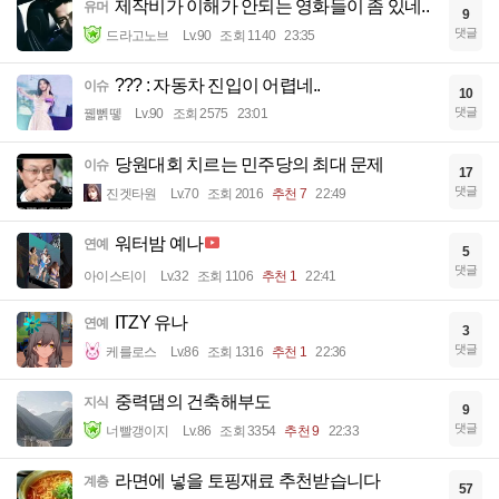
제작비가 이해가 안되는 영화들이 좀 있네..
유머
9
댓글
드라고노브
Lv.90
조회 1140
23:35
??? : 자동차 진입이 어렵네..
이슈
10
댓글
꿻뻵뗗
Lv.90
조회 2575
23:01
당원대회 치르는 민주당의 최대 문제
이슈
17
댓글
진겟타원
Lv.70
조회 2016
추천 7
22:49
워터밤 예나
연예
5
댓글
아이스티이
Lv.32
조회 1106
추천 1
22:41
ITZY 유나
연예
3
댓글
케를로스
Lv.86
조회 1316
추천 1
22:36
중력댐의 건축해부도
지식
9
댓글
너빨갱이지
Lv.86
조회 3354
추천 9
22:33
라면에 넣을 토핑재료 추천받습니다
계층
57