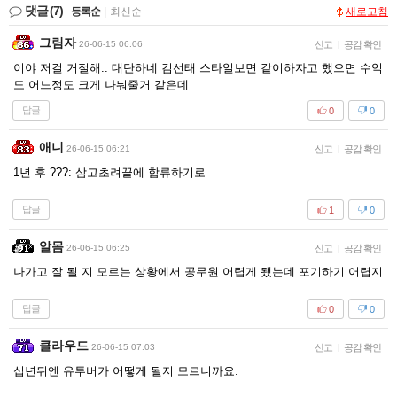
댓글
(7)
등록순
|
최신순
새로고침
그림자
26-06-15 06:06
신고
|
공감 확인
이야 저걸 거절해.. 대단하네 김선태 스타일보면 같이하자고 했으면 수익
도 어느정도 크게 나눠줄거 같은데
답글
0
0
애니
26-06-15 06:21
신고
|
공감 확인
1년 후 ???: 삼고초려끝에 합류하기로
답글
1
0
알몸
26-06-15 06:25
신고
|
공감 확인
나가고 잘 될 지 모르는 상황에서 공무원 어렵게 됐는데 포기하기 어렵지
답글
0
0
클라우드
26-06-15 07:03
신고
|
공감 확인
십년뒤엔 유투버가 어떻게 될지 모르니까요.