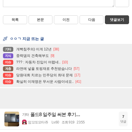
목록
본문
이전
다음
댓글보기
ㅇㅇㄱ 지금 뜨는 글
개빡침주의) 이게 12년
[38]
기타
중력댐의 건축해부도
[9]
지식
??? : 자동차 진입이 어렵네..
[10]
이슈
라면에 넣을 토핑재료 추천받습니다
[57]
계층
당원대회 치르는 민주당의 최대 문제
[17]
이슈
확실히 이재명은 무서운 사람이네요..
[41]
이슈
폴드8 일주일 써본 후기....
기타
7
댓글
암꼬또모타쥬
Lv.60
조회 919
23:55