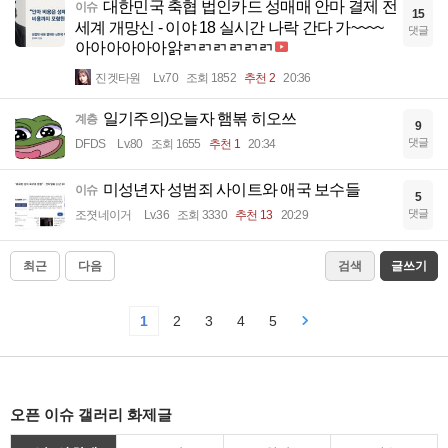
대한민국 축협 법인카드 성매매 안마 결제 전
이슈
15
세계 개망신 - 이야 18 실시간 나락 간다 가~~~~
댓글
아아아아아아앍ㄺㄺㄺㄺㄺㄺ
진겟타원
Lv.70
조회 1852
추천 2
20:36
일기주의)오늘자 햄볶 히오쓰
계층
9
댓글
DFDS
Lv.80
조회 1655
추천 1
20:34
미성년자 성범죄 사이트와 애국 보수들
이슈
5
댓글
조졋네이거
Lv.36
조회 3330
추천 13
20:29
최근
다음
검색
글쓰기
1
2
3
4
5
오픈 이슈 갤러리 화제글