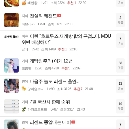
댓글
쾌변왕
Lv.91
조회 2324
추천 1
22:30
전설의 레전드
지식
2
댓글
아브라카
Lv.91
조회 1465
22:10
이란 "호르무즈 재개방 합의 근접...미, MOU
이슈
7
위반 배상해야"
댓글
균터
Lv.42
조회 1409
추천 1
22:10
개빡침주의) 이게 12년
기타
38
댓글
꿻뻵뗗
Lv.90
조회 4730
추천 5
22:09
다음주 놀토 리센느 출연...
연예
13
댓글
많이슬프다
Lv.90
조회 3126
추천 7
21:48
7월 국산차 판매 순위
기타
10
댓글
라라크로포드
Lv.87
조회 3314
21:43
리센느 쫑알대는 메이
연예
7