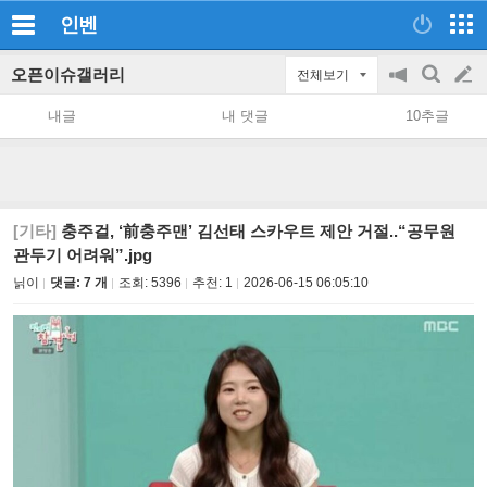
인벤
오픈이슈갤러리
전체보기
공
검
글
지
색
내글
내 댓글
10추글
on/off
쓰
기
[기타]
충주걸, ‘前충주맨’ 김선태 스카우트 제안 거절..“공무원
관두기 어려워”.jpg
닑이
댓글: 7 개
조회:
5396
추천:
1
2026-06-15 06:05:10