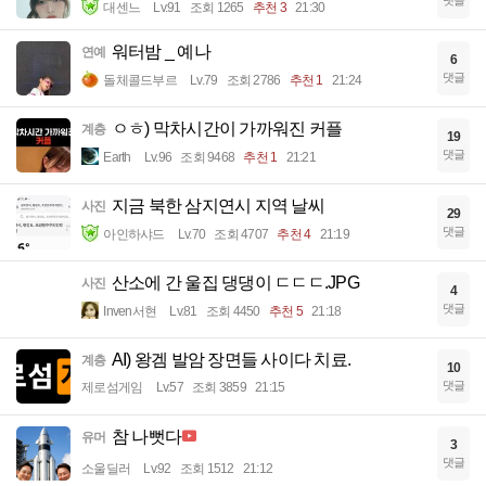
댓글
대센느
Lv.91
조회 1265
추천 3
21:30
워터밤 _ 예나
연예
6
댓글
돌체콜드부르
Lv.79
조회 2786
추천 1
21:24
ㅇㅎ) 막차시간이 가까워진 커플
계층
19
댓글
Earth
Lv.96
조회 9468
추천 1
21:21
지금 북한 삼지연시 지역 날씨
사진
29
댓글
아인하샤드
Lv.70
조회 4707
추천 4
21:19
산소에 간 울집 댕댕이 ㄷㄷㄷ.JPG
사진
4
댓글
Inven서현
Lv.81
조회 4450
추천 5
21:18
AI) 왕겜 발암 장면들 사이다 치료.
계층
10
댓글
제로섬게임
Lv.57
조회 3859
21:15
참 나뻣다
유머
3
댓글
소울딜러
Lv.92
조회 1512
21:12