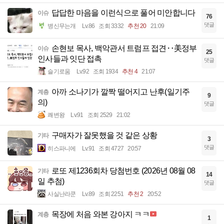
답답한 마음을 이런식으로 풀어 미안합니다
이슈
76
댓글
병신무는개
Lv.86
조회 3332
추천 20
21:09
손현보 목사, 백악관서 트럼프 접견‥美정부
이슈
25
인사들과 잇단 접촉
댓글
슬기로움
Lv.92
조회 1934
추천 4
21:07
아까 소나기가 깔짝 떨어지고 난후(일기주
계층
9
의)
댓글
쾌변왕
Lv.91
조회 2529
21:02
구매자가 잘못했을 것 같은 상황
기타
3
댓글
히스파니에
Lv.91
조회 4727
20:57
로또 제1236회차 당첨번호 (2026년 08월 08
기타
14
일 추첨)
댓글
사실난라쿤
Lv.89
조회 2251
추천 2
20:52
목장에 처음 와본 강아지 ㅋㅋ
계층
1