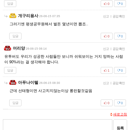
답글
0
0
개구리용사
26-06-15 07:35
신고
|
공감 확인
그러기엔 평생공무원해서 벌돈 몇년이면 뽑죠..
답글
0
0
어리양
26-06-15 08:14
신고
|
공감 확인
유투버도 우리가 성공한 사람들만 보니까 쉬워보이는 거지 망하는 사람
이 90%라는 걸 생각해야 합니다.
답글
1
0
아푸나이텔
26-06-15 08:30
신고
|
공감 확인
근데 선태형이면 사고치지않는이상 롱런할것같음
답글
0
0
새로고침
등록