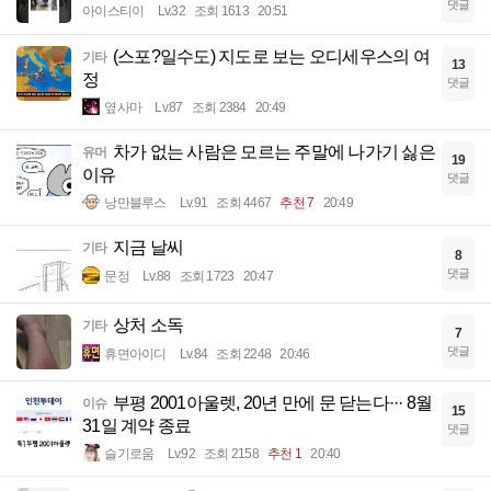
댓글
아이스티이
Lv.32
조회 1613
20:51
(스포?일수도) 지도로 보는 오디세우스의 여
기타
13
정
댓글
옆사마
Lv.87
조회 2384
20:49
차가 없는 사람은 모르는 주말에 나가기 싫은
유머
19
이유
댓글
낭만블루스
Lv.91
조회 4467
추천 7
20:49
지금 날씨
기타
8
댓글
문정
Lv.88
조회 1723
20:47
상처 소독
기타
7
댓글
휴면아이디
Lv.84
조회 2248
20:46
부평 2001아울렛, 20년 만에 문 닫는다··· 8월
이슈
15
31일 계약 종료
댓글
슬기로움
Lv.92
조회 2158
추천 1
20:40