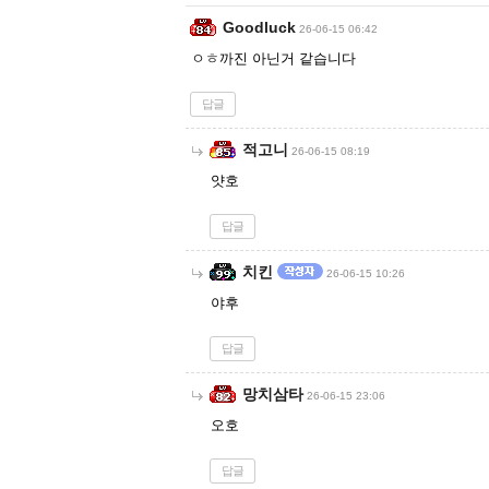
Goodluck
26-06-15 06:42
ㅇㅎ까진 아닌거 같습니다
답글
적고니
26-06-15 08:19
얏호
답글
치킨
26-06-15 10:26
야후
답글
망치삼타
26-06-15 23:06
오호
답글