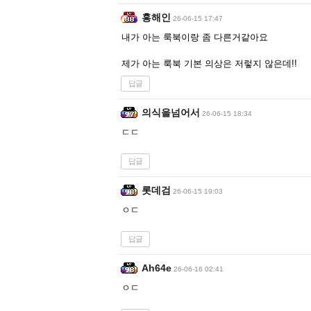
홍해인
26-06-15 17:47
내가 아는 룩북이랑 좀 다른거같아요
제가 아는 룩북 기본 의상은 저렇지 않은데!!
답글
의식을넘어서
26-06-15 18:34
ㄷㄷ
답글
롯데검
26-06-15 19:03
ㅇㄷ
답글
Ah64e
26-06-16 02:41
ㅇㄷ