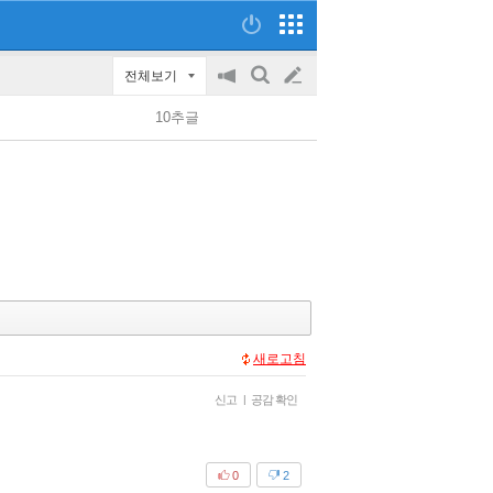
전체보기
공
검
글
지
색
10추글
on/off
쓰
기
새로고침
신고
|
공감 확인
0
2