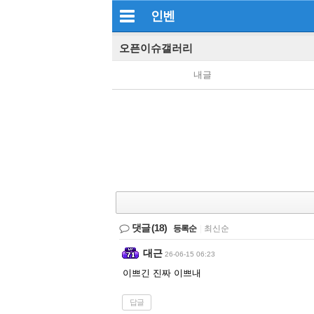
인벤
오픈이슈갤러리
내글
댓글
(18)
등록순
|
최신순
대근
26-06-15 06:23
이쁘긴 진짜 이쁘내
답글