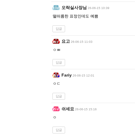
오락실사장님
26-06-15 10:39
떨떠름한 표정인데도 예쁨
답글
요고
26-06-15 11:03
ㅇㅃ
답글
Fariy
26-06-15 12:01
ㅇㄷ
답글
쉬세요
26-06-15 15:16
ㅇ
답글