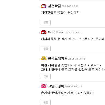
깊은빡침
26-06-15 06:40
저런것들은 똑같이 해줘야됨
답글
Goodluck
26-06-15 06:40
애새끼들을 못 팰거 같으면 부모를 대신 존나패
답글
전국노래자랑
26-06-15 06:43
이런 새끼들을 촉법이니까 교정 시키겠다고?
그래서 얼마나 좋은 교정을 했길래 좋은 사회가
답글
고양고앵이
26-06-15 06:43
손가락 두어개씩은 자르면 되지않을까
답글