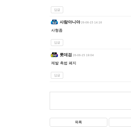
답글
사람아니야
26-06-15 14:16
사형좀
답글
롯데검
26-06-15 19:04
제발 촉법 폐지
답글
목록