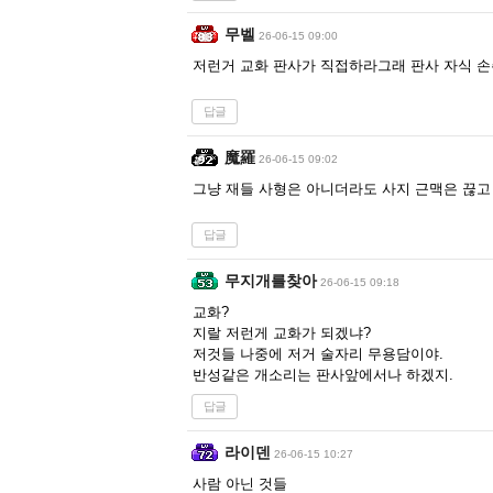
무벨
26-06-15 09:00
저런거 교화 판사가 직접하라그래 판사 자식 손주
답글
魔羅
26-06-15 09:02
그냥 재들 사형은 아니더라도 사지 근맥은 끊고
답글
무지개를찾아
26-06-15 09:18
교화?
지랄 저런게 교화가 되겠냐?
저것들 나중에 저거 술자리 무용담이야.
반성같은 개소리는 판사앞에서나 하겠지.
답글
라이덴
26-06-15 10:27
사람 아닌 것들