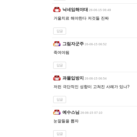
닉네임해야대
26-06-15 06:49
거울치료 해야한다 저것들 진짜
답글
그림자군주
26-06-15 06:52
죽여야됨
답글
과몰입방지
26-06-15 06:54
저런 극단적인 성향이 고쳐진 사례가 있나?
답글
예수스님
26-06-15 07:10
눈깔들을 뽑자
답글