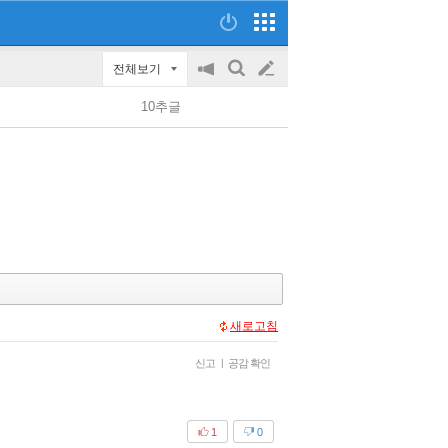
전체보기
공
검
글
지
색
10추글
on/off
쓰
기
새로고침
신고
|
공감 확인
1
0