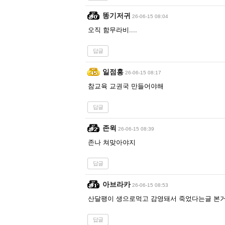
똥기저귀
26-06-15 08:04
오직 함무라비....
답글
일점홍
26-06-15 08:17
참교육 교권국 만들어야해
답글
존윅
26-06-15 08:39
존나 쳐맞아야지
답글
아브라카
26-06-15 08:53
산달팽이 생으로먹고 감영돼서 죽었다는글 본
답글