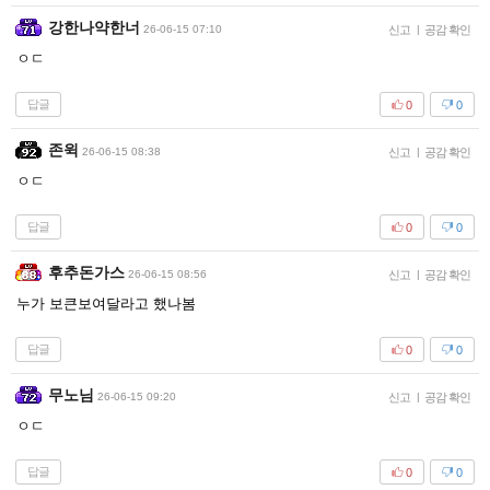
강한나약한너
26-06-15 07:10
신고
|
공감 확인
ㅇㄷ
답글
0
0
존윅
26-06-15 08:38
신고
|
공감 확인
ㅇㄷ
답글
0
0
후추돈가스
26-06-15 08:56
신고
|
공감 확인
누가 보큰보여달라고 했나봄
답글
0
0
무노님
26-06-15 09:20
신고
|
공감 확인
ㅇㄷ
답글
0
0