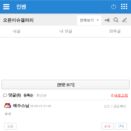
인벤
오픈이슈갤러리
전체보기
공
검
글
지
색
내글
내 댓글
10추글
on/off
쓰
기
[본문 보기]
댓글
(6)
등록순
|
최신순
새로고침
예수스님
26-06-15 07:09
신고
|
공감 확인
ㅇㄷ
답글
0
0