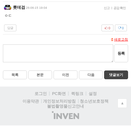
롯데검
26-06-15 19:04
신고
|
공감 확인
ㅇㄷ
답글
0
0
새로고침
등록
목록
본문
이전
다음
댓글보기
로그인
PC화면
퀵링크
설정
청소년보호정책
이용약관
개인정보처리방침
▲
불법촬영물신고안내
(주)
인
벤