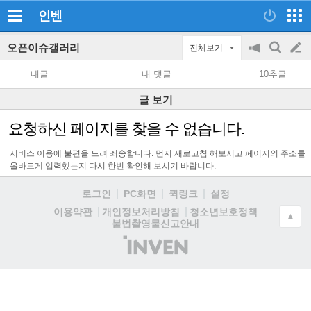
인벤
오픈이슈갤러리
전체보기
공
검
글
지
색
내글
내 댓글
10추글
on/off
쓰
글 보기
기
요청하신 페이지를 찾을 수 없습니다.
서비스 이용에 불편을 드려 죄송합니다. 먼저 새로고침 해보시고 페이지의 주소를
올바르게 입력했는지 다시 한번 확인해 보시기 바랍니다.
로그인
PC화면
퀵링크
설정
청소년보호정책
이용약관
개인정보처리방침
▲
불법촬영물신고안내
(주)
인
벤