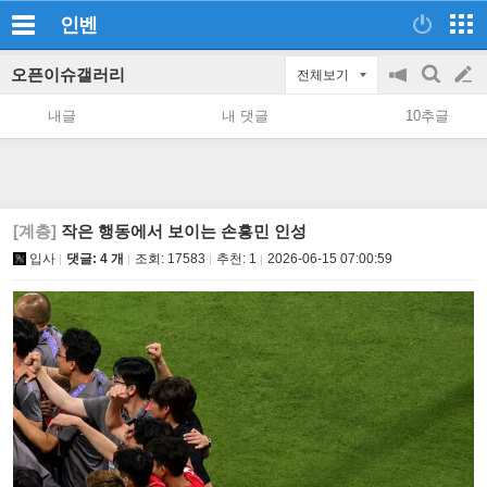
인벤
오픈이슈갤러리
전체보기
공
검
글
지
색
내글
내 댓글
10추글
on/off
쓰
기
[계층]
작은 행동에서 보이는 손흥민 인성
입사
댓글: 4 개
조회:
17583
추천:
1
2026-06-15 07:00:59