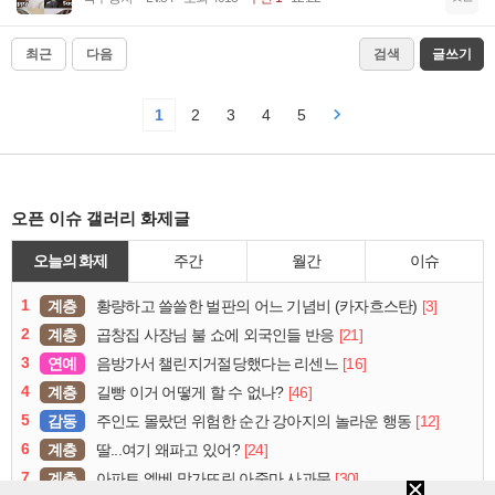
최근
다음
검색
글쓰기
1
2
3
4
5
오픈 이슈 갤러리 화제글
오늘의 화제
주간
월간
이슈
1
계층
[3]
황량하고 쓸쓸한 벌판의 어느 기념비 (카자흐스탄)
2
계층
[21]
곱창집 사장님 불 쇼에 외국인들 반응
3
연예
[16]
음방가서 챌린지거절당했다는 리센느
4
계층
[46]
길빵 이거 어떻게 할 수 없나?
5
감동
[12]
주인도 몰랐던 위험한 순간 강아지의 놀라운 행동
6
계층
[24]
딸...여기 왜파고 있어?
7
계층
[30]
아파트 엘베 망가뜨린 아줌마 사과문