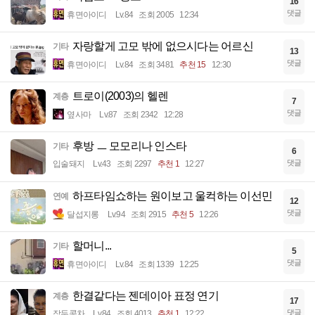
16
댓글
휴면아이디
Lv.84
조회 2005
12:34
자랑할게 고모 밖에 없으시다는 어르신
기타
13
댓글
휴면아이디
Lv.84
조회 3481
추천 15
12:30
트로이(2003)의 헬렌
계층
7
댓글
옆사마
Lv.87
조회 2342
12:28
후방 ㅡ 모모리나 인스타
기타
6
댓글
입술돼지
Lv.43
조회 2297
추천 1
12:27
하프타임쇼하는 원이보고 울컥하는 이선민
연예
12
댓글
달섭지롱
Lv.94
조회 2915
추천 5
12:26
할머니...
기타
5
댓글
휴면아이디
Lv.84
조회 1339
12:25
한결같다는 젠데이아 표정 연기
계층
17
댓글
작두콩차
Lv.84
조회 4013
추천 1
12:22