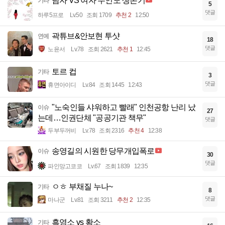
남자 VS 여자 무인도 생존기
기타
5
댓글
하루5프로
Lv.50
조회 1709
추천 2
12:50
곽튜브&안보현 투샷
연예
18
댓글
노윤서
Lv.78
조회 2621
추천 1
12:45
토르 컵
기타
3
댓글
휴면아이디
Lv.84
조회 1445
12:43
"노숙인들 샤워하고 빨래" 인천공항 난리 났
이슈
27
는데…인권단체 "공공기관 책무"
댓글
두부두꺼비
Lv.78
조회 2316
추천 4
12:38
송영길의 시원한 당무개입폭로
이슈
30
댓글
파인망고코코
Lv.67
조회 1839
12:35
ㅇㅎ 부채질 누나~
기타
8
댓글
마나군
Lv.81
조회 3211
추천 2
12:35
흑염소 vs 황소
기타