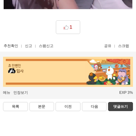
1
추천확인
신고
스팸신고
공유
스크랩
초 인벤인
입사
메뉴
인장보기
EXP 3%
목록
본문
이전
다음
댓글쓰기