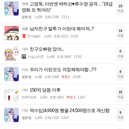
고영욱, 이번엔 박하선♥류수영 공격…"19금
연예
23
영화 또 찍어라"
댓글
꿻뻵뗗
Lv.90
조회 2199
13:11
남자친구 말투가 이런데 헤어져..?
계층
14
댓글
전자팔찌
Lv.93
조회 2222
13:10
친구오빠랑 잤어...
기타
0
댓글
사실난라쿤
Lv.89
조회 1862
13:10
우리가 이런것도 걱정해줘야함...??
이슈
8
댓글
꿻뻵뗗
Lv.90
조회 1508
추천 1
13:09
150억 당첨 이후
기타
15
댓글
하루5프로
Lv.50
조회 2691
추천 2
13:07
역수입)4,900원 빵을 24,500원으로 계산함
기타
9
댓글
꿻뻵뗗
Lv.90
조회 2101
13:07