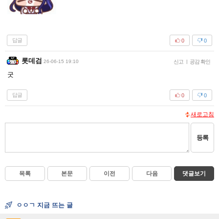
답글
0
0
롯데검
26-06-15 19:10
신고
|
공감 확인
굿
답글
0
0
새로고침
등록
목록
본문
이전
다음
댓글보기
ㅇㅇㄱ 지금 뜨는 글