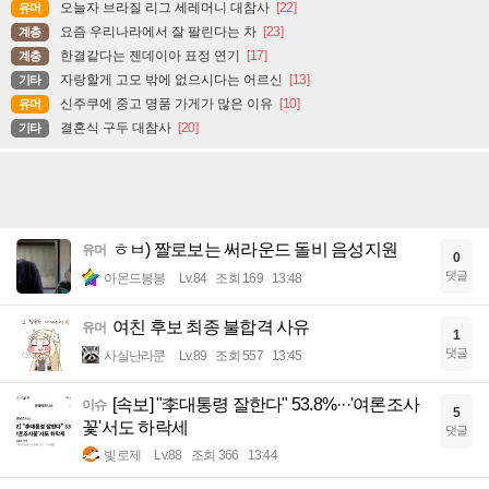
오늘자 브라질 리그 세레머니 대참사
[22]
유머
요즘 우리나라에서 잘 팔린다는 차
[23]
계층
한결같다는 젠데이아 표정 연기
[17]
계층
자랑할게 고모 밖에 없으시다는 어르신
[13]
기타
신주쿠에 중고 명품 가게가 많은 이유
[10]
유머
결혼식 구두 대참사
[20]
기타
ㅎㅂ) 짤로보는 써라운드 돌비 음성지원
유머
0
댓글
아몬드봉봉
Lv.84
조회 169
13:48
여친 후보 최종 불합격 사유
유머
1
댓글
사실난라쿤
Lv.89
조회 557
13:45
[속보] "李대통령 잘한다" 53.8%···'여론조사
이슈
5
꽃'서도 하락세
댓글
빛로제
Lv.88
조회 366
13:44