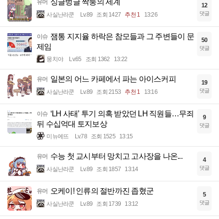
싱글벙글 짝퉁의 세계
유머
12
댓글
사실난라쿤
Lv.89
조회 1427
추천 1
13:26
잼통 지지율 하락은 참모들과 그 주변들이 문
이슈
50
제임
댓글
뭉치야
Lv.65
조회 1362
13:22
일본의 어느 카페에서 파는 아이스커피
유머
19
댓글
사실난라쿤
Lv.89
조회 2153
추천 1
13:16
‘LH 사태’ 투기 의혹 받았던 LH 직원들…무죄
이슈
9
뒤 수십억대 토지보상
댓글
미뉴에뜨
Lv.78
조회 1525
13:15
수능 첫 교시부터 망치고 고사장을 나온...
유머
4
댓글
사실난라쿤
Lv.89
조회 1857
13:14
오케이! 인류의 절반까진 좁혔군
유머
5
댓글
사실난라쿤
Lv.89
조회 1739
13:12