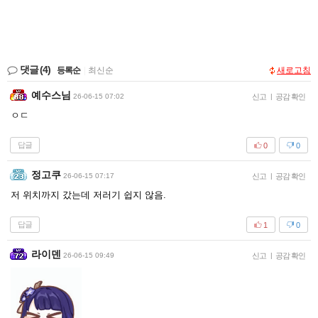
댓글
(4)
등록순
|
최신순
새로고침
예수스님
26-06-15 07:02
신고
|
공감 확인
ㅇㄷ
답글
0
0
정고쿠
26-06-15 07:17
신고
|
공감 확인
저 위치까지 갔는데 저러기 쉽지 않음.
답글
1
0
라이덴
26-06-15 09:49
신고
|
공감 확인