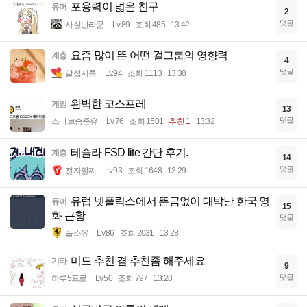
포용력이 넓은 친구
유머
2
댓글
사실난라쿤
Lv.89
조회 485
13:42
요즘 많이 뜬 어떤 걸그룹의 영향력
계층
4
댓글
달섭지롱
Lv.94
조회 1113
13:38
완벽한 코스프레
게임
13
댓글
스티브승준유
Lv.76
조회 1501
추천 1
13:32
테슬라 FSD lite 간단 후기.
계층
14
댓글
전자팔찌
Lv.93
조회 1648
13:29
유럽 넷플릭스에서 뜬금없이 대박난 한국 영
유머
15
화 근황
댓글
풀소유
Lv.86
조회 2031
13:28
미드 추천 겸 추천좀 해주세요
기타
9
댓글
하루5프로
Lv.50
조회 797
13:28