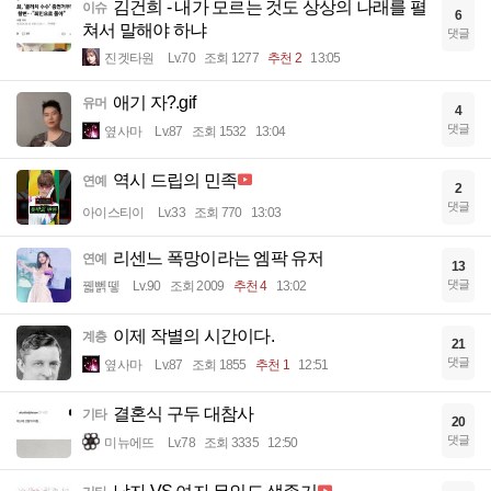
김건희 - 내가 모르는 것도 상상의 나래를 펼
이슈
6
쳐서 말해야 하냐
댓글
진겟타원
Lv.70
조회 1277
추천 2
13:05
애기 자?.gif
유머
4
댓글
옆사마
Lv.87
조회 1532
13:04
역시 드립의 민족
연예
2
댓글
아이스티이
Lv.33
조회 770
13:03
리센느 폭망이라는 엠팍 유저
연예
13
댓글
꿻뻵뗗
Lv.90
조회 2009
추천 4
13:02
이제 작별의 시간이다.
계층
21
댓글
옆사마
Lv.87
조회 1855
추천 1
12:51
결혼식 구두 대참사
기타
20
댓글
미뉴에뜨
Lv.78
조회 3335
12:50