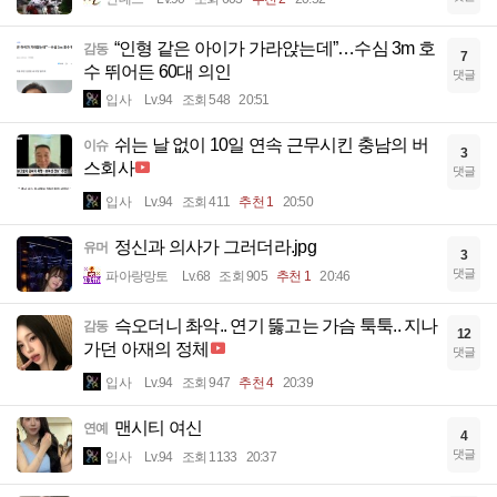
“인형 같은 아이가 가라앉는데”…수심 3m 호
감동
7
수 뛰어든 60대 의인
댓글
입사
Lv.94
조회 548
20:51
쉬는 날 없이 10일 연속 근무시킨 충남의 버
이슈
3
스회사
댓글
입사
Lv.94
조회 411
추천 1
20:50
정신과 의사가 그러더라.jpg
유머
3
댓글
파아랑망토
Lv.68
조회 905
추천 1
20:46
슥오더니 촤악.. 연기 뚫고는 가슴 툭툭.. 지나
감동
12
가던 아재의 정체
댓글
입사
Lv.94
조회 947
추천 4
20:39
맨시티 여신
연예
4
댓글
입사
Lv.94
조회 1133
20:37