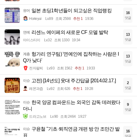
일본 초딩1학년들이 되고싶은 직업랭킹
유머
16
댓글
Horieyui
Lv.89
조회 2598
추천 1
19:36
리센느 에이페의 새로운 CF 모델 발탁
연예
13
댓글
아이스티이
Lv.32
조회 1330
19:34
헝가리 연구팀) '연예인에 집착하는 사람은 I
계층
13
Q가 낮다'
댓글
전자팔찌
Lv.93
조회 1562
추천 1
19:33
고전) [14년도] 웃대 주간답글 [2014.02.17.]
이슈
2
댓글
레몬과즙
Lv.92
조회 626
추천 1
19:28
한국 양궁 컴파운드는 외국인 감독 데려왔다
이슈
9
더니
댓글
드라고노브
Lv.90
조회 2464
19:27
구윤철 "기초·퇴직연금 개편 방 안 조만간 발
이슈
16
표
댓글