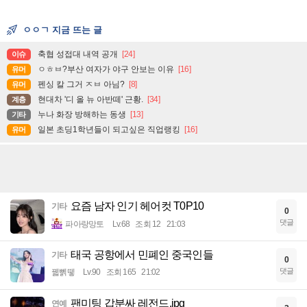
ㅇㅇㄱ 지금 뜨는 글
축협 성접대 내역 공개
[24]
이슈
ㅇㅎㅂ?부산 여자가 야구 안보는 이유
[16]
유머
펜싱 칼 그거 ㅈㅂ 아님?
[8]
유머
현대차 '디 올 뉴 아반떼' 근황.
[34]
계층
누나 화장 방해하는 동생
[13]
기타
일본 초딩1학년들이 되고싶은 직업랭킹
[16]
유머
요즘 남자 인기 헤어컷 T0P10
기타
0
댓글
파아랑망토
Lv.68
조회 12
21:03
태국 공항에서 민폐인 중국인들
기타
0
댓글
꿻뻵뗗
Lv.90
조회 165
21:02
팬미팅 갑분싸 레전드.jpg
연예