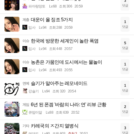
3
댓글
파아랑망토
Lv.68
조회 306
20:59
대운이 올 징조 5가지
계층
1
댓글
입사
Lv.94
조회 288
20:59
한국에 방문한 세계인이 놀란 폭염
이슈
5
댓글
입사
Lv.94
조회 448
20:57
농촌은 가뭄인데 도시에서는 물놀이
이슈
1
댓글
입사
Lv.94
조회 493
20:55
슬기가 말아주는 레모네이드
연예
1
댓글
강슬기
Lv.94
조회 320
20:54
6년 된 폰겜 '바람의 나라: 연' 리뷰 근황
게임
2
댓글
큐땁이알
Lv.88
조회 639
20:52
카레국의 ㅈ간지 열병식
기타
3
댓글
언데드
Lv.90
조회 603
추천 2
20:52