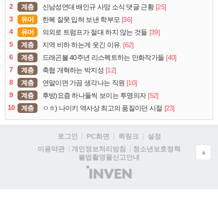
2
계층
[25]
신남성연대 배인규 사망 소식 댓글 근황
3
유머
[36]
한복 잘못 입혀 보낸 학부모
4
유머
[39]
의외로 트럼프가 절대 하지 않는 것들
5
계층
[62]
지역 비하 하는게 웃긴 이유.
6
계층
[40]
드래곤볼 40주년 리스펙트하는 만화작가들
7
계층
[12]
축협 개혁하는 박지성
8
계층
[10]
연말이면 가끔 생각나는 직원
9
계층
[52]
후방)요즘 하나둘씩 보이는 투명의자
10
계층
[23]
ㅇㅎ) 나이키 역사상 최고의 품질이던 시절
로그인
PC화면
퀵링크
설정
청소년보호정책
이용약관
개인정보처리방침
▲
불법촬영물신고안내
(주)
인
벤