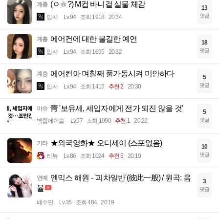
(ㅇㅎ?) M컵 바니걸 실물 체감
계층
13
댓글
입사
Lv.94
조회 1918
20:34
에어컨에 대한 불길한 예언
계층
18
댓글
입사
Lv.94
조회 1695
20:32
에어컨아 며칠째 풀가동시켜 미안하다
계층
5
댓글
입사
Lv.94
조회 1415
추천 2
20:30
靑 '보유세, 세입자에게 전가 되진 않을 것'
이슈
5
댓글
백합에이슬
Lv.57
조회 1090
추천 1
20:22
★외국영화★ 오디세이 (스포없음)
기타
10
댓글
리뷰
Lv.86
조회 1024
추천 5
20:19
엔믹스 해원 - '피차일반'(彼此一般) / 원곡: 음
연예
3
율
댓글
배수민
Lv.35
조회 484
20:19