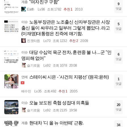
"여자친구 구함"
계층
9
댓글
Earth
Lv.96
조회 1782
추천 1
20:10
노동부장관은 노조출신 산자부장관은 사장
이슈
5
출신 둘이 싸우라고 일부러 그렇게 뽑았다. 라고
댓글
(이재명)대통령은 진즉에 얘기함.
진겟타원
Lv.70
조회 1232
추천 2
20:09
대당 수십억 육군 전차, 훈련중 불 나…군 "인
이슈
6
명피해 없어"
댓글
슬기로움
Lv.92
조회 1078
20:08
스테이씨 시은 - '사건의 지평선' (원곡:윤하)
연예
1
댓글
배수민
Lv.35
조회 492
추천 1
20:05
오늘 보도된 축협 성접대 의혹들
이슈
20
댓글
슬기로움
Lv.92
조회 2135
19:58
현대차 '디 올 뉴 아반떼' 근황.
계층
34