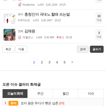
Nozdormu
Lv.90
조회 1166
19:25
충청인이 극대노 할때 쓰는말
유머
13
댓글
하루5프로
Lv.50
조회 2467
19:22
김채원
연예
3
댓글
케를로스
Lv.86
조회 984
추천 1
19:18
최근
다음
검색
글쓰기
1
2
3
4
5
오픈 이슈 갤러리 화제글
오늘의 화제
주간
월간
이슈
1
유머
[89]
조카 용돈 주다가 뺏은 삼촌