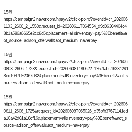
15원
https://campaign2.naver.com/npay/v2/click-point/?eventId=cr_202606
1103_2606_2_1550&request_id=20260611T064554_d9d96304404c4
8b1a586a6665e2cc8d5&placement=all&inventory=pay%3Ebenefit&a
ot_source=adison_offerwall&aot_medium=naverpay
15원
https://campaign2.naver.com/npay/v2/click-point/?eventId=cr_202606
0803_2606_1723&request_id=20260608T180622_1957fabc46334291
8cd1047b92067d32&placement=all&inventory=pay%3Ebenefit&aot_s
ource=adison_offerwall&aot_medium=naverpay
15원
https://campaign2.naver.com/npay/v2/click-point/?eventId=cr_202606
0811_2606_1725&request_id=20260608T065026_e35bfb37671141ed
a10a42d81a18cf16&placement=all&inventory=pay%3Ebenefit&aot_s
ource=adison_offerwall&aot_medium=naverpay