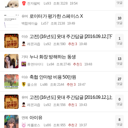
댓글
전자팔찌
Lv.93
조회 3128
19:54
로이터가 평가한 스페이스 X
유머
10
댓글
백합에이슬
Lv.57
조회 2138
19:49
고전) [16년도] 웃대 주간답글 [2016.09.12.]下
이슈
1
댓글
레몬과즙
Lv.92
조회 590
추천 3
19:48
누나 화장 방해하는 동생
기타
13
댓글
휴면아이디
Lv.84
조회 2746
추천 1
19:48
축협 안마방 비용 50만원
이슈
27
댓글
풀소유
Lv.86
조회 2144
추천 3
19:47
고전) [16년도] 웃대 주간답글 [2016.09.12.]上
유머
0
댓글
레몬과즙
Lv.92
조회 556
추천 1
19:43
아이유
연예
8
댓글
케를로스
Lv.86
조회 955
추천 2
19:37