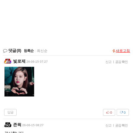
댓글
(8)
등록순
|
최신순
새로고침
빛로제
26-06-15 07:27
신고
|
공감 확인
답글
0
0
존윅
26-06-15 08:27
신고
|
공감 확인