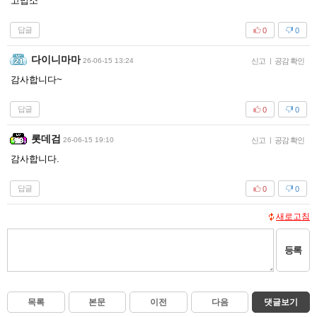
고맙소
답글
0
0
다이니마마
26-06-15 13:24
신고
|
공감 확인
감사합니다~
답글
0
0
롯데검
26-06-15 19:10
신고
|
공감 확인
감사합니다.
답글
0
0
새로고침
등록
목록
본문
이전
다음
댓글보기