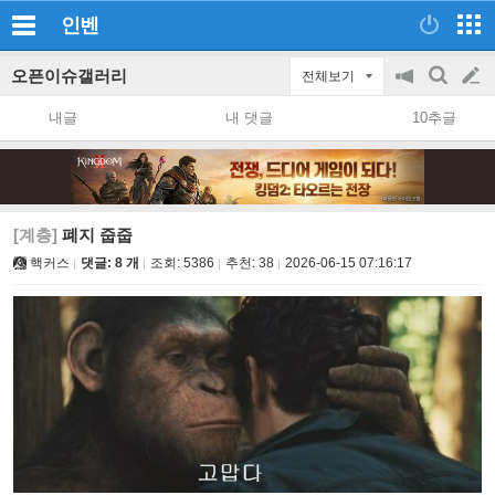
인벤
오픈이슈갤러리
전체보기
공
검
글
지
색
내글
내 댓글
10추글
on/off
쓰
기
[계층]
폐지 줍줍
핵커스
댓글: 8 개
조회:
5386
추천:
38
2026-06-15 07:16:17