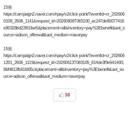
15원
https://campaign2.naver.com/npay/v2/click-point/?eventId=cr_202606
0108_2606_1141&request_id=20260608T065100_ac247de80077416
e80328bd22f61fae5&placement=all&inventory=pay%3Ebenefit&aot_s
ource=adison_offerwall&aot_medium=naverpay
15원
https://campaign2.naver.com/npay/v2/click-point/?eventId=cr_202606
1201_2606_1119&request_id=20260613T083105_814de3f9e64146f1
8bf4813fb61fd65c&placement=all&inventory=pay%3Ebenefit&aot_so
urce=adison_offerwall&aot_medium=naverpay
38