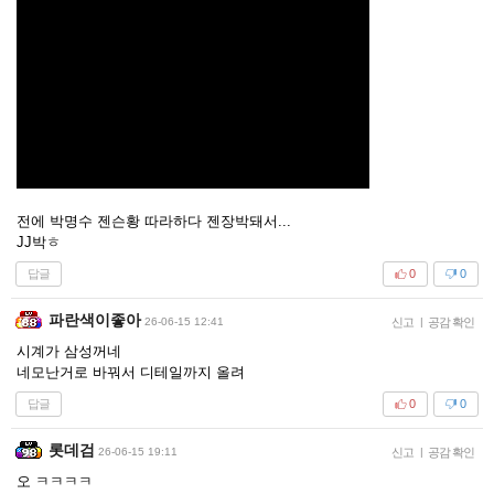
전에 박명수 젠슨황 따라하다 젠장박돼서...
JJ박ㅎ
답글
0
0
파란색이좋아
26-06-15 12:41
신고
|
공감 확인
시계가 삼성꺼네
네모난거로 바꿔서 디테일까지 올려
답글
0
0
롯데검
26-06-15 19:11
신고
|
공감 확인
오 ㅋㅋㅋㅋ