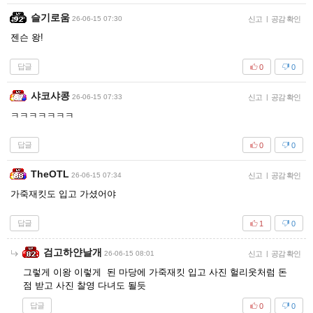
슬기로움
26-06-15 07:30
신고
|
공감 확인
젠슨 왕!
답글
0
0
샤코샤콩
26-06-15 07:33
신고
|
공감 확인
ㅋㅋㅋㅋㅋㅋㅋ
답글
0
0
TheOTL
26-06-15 07:34
신고
|
공감 확인
가죽재킷도 입고 가셨어야
답글
1
0
검고하얀날개
26-06-15 08:01
신고
|
공감 확인
그렇게 이왕 이렇게 된 마당에 가죽재킷 입고 사진 헐리웃처럼 돈
점 받고 사진 찰영 다녀도 될듯
답글
0
0