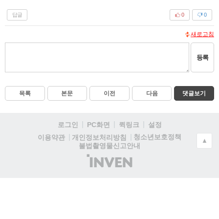
답글
0
0
새로고침
등록
목록
본문
이전
다음
댓글보기
로그인
PC화면
퀵링크
설정
청소년보호정책
이용약관
개인정보처리방침
▲
불법촬영물신고안내
(주)
인
벤