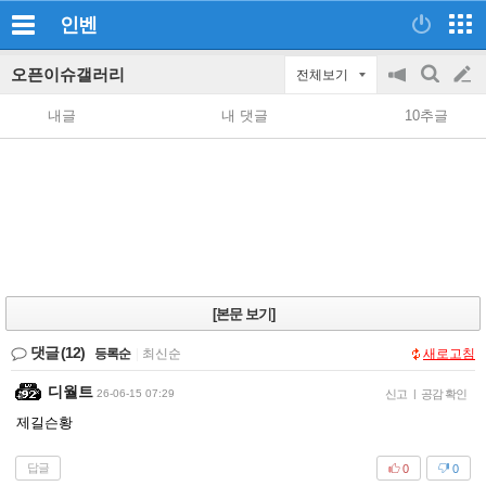
인벤
오픈이슈갤러리
전체보기
공
검
글
지
색
내글
내 댓글
10추글
on/off
쓰
기
[본문 보기]
댓글
(12)
등록순
|
최신순
새로고침
디월트
26-06-15 07:29
신고
|
공감 확인
제길슨황
답글
0
0