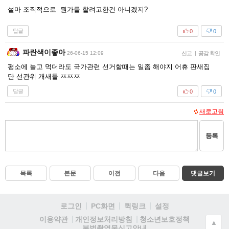
설마 조직적으로 뭔가를 할려고한건 아니겠지?
답글
0
0
파란색이좋아
26-06-15 12:09
신고
|
공감 확인
평소에 놀고 먹더라도 국가관련 선거할때는 일좀 해야지 어휴 판새집
단 선관위 개새들 ㅉㅉㅉ
답글
0
0
새로고침
등록
목록
본문
이전
다음
댓글보기
로그인
PC화면
퀵링크
설정
청소년보호정책
이용약관
개인정보처리방침
▲
불법촬영물신고안내