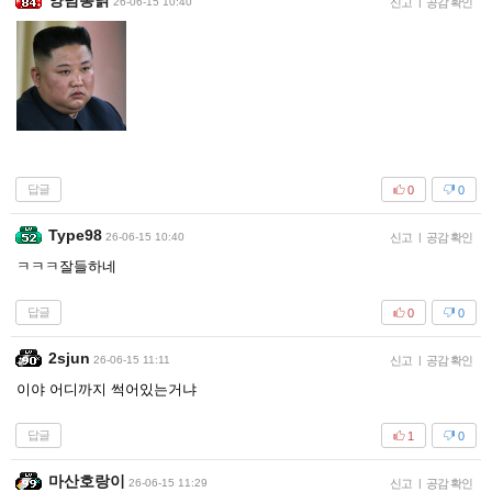
양념통닭
26-06-15 10:40
신고
|
공감 확인
답글
0
0
Type98
26-06-15 10:40
신고
|
공감 확인
ㅋㅋㅋ잘들하네
답글
0
0
2sjun
26-06-15 11:11
신고
|
공감 확인
이야 어디까지 썩어있는거냐
답글
1
0
마산호랑이
26-06-15 11:29
신고
|
공감 확인