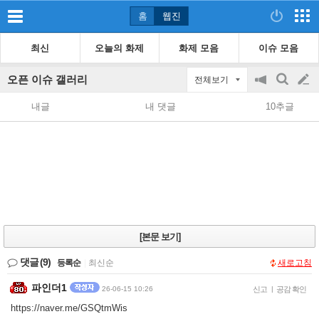
홈
웹진
최신
오늘의 화제
화제 모음
이슈 모음
오픈 이슈 갤러리
전체보기
공
검
글
지
색
내글
내 댓글
10추글
on/off
쓰
기
[본문 보기]
댓글
(9)
등록순
|
최신순
새로고침
파인더1
26-06-15 10:26
신고
|
공감 확인
https://naver.me/GSQtmWis