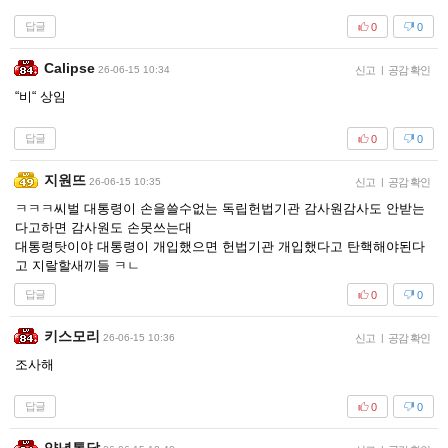
답글
0
0
Calipse
26-06-15 10:34
신고
|
공감 확인
“비“ 상임
답글
0
0
지원뜨
26-06-15 10:35
신고
|
공감 확인
ㅋㅋㅋ씨벌 대통령이 손을쓸수없는 독립헌법기관 감사원감사도 안받는
다고하면 감사원도 손못쓰는대
대통령탓이야 대통령이 개입했으면 헌법기관 개입했다고 탄핵해야된다
고 지랄할새끼들 ㅋㄴ
답글
0
0
키스모리
26-06-15 10:36
신고
|
공감 확인
조사해
답글
0
0