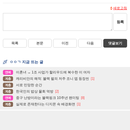
새로고침
등록
목록
본문
이전
다음
댓글보기
ㅇㅇㄱ 지금 뜨는 글
이혼녀 → 1조 사업가 할리우드에 복수한 이 여자
연예
캐리비안의 해적: 블랙 펄의 저주 조니 뎁 등장씬
[1]
계층
서로 민망한 순간
계층
한국인의 밥상 물회 먹방
[2]
계층
중구 난방이라는 블랙핑크 10주년 팬미팅
[8]
연예
실제로 존재한다는 디지몬 속 배경화면
[1]
계층