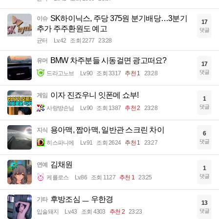
SK하이닉스, 주당 375원 분기배당…3분기
이슈
17
추가 주주환원도 예고
댓글
균터
Lv.42
조회 2277
23:28
BMW 차주분들 시동걸면 광고떠요?
유머
17
댓글
드라고노브
Lv.90
조회 3317
추천 1
23:28
이자 진죠우니 잇폰메 쇼부!
게임
1
댓글
사랑방손님
Lv.90
조회 1387
추천 2
23:28
용아맥, 짭아맥, 일반관 스크린 차이
지식
6
댓글
히스파니에
Lv.91
조회 2624
추천 1
23:27
김채원
연예
1
댓글
케를로스
Lv.86
조회 1127
추천 1
23:25
후방조심 ㅡ 우한경
기타
13
댓글
입술돼지
Lv.43
조회 4303
추천 2
23:23