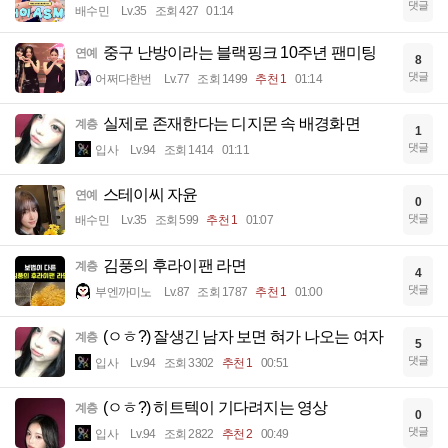
댓글
배수민
Lv.35
조회 427
01:14
중구 난방이라는 블랙핑크 10주년 팬미팅
연예
8
댓글
어쩌다한번
Lv.77
조회 1499
추천 1
01:14
실제로 존재한다는 디지몬 속 배경화면
계층
1
댓글
입사
Lv.94
조회 1414
01:11
스테이씨 자윤
연예
0
댓글
배수민
Lv.35
조회 599
추천 1
01:07
김풍의 후라이팬 라면
계층
4
댓글
부엔까미노
Lv.87
조회 1787
추천 1
01:00
(ㅇㅎ?) 잘생긴 남자 보면 혀가 나오는 여자
계층
5
댓글
입사
Lv.94
조회 3302
추천 1
00:51
(ㅇㅎ?) 히트텍이 기다려지는 영상
계층
0
댓글
입사
Lv.94
조회 2822
추천 2
00:49