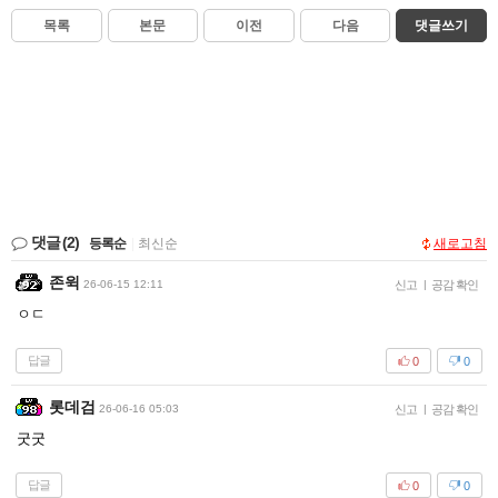
목록
본문
이전
다음
댓글쓰기
댓글
(2)
등록순
|
최신순
새로고침
존윅
26-06-15 12:11
신고
|
공감 확인
ㅇㄷ
답글
0
0
롯데검
26-06-16 05:03
신고
|
공감 확인
굿굿
답글
0
0