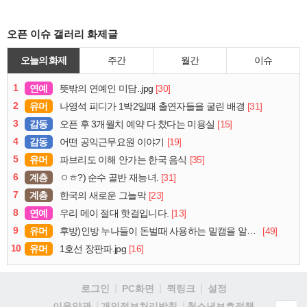
오픈 이슈 갤러리 화제글
오늘의 화제
주간
월간
이슈
1
연예
[30]
뜻밖의 연예인 미담..jpg
2
유머
[31]
나영석 피디가 1박2일때 출연자들을 굴린 배경
3
감동
[15]
오픈 후 3개월치 예약 다 찼다는 미용실
4
감동
[19]
어떤 공익근무요원 이야기
5
유머
[35]
파브리도 이해 안가는 한국 음식
6
계층
[31]
ㅇㅎ?) 순수 골반 재능녀.
7
계층
[23]
한국의 새로운 그늘막
8
연예
[13]
우리 메이 절대 핫걸입니다.
9
유머
[49]
후방)인방 누나들이 돈벌때 사용하는 밑캠을 알아보자
10
유머
[16]
1호선 장판파.jpg
로그인
PC화면
퀵링크
설정
청소년보호정책
이용약관
개인정보처리방침