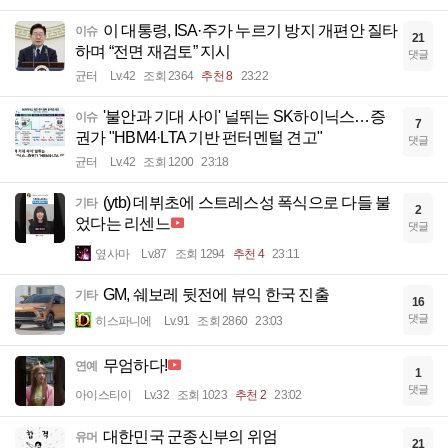
이 대통령, ISA·주가 누르기 방지 개편안 질타
이슈
21
하며 “전면 재검토” 지시
댓글
균터
Lv.42
조회 2364
추천 8
23:22
'불안과 기대 사이' 널뛰는 SK하이닉스…증
이슈
7
권가 "HBM4·LTA 기반 펀터멘털 견고"
댓글
균터
Lv.42
조회 1200
23:18
(ytb) 데뷔초에 스트레스성 폭식으로 다들 불
기타
2
었다는 리센느
댓글
옆사마
Lv.87
조회 1294
추천 4
23:11
GM, 쉐보레 뒷전에 뷰익 한국 진출
기타
16
댓글
히스파니에
Lv.91
조회 2860
23:03
무엄하다!
연예
1
댓글
아이스티이
Lv.32
조회 1023
추천 2
23:02
대한민국 군종신부의 위엄
유머
21