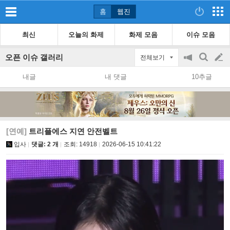
홈
웹진
최신
오늘의 화제
화제 모음
이슈 모음
오픈 이슈 갤러리
전체보기
공
검
글
지
색
내글
내 댓글
10추글
on/off
쓰
기
[연예]
트리플에스 지연 안전벨트
입사
댓글: 2 개
조회:
14918
2026-06-15 10:41:22