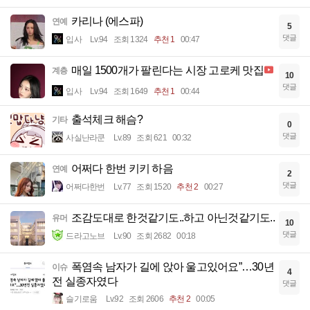
카리나 (에스파)
연예
5
댓글
입사
Lv.94
조회 1324
추천 1
00:47
매일 1500개가 팔린다는 시장 고로케 맛집
계층
10
댓글
입사
Lv.94
조회 1649
추천 1
00:44
출석체크 해슴?
기타
0
댓글
사실난라쿤
Lv.89
조회 621
00:32
어쩌다 한번 키키 하음
연예
2
댓글
어쩌다한번
Lv.77
조회 1520
추천 2
00:27
조감도대로 한것같기도..하고 아닌것같기도..
유머
10
댓글
드라고노브
Lv.90
조회 2682
00:18
폭염속 남자가 길에 앉아 울고있어요”…30년
이슈
4
전 실종자였다
댓글
슬기로움
Lv.92
조회 2606
추천 2
00:05