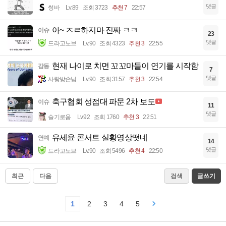
댓글
썽바
Lv.89
조회 3723
추천 7
22:57
아~ ㅈㄹ하지마 진짜 ㅋㅋ
이슈
23
댓글
드라고노브
Lv.90
조회 4323
추천 3
22:55
현재 나이로 치면 꼬꼬마들이 연기를 시작함
감동
7
댓글
사랑방손님
Lv.90
조회 3157
추천 3
22:54
축구협회 성접대 파문 2차 보도
이슈
11
댓글
슬기로움
Lv.92
조회 1760
추천 3
22:51
유세윤 콘서트 실황영상떳네
연예
14
댓글
드라고노브
Lv.90
조회 5496
추천 4
22:50
최근
다음
검색
글쓰기
1
2
3
4
5