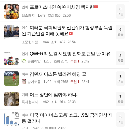
프로미스나인 쑥쑥 이채영 백지헌
연예
0
댓글
입술돼지
Lv.43
조회 810
23:56
여러분 국회의원도 선관위가 행정부랑 독립
이슈
6
된 기관인걸 이해 못해요
댓글
소중한바램
Lv.44
조회 1437
23:54
QWER의 보컬 시요밍 진짜로 큰일 난 이유
연예
3
댓글
큐땁이알
Lv.88
조회 2875
추천 1
23:42
김민재 아스톤 빌라전 헤딩 골
이슈
1
댓글
슬기로움
Lv.92
조회 2768
추천 1
23:41
어느 장단에 맞춰야 하냐..
기타
7
댓글
특대형피자
Lv.62
조회 1914
23:38
미국 '마이너스 고용' 쇼크…9월 금리인상 제
이슈
5
동 걸리나
댓글
균터
Lv.42
조회 1809
23:37