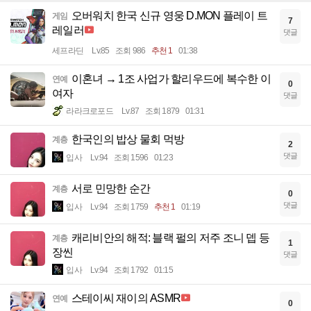
오버워치 한국 신규 영웅 D.MON 플레이 트
게임
7
레일러
댓글
세프라딘
Lv.85
조회 986
추천 1
01:38
이혼녀 → 1조 사업가 할리우드에 복수한 이
연예
0
여자
댓글
라라크로포드
Lv.87
조회 1879
01:31
한국인의 밥상 물회 먹방
계층
2
댓글
입사
Lv.94
조회 1596
01:23
서로 민망한 순간
계층
0
댓글
입사
Lv.94
조회 1759
추천 1
01:19
캐리비안의 해적: 블랙 펄의 저주 조니 뎁 등
계층
1
장씬
댓글
입사
Lv.94
조회 1792
01:15
스테이씨 재이의 ASMR
연예
0