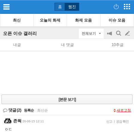
홈
웹진
최신
오늘의 화제
화제 모음
이슈 모음
오픈 이슈 갤러리
전체보기
공
검
글
지
색
내글
내 댓글
10추글
on/off
쓰
기
[본문 보기]
댓글
(2)
등록순
|
최신순
새로고침
존윅
26-06-15 12:11
신고
|
공감 확인
ㅇㄷ