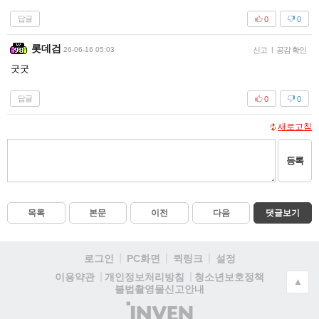
답글
0
0
롯데검
26-06-16 05:03
신고
|
공감 확인
굿굿
답글
0
0
새로고침
등록
목록
본문
이전
다음
댓글보기
로그인
PC화면
퀵링크
설정
청소년보호정책
이용약관
개인정보처리방침
▲
불법촬영물신고안내
(주)