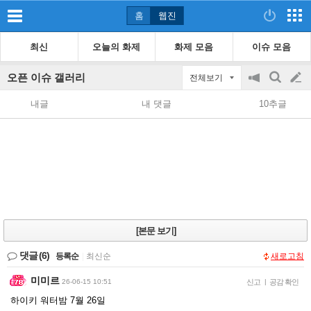
홈
웹진
최신
오늘의 화제
화제 모음
이슈 모음
오픈 이슈 갤러리
전체보기
공
검
글
지
색
내글
내 댓글
10추글
on/off
쓰
기
[본문 보기]
댓글
(6)
등록순
|
최신순
새로고침
미미르
26-06-15 10:51
신고
|
공감 확인
하이키 워터밤 7월 26일