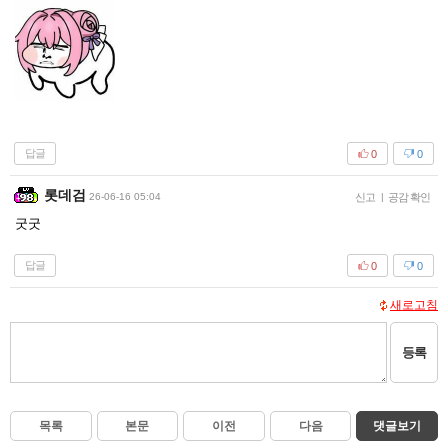
답글
0
0
롯데검
26-06-16 05:04
신고
|
공감 확인
굿굿
답글
0
0
새로고침
등록
목록
본문
이전
다음
댓글보기