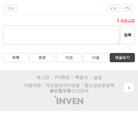
답글
0
0
새로고침
등록
목록
본문
이전
다음
댓글보기
로그인
PC화면
퀵링크
설정
청소년보호정책
이용약관
개인정보처리방침
▲
불법촬영물신고안내
(주)
인
벤