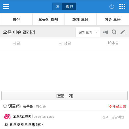
홈
웹진
최신
오늘의 화제
화제 모음
이슈 모음
오픈 이슈 갤러리
전체보기
공
검
글
지
색
내글
내 댓글
10추글
on/off
쓰
기
[본문 보기]
댓글
(5)
등록순
|
최신순
새로고침
고양고앵이
26-06-15 11:07
신고
|
공감 확인
와 요오오오오오망하다