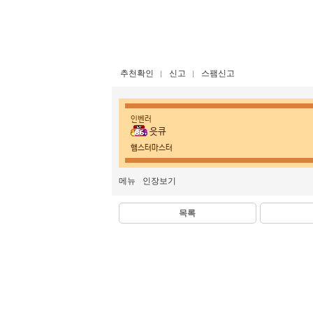
추천확인
신고
스팸신고
인벤러
읏큐
햄스터마스터
메뉴
인장보기
목록