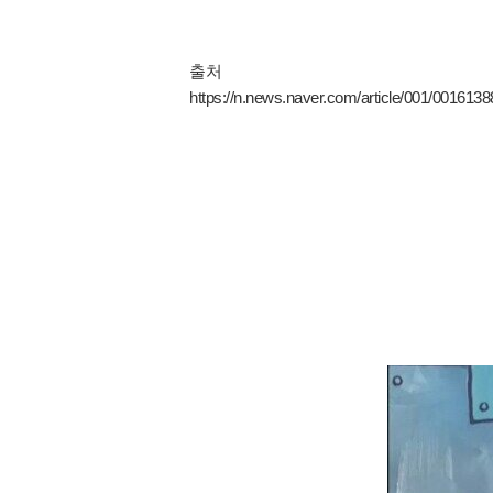
출처
https://n.news.naver.com/article/001/001613