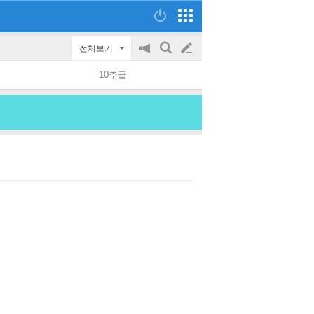
전체보기
공
검
글
지
색
10추글
on/off
쓰
기