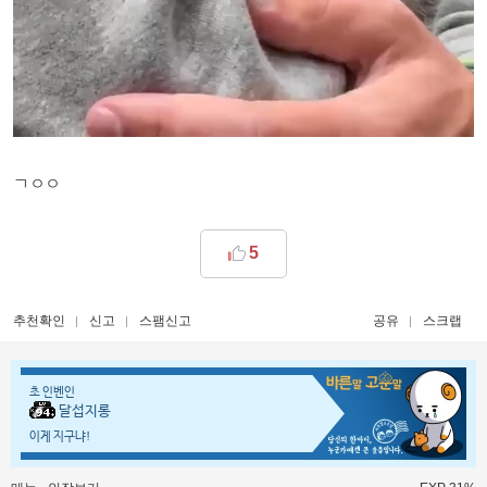
ㄱㅇㅇ
5
추천확인
신고
스팸신고
공유
스크랩
초 인벤인
달섭지롱
이게 지구냐!