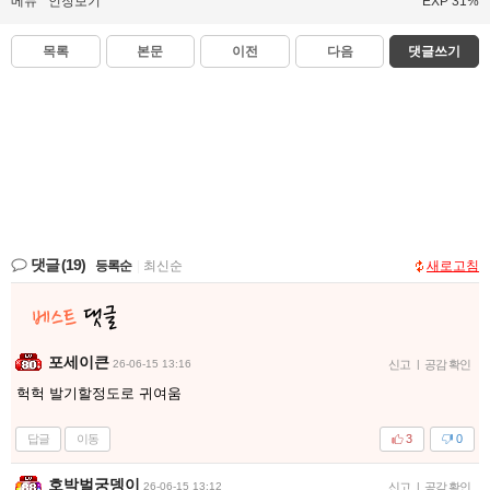
메뉴
인장보기
EXP 31%
목록
본문
이전
다음
댓글쓰기
댓글
(19)
등록순
|
최신순
새로고침
포세이큰
26-06-15 13:16
신고
|
공감 확인
헉헉 발기할정도로 귀여움
답글
이동
3
0
호박벌궁뎅이
26-06-15 13:12
신고
|
공감 확인