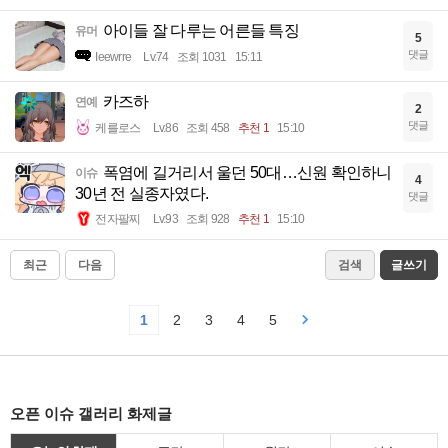
아이들 잘 다루는 어른들 특징
유머
5
댓글
Ieewrre
Lv.74
조회 1031
15:11
카즈하
연예
2
댓글
케를로스
Lv.86
조회 458
추천 1
15:10
폭염에 길거리서 울던 50대…신원 확인하니
이슈
4
30년 전 실종자였다.
댓글
전자팔찌
Lv.93
조회 928
추천 1
15:10
최근
다음
검색
글쓰기
1
2
3
4
5
오픈 이슈 갤러리 화제글