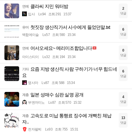
클라씨 지민 워터밤
연예
2
댓글
입사
Lv.94
조회 291
15:37
첫짓장 생산직가서 사수에게 들었던말.txt
유머
6
댓글
백합에이슬
Lv.57
조회 590
15:34
어서오세요~ 메리미조합입니다
연예
0
댓글
아이스티이
Lv.32
조회 194
15:34
요즘 지방 생산직 사람 구하기가 너무 힘드네
기타
6
요
댓글
옆사마
Lv.87
조회 588
15:34
일본 성매수 심판 실명 공개
계층
4
댓글
부엔까미노
Lv.87
조회 570
15:32
고속도로 미납 통행료 징수에 개빡친 체납
계층
13
자..
댓글
전자팔찌
Lv.93
조회 755
15:31