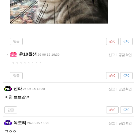
답글
0
0
윤10월생
26-06-15 16:30
신고
|
공감 확인
ㅋㅋㅋㅋㅋㅋㅋㅋ
답글
0
0
신라
26-06-15 13:20
신고
|
공감 확인
미친 뽀뽀갈겨
답글
0
0
독도리
26-06-15 13:25
신고
|
공감 확인
ㄱㅇㅇ