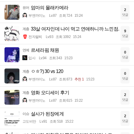
엄마의 몰래카메라
유머
2
댓글
부엔까미노
Lv.87
조회 724
15:24
33살 여자인데 나이 먹고 연애하니까 느낀점.
계층
9
댓글
전자팔찌
Lv.93
조회 1092
15:24
르세라핌 채원
연예
0
댓글
입사
Lv.94
조회 343
15:23
ㅇㅎ?) 30 vs 120
계층
0
댓글
부엔까미노
Lv.87
조회 873
추천 1
15:23
영화 오디세이 후기
계층
2
댓글
부엔까미노
Lv.87
조회 615
15:22
설사가 된장에게
이슈
2
댓글
고도비만
Lv.91
조회 518
15:22