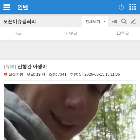
인벤
오픈이슈갤러리
전체보기
공
검
글
지
색
내글
내 댓글
10추글
on/off
쓰
기
[유머]
산행간 아깽이
달섭지롱
댓글: 19 개
조회:
7341
추천:
5
2026-06-15 13:11:05