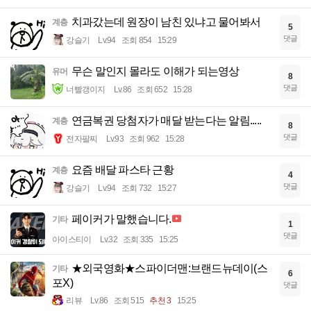
치과갔는데 원장이 남친 있냐고 물어봐서
계층
5
댓글
강슬기
Lv.94
조회 854
15:29
무슨 말인지 몰라도 이해가 되는영상
유머
8
댓글
너빨갱이지
Lv.86
조회 652
15:28
연금복권 당첨자가 매달 받는다는 알림.....
계층
8
댓글
전자팔찌
Lv.93
조회 962
15:28
요즘 배달 파스타 근황
계층
4
댓글
강슬기
Lv.94
조회 732
15:27
페이커가 말했습니다.
기타
1
댓글
아이스티이
Lv.32
조회 335
15:25
★외국영화★스파이더맨:브랜드뉴데이(스
기타
6
포X)
댓글
리뷰
Lv.86
조회 515
추천 3
15:25