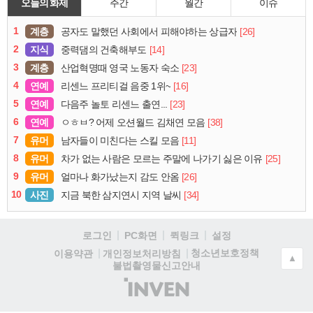
오늘의 화제
주간
월간
이슈
1
계층
[26]
공자도 말했던 사회에서 피해야하는 상급자
2
지식
[14]
중력댐의 건축해부도
3
계층
[23]
산업혁명때 영국 노동자 숙소
4
연예
[16]
리센느 프리티걸 음중 1위~
5
연예
[23]
다음주 놀토 리센느 출연...
6
연예
[38]
ㅇㅎㅂ? 어제 오션월드 김채연 모음
7
유머
[11]
남자들이 미친다는 스킬 모음
8
유머
[25]
차가 없는 사람은 모르는 주말에 나가기 싫은 이유
9
유머
[26]
얼마나 화가났는지 감도 안옴
10
사진
[34]
지금 북한 삼지연시 지역 날씨
로그인
PC화면
퀵링크
설정
청소년보호정책
이용약관
개인정보처리방침
▲
불법촬영물신고안내
(주)
인
벤