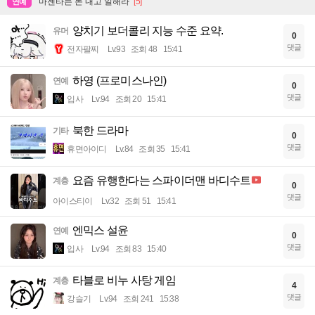
마젠타는 돈 내고 일해라
[5]
연예
양치기 보더콜리 지능 수준 요약.
유머
0
댓글
전자팔찌
Lv.93
조회 48
15:41
하영 (프로미스나인)
연예
0
댓글
입사
Lv.94
조회 20
15:41
북한 드라마
기타
0
댓글
휴면아이디
Lv.84
조회 35
15:41
요즘 유행한다는 스파이더맨 바디수트
계층
0
댓글
아이스티이
Lv.32
조회 51
15:41
엔믹스 설윤
연예
0
댓글
입사
Lv.94
조회 83
15:40
타블로 비누 사탕 게임
계층
4
댓글
강슬기
Lv.94
조회 241
15:38