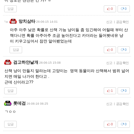
이 정도는 갠찬은 건 가? ㅎ
답글
0
0
망치삼타
26-06-15 14:01
신고
|
공감 확인
아주 아주 낮은 확률로 산책 가능 냥이들 좀 있긴해여 어릴때 부터 산
책다니면 확률 아주아주 조금 높아진다고 카더라는 들어봣네유 냥
이 키우고싶어서 잠깐 알아봤었는데
답글
0
0
검고하얀날개
26-06-15 15:08
신고
|
공감 확인
산책 냥이 만들지 말라는데 고양이는 영역 동물이라 산책해서 범위 넒어
지면 매일 나가야 한다고 .
근데 산이라고??
답글
1
0
롯데검
26-06-16 06:25
신고
|
공감 확인
ㄱㅇㅇ
답글
0
0