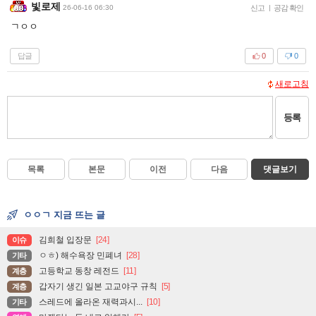
빛로제
26-06-16 06:30
신고
|
공감 확인
ㄱㅇㅇ
답글
0
0
새로고침
등록
목록
본문
이전
다음
댓글보기
ㅇㅇㄱ 지금 뜨는 글
김희철 입장문
[24]
이슈
ㅇㅎ) 해수욕장 민폐녀
[28]
기타
고등학교 동창 레전드
[11]
계층
갑자기 생긴 일본 고교야구 규칙
[5]
계층
스레드에 올라온 재력과시...
[10]
기타