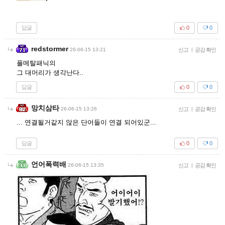
답글
0
0
redstormer
26-06-15 13:21
신고
|
공감 확인
풀메탈패닉의
그 대머리가 생각난다..
답글
0
0
망치삼타
26-06-15 13:26
신고
|
공감 확인
... 연결될거같지 않은 단어들이 연결 되어있군...
답글
0
0
언어폭력배
26-06-15 13:35
신고
|
공감 확인