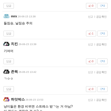
답글
0
0
mrx
26-06-15 13:38
신고
|
공감 확인
들짐승, 날짐승 주의
답글
1
0
치킨
26-06-15 13:39
신고
|
공감 확인
기여어
답글
0
0
존윅
26-06-15 13:42
신고
|
공감 확인
ㄱㅇㅇ
답글
0
0
하앗박스
26-06-15 13:53
신고
|
공감 확인
냥이들은 환경 비뀌면 스트레스 받ㄱ는 거 아님?