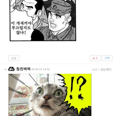
답글
1
0
청천벽력
26-06-15 14:02
신고
|
공감 확인