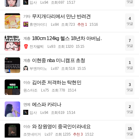
댓글
입사
Lv.94
조회 697
15:17
무지개다리에서 만난 반려견
기타
4
댓글
휴면아이디
Lv.84
조회 723
추천 1
15:16
180cm 124kg 헬스 18년차 아버님.
계층
7
댓글
전자팔찌
Lv.93
조회 1320
15:15
이현중 nba 미니캠프 초청
계층
1
댓글
부엔까미노
Lv.87
조회 518
15:15
김어준 저격하는 탁현민
이슈
3
댓글
원스타조
Lv.75
조회 778
15:14
에스파 카리나
연예
2
댓글
입사
Lv.94
조회 619
15:14
와 장원영이 중국인이라네요
이슈
15
댓글
조졋네이거
Lv.37
조회 1235
추천 3
15:12