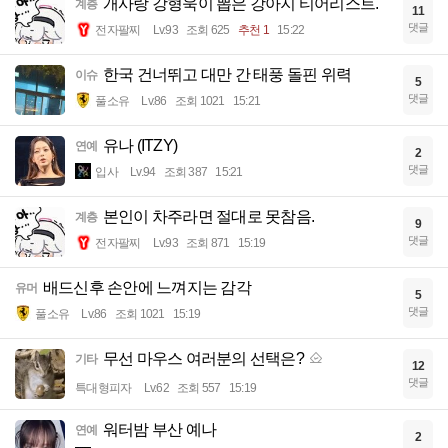
개사랑 강형욱이 뽑은 강아지 티어리스트.
계층
11
댓글
전자팔찌
Lv.93
조회 625
추천 1
15:22
한국 건너뛰고 대만 간 태풍 돌핀 위력
이슈
5
댓글
풀소유
Lv.86
조회 1021
15:21
유나 (ITZY)
연예
2
댓글
입사
Lv.94
조회 387
15:21
본인이 차주라면 절대로 못참음.
계층
9
댓글
전자팔찌
Lv.93
조회 871
15:19
배드신후 손안에 느껴지는 감각
유머
5
댓글
풀소유
Lv.86
조회 1021
15:19
무선 마우스 여러분의 선택은?
기타
12
댓글
특대형피자
Lv.62
조회 557
15:19
워터밤 부산 예나
연예
2