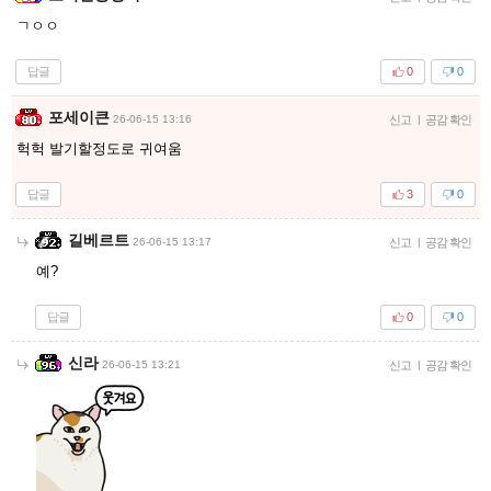
ㄱㅇㅇ
답글
0
0
포세이큰
26-06-15 13:16
신고
|
공감 확인
헉헉 발기할정도로 귀여움
답글
3
0
길베르트
26-06-15 13:17
신고
|
공감 확인
예?
답글
0
0
신라
26-06-15 13:21
신고
|
공감 확인